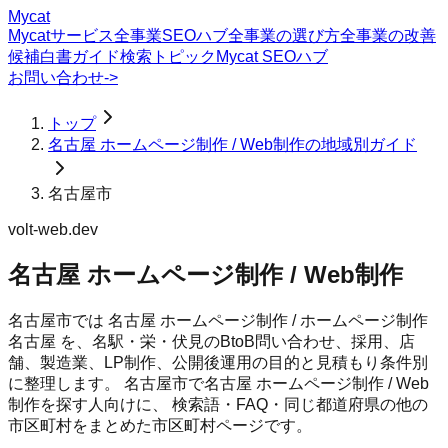
Mycat
Mycatサービス
全事業SEOハブ
全事業の選び方
全事業の改善
候補
白書
ガイド
検索トピック
Mycat SEOハブ
お問い合わせ
->
トップ
名古屋 ホームページ制作 / Web制作の地域別ガイド
名古屋市
volt-web.dev
名古屋 ホームページ制作 / Web制作
名古屋市では 名古屋 ホームページ制作 / ホームページ制作
名古屋 を、名駅・栄・伏見のBtoB問い合わせ、採用、店
舗、製造業、LP制作、公開後運用の目的と見積もり条件別
に整理します。
名古屋市
で
名古屋 ホームページ制作 / Web
制作
を探す人向けに、 検索語・FAQ・同じ都道府県の他の
市区町村をまとめた市区町村ページです。