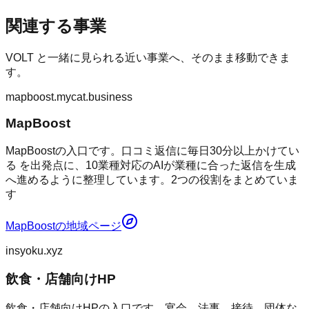
関連する事業
VOLT
と一緒に見られる近い事業へ、そのまま移動できま
す。
mapboost.mycat.business
MapBoost
MapBoostの入口です。口コミ返信に毎日30分以上かけてい
る を出発点に、10業種対応のAIが業種に合った返信を生成
へ進めるように整理しています。2つの役割をまとめていま
す
MapBoost
の地域ページ
insyoku.xyz
飲食・店舗向けHP
飲食・店舗向けHPの入口です。宴会、法事、接待、団体な