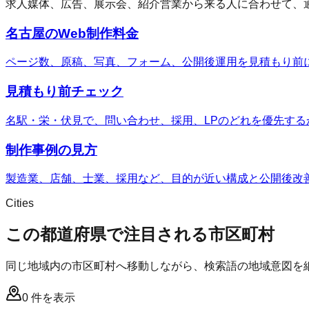
求人媒体、広告、展示会、紹介営業から来る人に合わせて、
名古屋のWeb制作料金
ページ数、原稿、写真、フォーム、公開後運用を見積もり前
見積もり前チェック
名駅・栄・伏見で、問い合わせ、採用、LPのどれを優先する
制作事例の見方
製造業、店舗、士業、採用など、目的が近い構成と公開後改
Cities
この都道府県で注目される市区町村
同じ地域内の市区町村へ移動しながら、検索語の地域意図を
0
件を表示