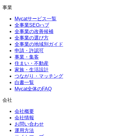
事業
Mycatサービス一覧
全事業SEOハブ
全事業の改善候補
全事業の選び方
全事業の地域別ガイド
申請・許認可
事業・集客
住まい・不動産
家族・生活設計
つながり・マッチング
白書一覧
Mycat全体のFAQ
会社
会社概要
会社情報
お問い合わせ
運用方法