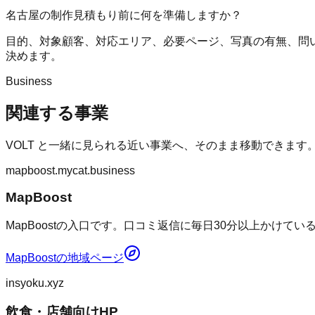
名古屋の制作見積もり前に何を準備しますか？
目的、対象顧客、対応エリア、必要ページ、写真の有無、問
決めます。
Business
関連する事業
VOLT
と一緒に見られる近い事業へ、そのまま移動できます
mapboost.mycat.business
MapBoost
MapBoostの入口です。口コミ返信に毎日30分以上かけて
MapBoost
の地域ページ
insyoku.xyz
飲食・店舗向けHP