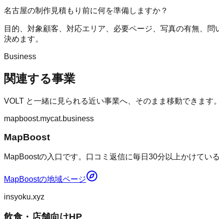
名古屋の制作見積もり前に何を準備しますか？
目的、対象顧客、対応エリア、必要ページ、写真の有無、問
決めます。
Business
関連する事業
VOLT
と一緒に見られる近い事業へ、そのまま移動できます
mapboost.mycat.business
MapBoost
MapBoostの入口です。口コミ返信に毎日30分以上かけて
MapBoost
の地域ページ
insyoku.xyz
飲食・店舗向けHP