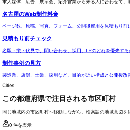
求人媒体、広告、展示会、紹介営業から来る人に合わせて、
名古屋のWeb制作料金
ページ数、原稿、写真、フォーム、公開後運用を見積もり前
見積もり前チェック
名駅・栄・伏見で、問い合わせ、採用、LPのどれを優先する
制作事例の見方
製造業、店舗、士業、採用など、目的が近い構成と公開後改
Cities
この都道府県で注目される市区町村
同じ地域内の市区町村へ移動しながら、検索語の地域意図を
0
件を表示