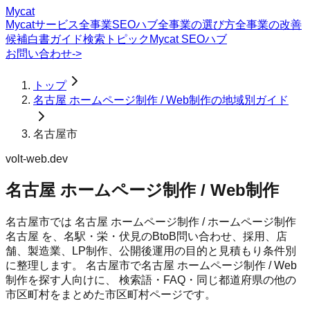
Mycat
Mycatサービス
全事業SEOハブ
全事業の選び方
全事業の改善
候補
白書
ガイド
検索トピック
Mycat SEOハブ
お問い合わせ
->
トップ
名古屋 ホームページ制作 / Web制作の地域別ガイド
名古屋市
volt-web.dev
名古屋 ホームページ制作 / Web制作
名古屋市では 名古屋 ホームページ制作 / ホームページ制作
名古屋 を、名駅・栄・伏見のBtoB問い合わせ、採用、店
舗、製造業、LP制作、公開後運用の目的と見積もり条件別
に整理します。
名古屋市
で
名古屋 ホームページ制作 / Web
制作
を探す人向けに、 検索語・FAQ・同じ都道府県の他の
市区町村をまとめた市区町村ページです。