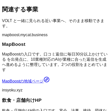
関連する事業
VOLT
と一緒に見られる近い事業へ、そのまま移動できま
す。
mapboost.mycat.business
MapBoost
MapBoostの入口です。口コミ返信に毎日30分以上かけてい
る を出発点に、10業種対応のAIが業種に合った返信を生成
へ進めるように整理しています。2つの役割をまとめていま
す
MapBoost
の地域ページ
insyoku.xyz
飲食・店舗向けHP
飲食・店舗向けHPの入口です。宴会、法事、接待、団体な