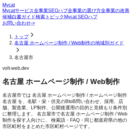
Mycat
Mycatサービス
全事業SEOハブ
全事業の選び方
全事業の改善
候補
白書
ガイド
検索トピック
Mycat SEOハブ
お問い合わせ
->
トップ
名古屋 ホームページ制作 / Web制作の地域別ガイド
名古屋市
volt-web.dev
名古屋 ホームページ制作 / Web制作
名古屋市では 名古屋 ホームページ制作 / ホームページ制作
名古屋 を、名駅・栄・伏見のBtoB問い合わせ、採用、店
舗、製造業、LP制作、公開後運用の目的と見積もり条件別
に整理します。
名古屋市
で
名古屋 ホームページ制作 / Web
制作
を探す人向けに、 検索語・FAQ・同じ都道府県の他の
市区町村をまとめた市区町村ページです。