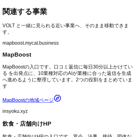
関連する事業
VOLT
と一緒に見られる近い事業へ、そのまま移動できま
す。
mapboost.mycat.business
MapBoost
MapBoostの入口です。口コミ返信に毎日30分以上かけてい
る を出発点に、10業種対応のAIが業種に合った返信を生成
へ進めるように整理しています。2つの役割をまとめていま
す
MapBoost
の地域ページ
insyoku.xyz
飲食・店舗向けHP
飲食・店舗向けHPの入口です。宴会、法事、接待、団体な