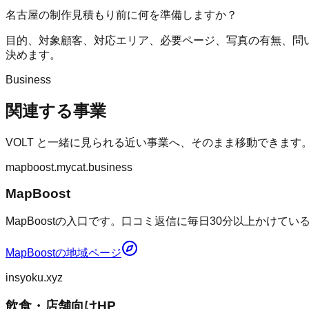
名古屋の制作見積もり前に何を準備しますか？
目的、対象顧客、対応エリア、必要ページ、写真の有無、問
決めます。
Business
関連する事業
VOLT
と一緒に見られる近い事業へ、そのまま移動できます
mapboost.mycat.business
MapBoost
MapBoostの入口です。口コミ返信に毎日30分以上かけて
MapBoost
の地域ページ
insyoku.xyz
飲食・店舗向けHP