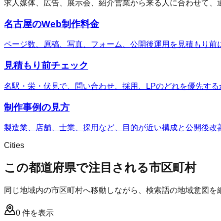
求人媒体、広告、展示会、紹介営業から来る人に合わせて、
名古屋のWeb制作料金
ページ数、原稿、写真、フォーム、公開後運用を見積もり前
見積もり前チェック
名駅・栄・伏見で、問い合わせ、採用、LPのどれを優先する
制作事例の見方
製造業、店舗、士業、採用など、目的が近い構成と公開後改
Cities
この都道府県で注目される市区町村
同じ地域内の市区町村へ移動しながら、検索語の地域意図を
0
件を表示