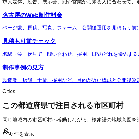
求人媒体、広告、展示会、紹介営業から来る人に合わせて、
名古屋のWeb制作料金
ページ数、原稿、写真、フォーム、公開後運用を見積もり前
見積もり前チェック
名駅・栄・伏見で、問い合わせ、採用、LPのどれを優先する
制作事例の見方
製造業、店舗、士業、採用など、目的が近い構成と公開後改
Cities
この都道府県で注目される市区町村
同じ地域内の市区町村へ移動しながら、検索語の地域意図を
0
件を表示