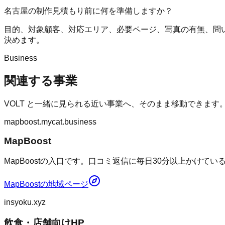
名古屋の制作見積もり前に何を準備しますか？
目的、対象顧客、対応エリア、必要ページ、写真の有無、問
決めます。
Business
関連する事業
VOLT
と一緒に見られる近い事業へ、そのまま移動できます
mapboost.mycat.business
MapBoost
MapBoostの入口です。口コミ返信に毎日30分以上かけて
MapBoost
の地域ページ
insyoku.xyz
飲食・店舗向けHP