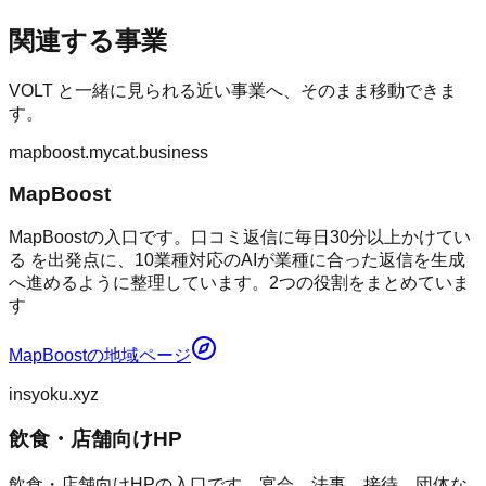
関連する事業
VOLT
と一緒に見られる近い事業へ、そのまま移動できま
す。
mapboost.mycat.business
MapBoost
MapBoostの入口です。口コミ返信に毎日30分以上かけてい
る を出発点に、10業種対応のAIが業種に合った返信を生成
へ進めるように整理しています。2つの役割をまとめていま
す
MapBoost
の地域ページ
insyoku.xyz
飲食・店舗向けHP
飲食・店舗向けHPの入口です。宴会、法事、接待、団体な