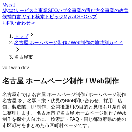
Mycat
Mycatサービス
全事業SEOハブ
全事業の選び方
全事業の改善
候補
白書
ガイド
検索トピック
Mycat SEOハブ
お問い合わせ
->
トップ
名古屋 ホームページ制作 / Web制作の地域別ガイド
名古屋市
volt-web.dev
名古屋 ホームページ制作 / Web制作
名古屋市では 名古屋 ホームページ制作 / ホームページ制作
名古屋 を、名駅・栄・伏見のBtoB問い合わせ、採用、店
舗、製造業、LP制作、公開後運用の目的と見積もり条件別
に整理します。
名古屋市
で
名古屋 ホームページ制作 / Web
制作
を探す人向けに、 検索語・FAQ・同じ都道府県の他の
市区町村をまとめた市区町村ページです。