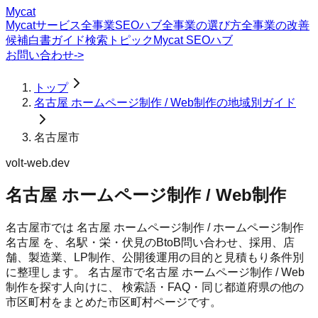
Mycat
Mycatサービス
全事業SEOハブ
全事業の選び方
全事業の改善
候補
白書
ガイド
検索トピック
Mycat SEOハブ
お問い合わせ
->
トップ
名古屋 ホームページ制作 / Web制作の地域別ガイド
名古屋市
volt-web.dev
名古屋 ホームページ制作 / Web制作
名古屋市では 名古屋 ホームページ制作 / ホームページ制作
名古屋 を、名駅・栄・伏見のBtoB問い合わせ、採用、店
舗、製造業、LP制作、公開後運用の目的と見積もり条件別
に整理します。
名古屋市
で
名古屋 ホームページ制作 / Web
制作
を探す人向けに、 検索語・FAQ・同じ都道府県の他の
市区町村をまとめた市区町村ページです。