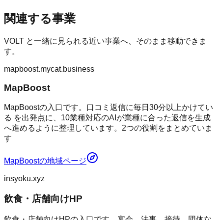
関連する事業
VOLT
と一緒に見られる近い事業へ、そのまま移動できま
す。
mapboost.mycat.business
MapBoost
MapBoostの入口です。口コミ返信に毎日30分以上かけてい
る を出発点に、10業種対応のAIが業種に合った返信を生成
へ進めるように整理しています。2つの役割をまとめていま
す
MapBoost
の地域ページ
insyoku.xyz
飲食・店舗向けHP
飲食・店舗向けHPの入口です。宴会、法事、接待、団体な