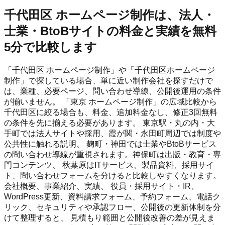
千代田区 ホームページ制作は、法人・
士業・BtoBサイトの料金と実績を無料
5分で比較します
「千代田区 ホームページ制作」や「千代田区ホームページ
制作」で探している場合、単に近い制作会社を探すだけで
は、業種、必要ページ、問い合わせ導線、公開後運用の条件
が揃いません。 「東京 ホームページ制作」の広域比較から
千代田区に絞る場合も、料金、追加料金なし、修正3回無料
の条件を先に揃える必要があります。 東京駅・丸の内・大
手町では法人サイトや採用、霞が関・永田町周辺では制度や
公共性に触れる説明、 麹町・神田では士業やBtoBサービス
の問い合わせ導線が重視されます。神保町は出版・教育・専
門コンテンツ、 秋葉原はITサービス、製品資料、採用サイ
ト、問い合わせフォームを分けると比較しやすくなります。
会社概要、事業紹介、実績、 役員・採用サイト・IR、
WordPress更新、資料請求フォーム、予約フォーム、電話ク
リック、セキュリティや承認フロー、公開後の更新体制を分
けて整理すると、 見積もり範囲と公開後改善の差が見えま