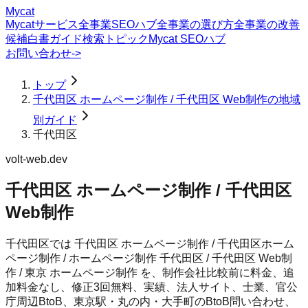
Mycat
Mycatサービス
全事業SEOハブ
全事業の選び方
全事業の改善
候補
白書
ガイド
検索トピック
Mycat SEOハブ
お問い合わせ
->
トップ
千代田区 ホームページ制作 / 千代田区 Web制作の地域
別ガイド
千代田区
volt-web.dev
千代田区 ホームページ制作 / 千代田区
Web制作
千代田区では 千代田区 ホームページ制作 / 千代田区ホーム
ページ制作 / ホームページ制作 千代田区 / 千代田区 Web制
作 / 東京 ホームページ制作 を、制作会社比較前に料金、追
加料金なし、修正3回無料、実績、法人サイト、士業、官公
庁周辺BtoB、東京駅・丸の内・大手町のBtoB問い合わせ、