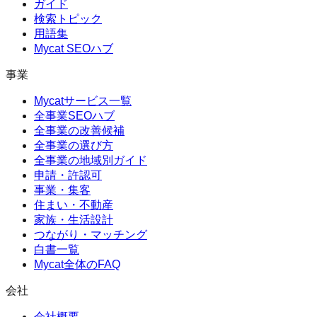
ガイド
検索トピック
用語集
Mycat SEOハブ
事業
Mycatサービス一覧
全事業SEOハブ
全事業の改善候補
全事業の選び方
全事業の地域別ガイド
申請・許認可
事業・集客
住まい・不動産
家族・生活設計
つながり・マッチング
白書一覧
Mycat全体のFAQ
会社
会社概要