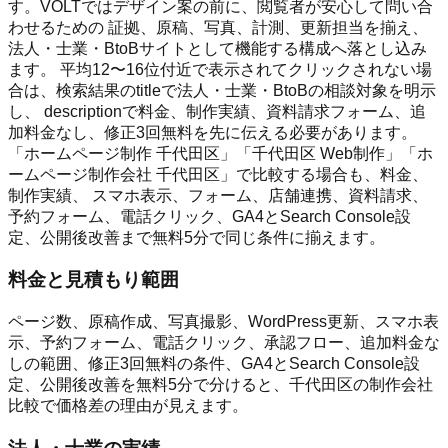
す。VOLTではデザイン案の前に、閲覧者が安心して問い合
わせるための 証拠、原稿、写真、計測、更新担当を揃え、
法人・士業・BtoBサイトとして機能する構成へ落とし込み
ます。 平均12〜16位付近で表示されてクリックされない場
合は、検索結果のtitleで法人・士業・BtoBの相談対象を明示
し、 descriptionで料金、制作実績、資料請求フォーム、追
加料金なし、修正3回無料を先に伝える必要があります。
「ホームページ制作 千代田区」「千代田区 Web制作」「ホ
ームページ制作会社 千代田区」で比較する場合も、料金、
制作実績、 スマホ表示、フォーム、店舗連携、資料請求、
予約フォーム、電話クリック、GA4とSearch Console設
定、公開後改善まで無料5分で同じ条件に揃えます。
料金と見積もり範囲
ページ数、原稿作成、写真撮影、WordPress更新、スマホ表
示、予約フォーム、電話クリック、承認フロー、追加料金な
しの範囲、修正3回無料の条件、GA4とSearch Console設
定、公開後改善を無料5分で分けると、千代田区の制作会社
比較で価格差の理由が見えます。