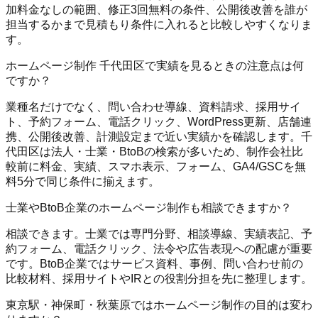
加料金なしの範囲、修正3回無料の条件、公開後改善を誰が
担当するかまで見積もり条件に入れると比較しやすくなりま
す。
ホームページ制作 千代田区で実績を見るときの注意点は何
ですか？
業種名だけでなく、問い合わせ導線、資料請求、採用サイ
ト、予約フォーム、電話クリック、WordPress更新、店舗連
携、公開後改善、計測設定まで近い実績かを確認します。千
代田区は法人・士業・BtoBの検索が多いため、制作会社比
較前に料金、実績、スマホ表示、フォーム、GA4/GSCを無
料5分で同じ条件に揃えます。
士業やBtoB企業のホームページ制作も相談できますか？
相談できます。士業では専門分野、相談導線、実績表記、予
約フォーム、電話クリック、法令や広告表現への配慮が重要
です。BtoB企業ではサービス資料、事例、問い合わせ前の
比較材料、採用サイトやIRとの役割分担を先に整理します。
東京駅・神保町・秋葉原ではホームページ制作の目的は変わ