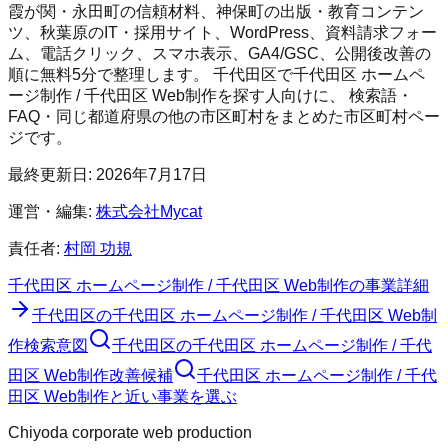
霞が関・永田町の信頼材料、神保町の出版・教育コンテン
ツ、秋葉原のIT・採用サイト、WordPress、資料請求フォー
ム、電話クリック、スマホ表示、GA4/GSC、公開後改善の
順に無料5分で整理します。
千代田区
で
千代田区 ホームペ
ージ制作 / 千代田区 Web制作
を探す人向けに、 検索語・
FAQ・同じ都道府県の他の市区町村をまとめた市区町村ペー
ジです。
最終更新日:
2026年7月17日
運営・編集:
株式会社Mycat
責任者:
村岡 功規
千代田区 ホームページ制作 / 千代田区 Web制作
の事業詳細
千代田区
の
千代田区 ホームページ制作 / 千代田区 Web制
作
検索意図
千代田区
の
千代田区 ホームページ制作 / 千代
田区 Web制作
改善候補
千代田区 ホームページ制作 / 千代
田区 Web制作と近い事業を選ぶ
Chiyoda corporate web production