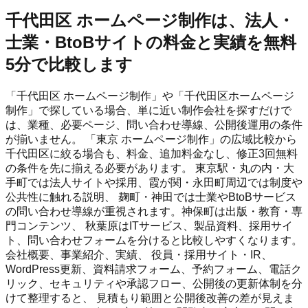
千代田区 ホームページ制作は、法人・
士業・BtoBサイトの料金と実績を無料
5分で比較します
「千代田区 ホームページ制作」や「千代田区ホームページ
制作」で探している場合、単に近い制作会社を探すだけで
は、業種、必要ページ、問い合わせ導線、公開後運用の条件
が揃いません。 「東京 ホームページ制作」の広域比較から
千代田区に絞る場合も、料金、追加料金なし、修正3回無料
の条件を先に揃える必要があります。 東京駅・丸の内・大
手町では法人サイトや採用、霞が関・永田町周辺では制度や
公共性に触れる説明、 麹町・神田では士業やBtoBサービス
の問い合わせ導線が重視されます。神保町は出版・教育・専
門コンテンツ、 秋葉原はITサービス、製品資料、採用サイ
ト、問い合わせフォームを分けると比較しやすくなります。
会社概要、事業紹介、実績、 役員・採用サイト・IR、
WordPress更新、資料請求フォーム、予約フォーム、電話ク
リック、セキュリティや承認フロー、公開後の更新体制を分
けて整理すると、 見積もり範囲と公開後改善の差が見えま