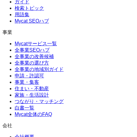
ガイド
検索トピック
用語集
Mycat SEOハブ
事業
Mycatサービス一覧
全事業SEOハブ
全事業の改善候補
全事業の選び方
全事業の地域別ガイド
申請・許認可
事業・集客
住まい・不動産
家族・生活設計
つながり・マッチング
白書一覧
Mycat全体のFAQ
会社
会社概要