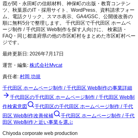
霞が関・永田町の信頼材料、神保町の出版・教育コンテン
ツ、秋葉原のIT・採用サイト、WordPress、資料請求フォー
ム、電話クリック、スマホ表示、GA4/GSC、公開後改善の
順に無料5分で整理します。
千代田区
で
千代田区 ホームペ
ージ制作 / 千代田区 Web制作
を探す人向けに、 検索語・
FAQ・同じ都道府県の他の市区町村をまとめた市区町村ペー
ジです。
最終更新日:
2026年7月17日
運営・編集:
株式会社Mycat
責任者:
村岡 功規
千代田区 ホームページ制作 / 千代田区 Web制作
の事業詳細
千代田区
の
千代田区 ホームページ制作 / 千代田区 Web制
作
検索意図
千代田区
の
千代田区 ホームページ制作 / 千代
田区 Web制作
改善候補
千代田区 ホームページ制作 / 千代
田区 Web制作と近い事業を選ぶ
Chiyoda corporate web production