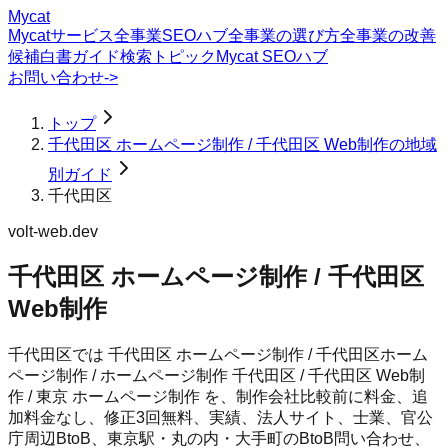
Mycat
Mycatサービス
全事業SEOハブ
全事業の選び方
全事業の改善
候補
白書
ガイド
検索トピック
Mycat SEOハブ
お問い合わせ
->
トップ
千代田区 ホームページ制作 / 千代田区 Web制作の地域
別ガイド
千代田区
volt-web.dev
千代田区 ホームページ制作 / 千代田区
Web制作
千代田区では 千代田区 ホームページ制作 / 千代田区ホーム
ページ制作 / ホームページ制作 千代田区 / 千代田区 Web制
作 / 東京 ホームページ制作 を、制作会社比較前に料金、追
加料金なし、修正3回無料、実績、法人サイト、士業、官公
庁周辺BtoB、東京駅・丸の内・大手町のBtoB問い合わせ、