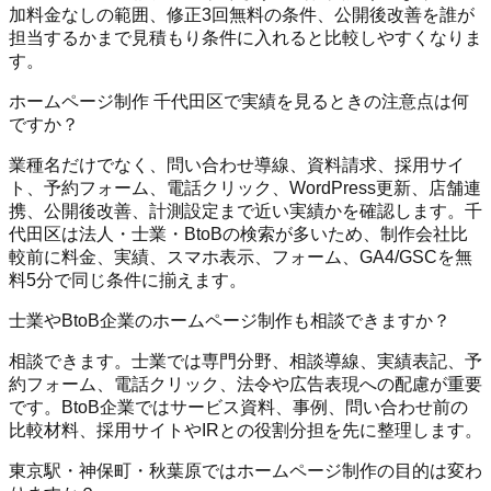
加料金なしの範囲、修正3回無料の条件、公開後改善を誰が
担当するかまで見積もり条件に入れると比較しやすくなりま
す。
ホームページ制作 千代田区で実績を見るときの注意点は何
ですか？
業種名だけでなく、問い合わせ導線、資料請求、採用サイ
ト、予約フォーム、電話クリック、WordPress更新、店舗連
携、公開後改善、計測設定まで近い実績かを確認します。千
代田区は法人・士業・BtoBの検索が多いため、制作会社比
較前に料金、実績、スマホ表示、フォーム、GA4/GSCを無
料5分で同じ条件に揃えます。
士業やBtoB企業のホームページ制作も相談できますか？
相談できます。士業では専門分野、相談導線、実績表記、予
約フォーム、電話クリック、法令や広告表現への配慮が重要
です。BtoB企業ではサービス資料、事例、問い合わせ前の
比較材料、採用サイトやIRとの役割分担を先に整理します。
東京駅・神保町・秋葉原ではホームページ制作の目的は変わ