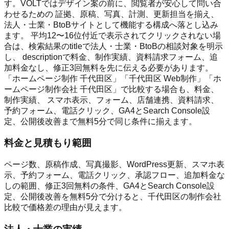
す。VOLTではデザイン案の前に、閲覧者が安心して問い合
わせるための 証拠、原稿、写真、計測、更新担当を揃え、
法人・士業・BtoBサイトとして機能する構成へ落とし込み
ます。 平均12〜16位付近で表示されてクリックされない場
合は、検索結果のtitleで法人・士業・BtoBの相談対象を明示
し、 descriptionで料金、制作実績、資料請求フォーム、追
加料金なし、修正3回無料を先に伝える必要があります。
「ホームページ制作 千代田区」「千代田区 Web制作」「ホ
ームページ制作会社 千代田区」で比較する場合も、料金、
制作実績、 スマホ表示、フォーム、店舗連携、資料請求、
予約フォーム、電話クリック、GA4とSearch Console設
定、公開後改善まで無料5分で同じ条件に揃えます。
料金と見積もり範囲
ページ数、原稿作成、写真撮影、WordPress更新、スマホ表
示、予約フォーム、電話クリック、承認フロー、追加料金な
しの範囲、修正3回無料の条件、GA4とSearch Console設
定、公開後改善を無料5分で分けると、千代田区の制作会社
比較で価格差の理由が見えます。