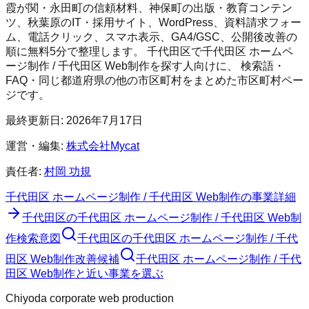
霞が関・永田町の信頼材料、神保町の出版・教育コンテン
ツ、秋葉原のIT・採用サイト、WordPress、資料請求フォー
ム、電話クリック、スマホ表示、GA4/GSC、公開後改善の
順に無料5分で整理します。
千代田区
で
千代田区 ホームペ
ージ制作 / 千代田区 Web制作
を探す人向けに、 検索語・
FAQ・同じ都道府県の他の市区町村をまとめた市区町村ペー
ジです。
最終更新日:
2026年7月17日
運営・編集:
株式会社Mycat
責任者:
村岡 功規
千代田区 ホームページ制作 / 千代田区 Web制作
の事業詳細
千代田区
の
千代田区 ホームページ制作 / 千代田区 Web制
作
検索意図
千代田区
の
千代田区 ホームページ制作 / 千代
田区 Web制作
改善候補
千代田区 ホームページ制作 / 千代
田区 Web制作と近い事業を選ぶ
Chiyoda corporate web production