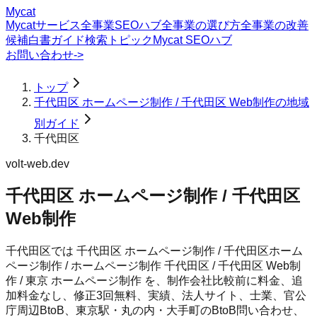
Mycat
Mycatサービス
全事業SEOハブ
全事業の選び方
全事業の改善
候補
白書
ガイド
検索トピック
Mycat SEOハブ
お問い合わせ
->
トップ
千代田区 ホームページ制作 / 千代田区 Web制作の地域
別ガイド
千代田区
volt-web.dev
千代田区 ホームページ制作 / 千代田区
Web制作
千代田区では 千代田区 ホームページ制作 / 千代田区ホーム
ページ制作 / ホームページ制作 千代田区 / 千代田区 Web制
作 / 東京 ホームページ制作 を、制作会社比較前に料金、追
加料金なし、修正3回無料、実績、法人サイト、士業、官公
庁周辺BtoB、東京駅・丸の内・大手町のBtoB問い合わせ、