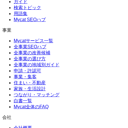
ガイド
検索トピック
用語集
Mycat SEOハブ
事業
Mycatサービス一覧
全事業SEOハブ
全事業の改善候補
全事業の選び方
全事業の地域別ガイド
申請・許認可
事業・集客
住まい・不動産
家族・生活設計
つながり・マッチング
白書一覧
Mycat全体のFAQ
会社
会社概要