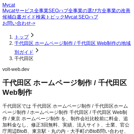
Mycat
Mycatサービス
全事業SEOハブ
全事業の選び方
全事業の改善
候補
白書
ガイド
検索トピック
Mycat SEOハブ
お問い合わせ
->
トップ
千代田区 ホームページ制作 / 千代田区 Web制作の地域
別ガイド
千代田区
volt-web.dev
千代田区 ホームページ制作 / 千代田区
Web制作
千代田区では 千代田区 ホームページ制作 / 千代田区ホーム
ページ制作 / ホームページ制作 千代田区 / 千代田区 Web制
作 / 東京 ホームページ制作 を、制作会社比較前に料金、追
加料金なし、修正3回無料、実績、法人サイト、士業、官公
庁周辺BtoB、東京駅・丸の内・大手町のBtoB問い合わせ、