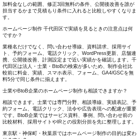
加料金なしの範囲、修正3回無料の条件、公開後改善を誰が
担当するかまで見積もり条件に入れると比較しやすくなりま
す。
ホームページ制作 千代田区で実績を見るときの注意点は何
ですか？
業種名だけでなく、問い合わせ導線、資料請求、採用サイ
ト、予約フォーム、電話クリック、WordPress更新、店舗連
携、公開後改善、計測設定まで近い実績かを確認します。千
代田区は法人・士業・BtoBの検索が多いため、制作会社比
較前に料金、実績、スマホ表示、フォーム、GA4/GSCを無
料5分で同じ条件に揃えます。
士業やBtoB企業のホームページ制作も相談できますか？
相談できます。士業では専門分野、相談導線、実績表記、予
約フォーム、電話クリック、法令や広告表現への配慮が重要
です。BtoB企業ではサービス資料、事例、問い合わせ前の
比較材料、採用サイトやIRとの役割分担を先に整理します。
東京駅・神保町・秋葉原ではホームページ制作の目的は変わ