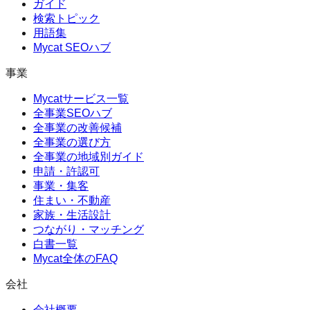
ガイド
検索トピック
用語集
Mycat SEOハブ
事業
Mycatサービス一覧
全事業SEOハブ
全事業の改善候補
全事業の選び方
全事業の地域別ガイド
申請・許認可
事業・集客
住まい・不動産
家族・生活設計
つながり・マッチング
白書一覧
Mycat全体のFAQ
会社
会社概要