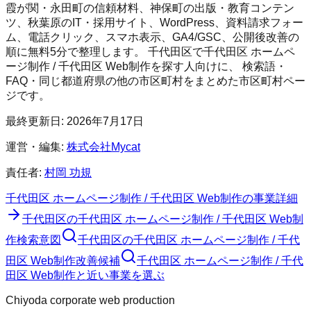
霞が関・永田町の信頼材料、神保町の出版・教育コンテン
ツ、秋葉原のIT・採用サイト、WordPress、資料請求フォー
ム、電話クリック、スマホ表示、GA4/GSC、公開後改善の
順に無料5分で整理します。
千代田区
で
千代田区 ホームペ
ージ制作 / 千代田区 Web制作
を探す人向けに、 検索語・
FAQ・同じ都道府県の他の市区町村をまとめた市区町村ペー
ジです。
最終更新日:
2026年7月17日
運営・編集:
株式会社Mycat
責任者:
村岡 功規
千代田区 ホームページ制作 / 千代田区 Web制作
の事業詳細
千代田区
の
千代田区 ホームページ制作 / 千代田区 Web制
作
検索意図
千代田区
の
千代田区 ホームページ制作 / 千代
田区 Web制作
改善候補
千代田区 ホームページ制作 / 千代
田区 Web制作と近い事業を選ぶ
Chiyoda corporate web production