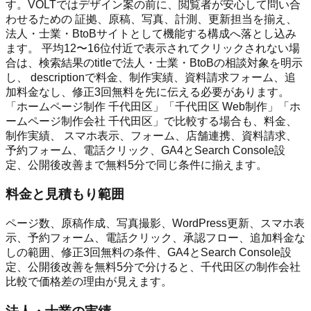
す。VOLTではデザイン案の前に、閲覧者が安心して問い合
わせるための 証拠、原稿、写真、計測、更新担当を揃え、
法人・士業・BtoBサイトとして機能する構成へ落とし込み
ます。 平均12〜16位付近で表示されてクリックされない場
合は、検索結果のtitleで法人・士業・BtoBの相談対象を明示
し、 descriptionで料金、制作実績、資料請求フォーム、追
加料金なし、修正3回無料を先に伝える必要があります。
「ホームページ制作 千代田区」「千代田区 Web制作」「ホ
ームページ制作会社 千代田区」で比較する場合も、料金、
制作実績、 スマホ表示、フォーム、店舗連携、資料請求、
予約フォーム、電話クリック、GA4とSearch Console設
定、公開後改善まで無料5分で同じ条件に揃えます。
料金と見積もり範囲
ページ数、原稿作成、写真撮影、WordPress更新、スマホ表
示、予約フォーム、電話クリック、承認フロー、追加料金な
しの範囲、修正3回無料の条件、GA4とSearch Console設
定、公開後改善を無料5分で分けると、千代田区の制作会社
比較で価格差の理由が見えます。