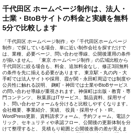
千代田区 ホームページ制作は、法人・
士業・BtoBサイトの料金と実績を無料
5分で比較します
「千代田区 ホームページ制作」や「千代田区ホームページ
制作」で探している場合、単に近い制作会社を探すだけで
は、業種、必要ページ、問い合わせ導線、公開後運用の条件
が揃いません。 「東京 ホームページ制作」の広域比較から
千代田区に絞る場合も、料金、追加料金なし、修正3回無料
の条件を先に揃える必要があります。 東京駅・丸の内・大
手町では法人サイトや採用、霞が関・永田町周辺では制度や
公共性に触れる説明、 麹町・神田では士業やBtoBサービス
の問い合わせ導線が重視されます。神保町は出版・教育・専
門コンテンツ、 秋葉原はITサービス、製品資料、採用サイ
ト、問い合わせフォームを分けると比較しやすくなります。
会社概要、事業紹介、実績、 役員・採用サイト・IR、
WordPress更新、資料請求フォーム、予約フォーム、電話ク
リック、セキュリティや承認フロー、公開後の更新体制を分
けて整理すると、 見積もり範囲と公開後改善の差が見えま