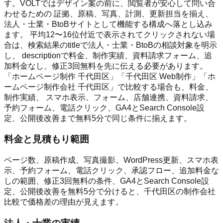
す。VOLTではデザイン案の前に、閲覧者が安心して問い合
わせるための 証拠、原稿、写真、計測、更新担当を揃え、
法人・士業・BtoBサイトとして機能する構成へ落とし込み
ます。 平均12〜16位付近で表示されてクリックされない場
合は、検索結果のtitleで法人・士業・BtoBの相談対象を明示
し、 descriptionで料金、制作実績、資料請求フォーム、追
加料金なし、修正3回無料を先に伝える必要があります。
「ホームページ制作 千代田区」「千代田区 Web制作」「ホ
ームページ制作会社 千代田区」で比較する場合も、料金、
制作実績、 スマホ表示、フォーム、店舗連携、資料請求、
予約フォーム、電話クリック、GA4とSearch Console設
定、公開後改善まで無料5分で同じ条件に揃えます。
料金と見積もり範囲
ページ数、原稿作成、写真撮影、WordPress更新、スマホ表
示、予約フォーム、電話クリック、承認フロー、追加料金な
しの範囲、修正3回無料の条件、GA4とSearch Console設
定、公開後改善を無料5分で分けると、千代田区の制作会社
比較で価格差の理由が見えます。