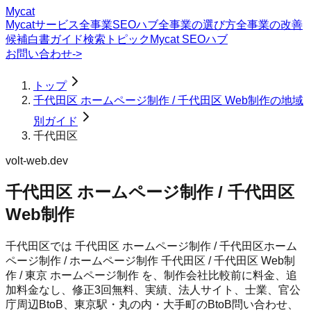
Mycat
Mycatサービス
全事業SEOハブ
全事業の選び方
全事業の改善
候補
白書
ガイド
検索トピック
Mycat SEOハブ
お問い合わせ
->
トップ
千代田区 ホームページ制作 / 千代田区 Web制作の地域
別ガイド
千代田区
volt-web.dev
千代田区 ホームページ制作 / 千代田区
Web制作
千代田区では 千代田区 ホームページ制作 / 千代田区ホーム
ページ制作 / ホームページ制作 千代田区 / 千代田区 Web制
作 / 東京 ホームページ制作 を、制作会社比較前に料金、追
加料金なし、修正3回無料、実績、法人サイト、士業、官公
庁周辺BtoB、東京駅・丸の内・大手町のBtoB問い合わせ、