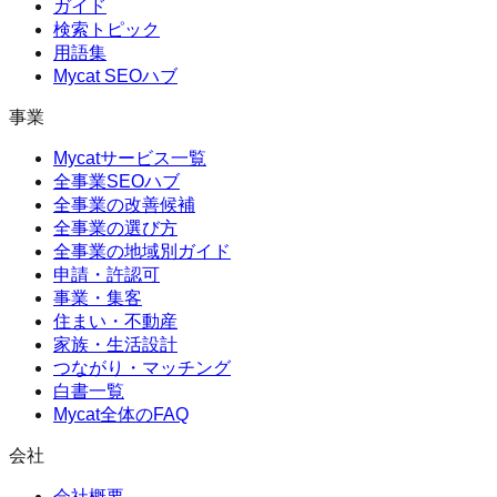
ガイド
検索トピック
用語集
Mycat SEOハブ
事業
Mycatサービス一覧
全事業SEOハブ
全事業の改善候補
全事業の選び方
全事業の地域別ガイド
申請・許認可
事業・集客
住まい・不動産
家族・生活設計
つながり・マッチング
白書一覧
Mycat全体のFAQ
会社
会社概要