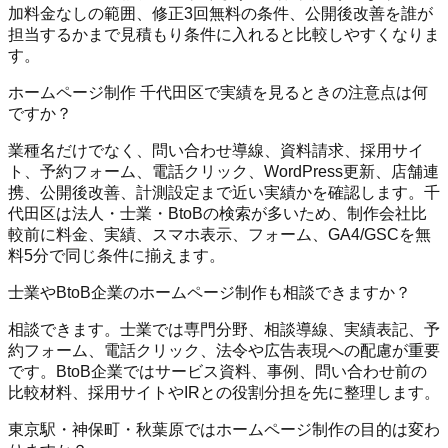
加料金なしの範囲、修正3回無料の条件、公開後改善を誰が
担当するかまで見積もり条件に入れると比較しやすくなりま
す。
ホームページ制作 千代田区で実績を見るときの注意点は何
ですか？
業種名だけでなく、問い合わせ導線、資料請求、採用サイ
ト、予約フォーム、電話クリック、WordPress更新、店舗連
携、公開後改善、計測設定まで近い実績かを確認します。千
代田区は法人・士業・BtoBの検索が多いため、制作会社比
較前に料金、実績、スマホ表示、フォーム、GA4/GSCを無
料5分で同じ条件に揃えます。
士業やBtoB企業のホームページ制作も相談できますか？
相談できます。士業では専門分野、相談導線、実績表記、予
約フォーム、電話クリック、法令や広告表現への配慮が重要
です。BtoB企業ではサービス資料、事例、問い合わせ前の
比較材料、採用サイトやIRとの役割分担を先に整理します。
東京駅・神保町・秋葉原ではホームページ制作の目的は変わ