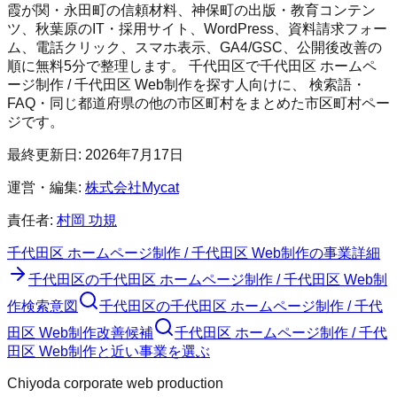
霞が関・永田町の信頼材料、神保町の出版・教育コンテン
ツ、秋葉原のIT・採用サイト、WordPress、資料請求フォー
ム、電話クリック、スマホ表示、GA4/GSC、公開後改善の
順に無料5分で整理します。
千代田区
で
千代田区 ホームペ
ージ制作 / 千代田区 Web制作
を探す人向けに、 検索語・
FAQ・同じ都道府県の他の市区町村をまとめた市区町村ペー
ジです。
最終更新日:
2026年7月17日
運営・編集:
株式会社Mycat
責任者:
村岡 功規
千代田区 ホームページ制作 / 千代田区 Web制作
の事業詳細
千代田区
の
千代田区 ホームページ制作 / 千代田区 Web制
作
検索意図
千代田区
の
千代田区 ホームページ制作 / 千代
田区 Web制作
改善候補
千代田区 ホームページ制作 / 千代
田区 Web制作と近い事業を選ぶ
Chiyoda corporate web production