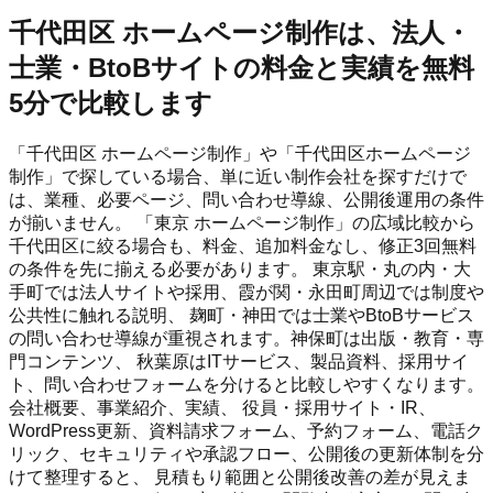
千代田区 ホームページ制作は、法人・
士業・BtoBサイトの料金と実績を無料
5分で比較します
「千代田区 ホームページ制作」や「千代田区ホームページ
制作」で探している場合、単に近い制作会社を探すだけで
は、業種、必要ページ、問い合わせ導線、公開後運用の条件
が揃いません。 「東京 ホームページ制作」の広域比較から
千代田区に絞る場合も、料金、追加料金なし、修正3回無料
の条件を先に揃える必要があります。 東京駅・丸の内・大
手町では法人サイトや採用、霞が関・永田町周辺では制度や
公共性に触れる説明、 麹町・神田では士業やBtoBサービス
の問い合わせ導線が重視されます。神保町は出版・教育・専
門コンテンツ、 秋葉原はITサービス、製品資料、採用サイ
ト、問い合わせフォームを分けると比較しやすくなります。
会社概要、事業紹介、実績、 役員・採用サイト・IR、
WordPress更新、資料請求フォーム、予約フォーム、電話ク
リック、セキュリティや承認フロー、公開後の更新体制を分
けて整理すると、 見積もり範囲と公開後改善の差が見えま