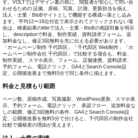
す。VOLTではデザイン案の前に、閲覧者が安心して問い合
わせるための 証拠、原稿、写真、計測、更新担当を揃え、
法人・士業・BtoBサイトとして機能する構成へ落とし込み
ます。 平均12〜16位付近で表示されてクリックされない場
合は、検索結果のtitleで法人・士業・BtoBの相談対象を明示
し、 descriptionで料金、制作実績、資料請求フォーム、追
加料金なし、修正3回無料を先に伝える必要があります。
「ホームページ制作 千代田区」「千代田区 Web制作」「ホ
ームページ制作会社 千代田区」で比較する場合も、料金、
制作実績、 スマホ表示、フォーム、店舗連携、資料請求、
予約フォーム、電話クリック、GA4とSearch Console設
定、公開後改善まで無料5分で同じ条件に揃えます。
料金と見積もり範囲
ページ数、原稿作成、写真撮影、WordPress更新、スマホ表
示、予約フォーム、電話クリック、承認フロー、追加料金な
しの範囲、修正3回無料の条件、GA4とSearch Console設
定、公開後改善を無料5分で分けると、千代田区の制作会社
比較で価格差の理由が見えます。