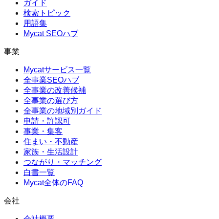
ガイド
検索トピック
用語集
Mycat SEOハブ
事業
Mycatサービス一覧
全事業SEOハブ
全事業の改善候補
全事業の選び方
全事業の地域別ガイド
申請・許認可
事業・集客
住まい・不動産
家族・生活設計
つながり・マッチング
白書一覧
Mycat全体のFAQ
会社
会社概要