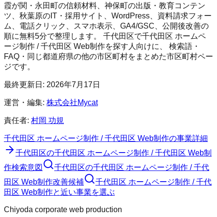
霞が関・永田町の信頼材料、神保町の出版・教育コンテン
ツ、秋葉原のIT・採用サイト、WordPress、資料請求フォー
ム、電話クリック、スマホ表示、GA4/GSC、公開後改善の
順に無料5分で整理します。
千代田区
で
千代田区 ホームペ
ージ制作 / 千代田区 Web制作
を探す人向けに、 検索語・
FAQ・同じ都道府県の他の市区町村をまとめた市区町村ペー
ジです。
最終更新日:
2026年7月17日
運営・編集:
株式会社Mycat
責任者:
村岡 功規
千代田区 ホームページ制作 / 千代田区 Web制作
の事業詳細
千代田区
の
千代田区 ホームページ制作 / 千代田区 Web制
作
検索意図
千代田区
の
千代田区 ホームページ制作 / 千代
田区 Web制作
改善候補
千代田区 ホームページ制作 / 千代
田区 Web制作と近い事業を選ぶ
Chiyoda corporate web production