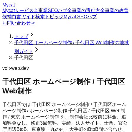
Mycat
Mycatサービス
全事業SEOハブ
全事業の選び方
全事業の改善
候補
白書
ガイド
検索トピック
Mycat SEOハブ
お問い合わせ
->
トップ
千代田区 ホームページ制作 / 千代田区 Web制作の地域
別ガイド
千代田区
volt-web.dev
千代田区 ホームページ制作 / 千代田区
Web制作
千代田区では 千代田区 ホームページ制作 / 千代田区ホーム
ページ制作 / ホームページ制作 千代田区 / 千代田区 Web制
作 / 東京 ホームページ制作 を、制作会社比較前に料金、追
加料金なし、修正3回無料、実績、法人サイト、士業、官公
庁周辺BtoB、東京駅・丸の内・大手町のBtoB問い合わせ、