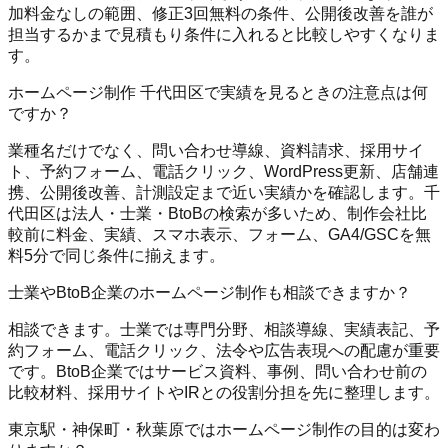
加料金なしの範囲、修正3回無料の条件、公開後改善を誰が
担当するかまで見積もり条件に入れると比較しやすくなりま
す。
ホームページ制作 千代田区で実績を見るときの注意点は何
ですか？
業種名だけでなく、問い合わせ導線、資料請求、採用サイ
ト、予約フォーム、電話クリック、WordPress更新、店舗連
携、公開後改善、計測設定まで近い実績かを確認します。千
代田区は法人・士業・BtoBの検索が多いため、制作会社比
較前に料金、実績、スマホ表示、フォーム、GA4/GSCを無
料5分で同じ条件に揃えます。
士業やBtoB企業のホームページ制作も相談できますか？
相談できます。士業では専門分野、相談導線、実績表記、予
約フォーム、電話クリック、法令や広告表現への配慮が重要
です。BtoB企業ではサービス資料、事例、問い合わせ前の
比較材料、採用サイトやIRとの役割分担を先に整理します。
東京駅・神保町・秋葉原ではホームページ制作の目的は変わ