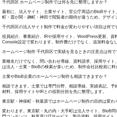
千代田区 ホームページ制作では何を先に整理しますか？
最初に、法人サイト、士業サイト、官公庁周辺のBtoBサイト
町・霞が関・麹町・神田で閲覧者の期待が違うため、デザイ
千代田区の法人サイト制作で料金が変わりやすい項目は何で
役員紹介、事業紹介、IRや採用サイト、WordPress更新
Console設定で変わります。制作費だけでなく、追加料
ホームページ制作 千代田区で実績を見るときの注意点は何で
業種名だけでなく、問い合わせ導線、資料請求、採用サイト、
は法人・士業・BtoBの検索が多いため、制作会社比較前に料
士業やBtoB企業のホームページ制作も相談できますか？
相談できます。士業では専門分野、相談導線、実績表記、予約
材料、採用サイトやIRとの役割分担を先に整理します。
東京駅・神保町・秋葉原ではホームページ制作の目的は変わ
変わります。東京駅・丸の内・大手町は法人サイト、BtoB
門コンテンツ、秋葉原はITサービス、製品資料、採用サイト