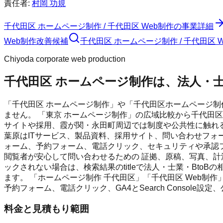
責任者:
村岡 功規
千代田区 ホームページ制作 / 千代田区 Web制作
の事業詳細
Web制作
改善候補
千代田区 ホームページ制作 / 千代田区
Chiyoda corporate web production
千代田区 ホームページ制作は、法人・士
「千代田区 ホームページ制作」や「千代田区ホームページ
ません。 「東京 ホームページ制作」の広域比較から千代田
サイトや採用、霞が関・永田町周辺では制度や公共性に触れる
葉原はITサービス、製品資料、採用サイト、問い合わせフォー
ォーム、予約フォーム、電話クリック、セキュリティや承認フ
閲覧者が安心して問い合わせるための 証拠、原稿、写真、計測
ックされない場合は、検索結果のtitleで法人・士業・BtoB
ます。 「ホームページ制作 千代田区」「千代田区 Web制
予約フォーム、電話クリック、GA4とSearch Console
料金と見積もり範囲