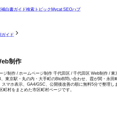
候補
白書
ガイド
検索トピック
Mycat SEOハブ
別ガイド
Web制作
ジ制作 / ホームページ制作 千代田区 / 千代田区 Web制作 
B、東京駅・丸の内・大手町のBtoB問い合わせ、霞が関・永
ク、スマホ表示、GA4/GSC、公開後改善の順に無料5分で整理
市区町村をまとめた市区町村ページです。