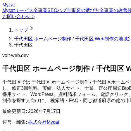
Mycat
Mycatサービス
全事業SEOハブ
全事業の選び方
全事業の改善
お問い合わせ
->
トップ
千代田区 ホームページ制作 / 千代田区 Web制作の地域
千代田区
volt-web.dev
千代田区 ホームページ制作 / 千代田区 
千代田区では 千代田区 ホームページ制作 / 千代田区ホームペー
し、修正3回無料、実績、法人サイト、士業、官公庁周辺Bto
採用サイト、WordPress、資料請求フォーム、電話クリッ
制作
を探す人向けに、 検索語・FAQ・同じ都道府県の他の
最終更新日:
2026年7月17日
運営・編集:
株式会社Mycat