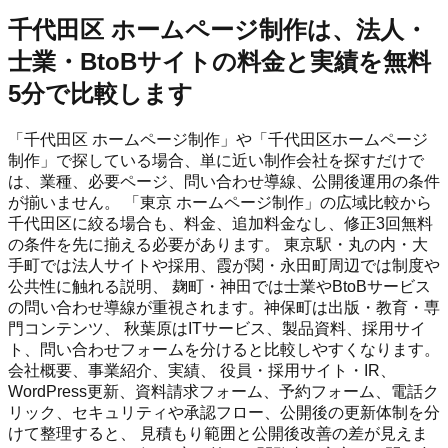
千代田区 ホームページ制作は、法人・
士業・BtoBサイトの料金と実績を無料
5分で比較します
「千代田区 ホームページ制作」や「千代田区ホームページ
制作」で探している場合、単に近い制作会社を探すだけで
は、業種、必要ページ、問い合わせ導線、公開後運用の条件
が揃いません。 「東京 ホームページ制作」の広域比較から
千代田区に絞る場合も、料金、追加料金なし、修正3回無料
の条件を先に揃える必要があります。 東京駅・丸の内・大
手町では法人サイトや採用、霞が関・永田町周辺では制度や
公共性に触れる説明、 麹町・神田では士業やBtoBサービス
の問い合わせ導線が重視されます。神保町は出版・教育・専
門コンテンツ、 秋葉原はITサービス、製品資料、採用サイ
ト、問い合わせフォームを分けると比較しやすくなります。
会社概要、事業紹介、実績、 役員・採用サイト・IR、
WordPress更新、資料請求フォーム、予約フォーム、電話ク
リック、セキュリティや承認フロー、公開後の更新体制を分
けて整理すると、 見積もり範囲と公開後改善の差が見えま