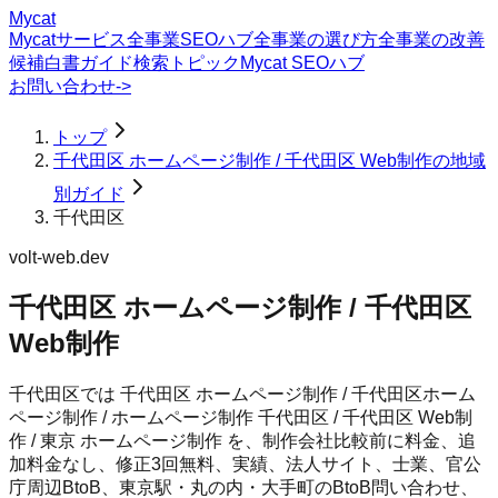
Mycat
Mycatサービス
全事業SEOハブ
全事業の選び方
全事業の改善
候補
白書
ガイド
検索トピック
Mycat SEOハブ
お問い合わせ
->
トップ
千代田区 ホームページ制作 / 千代田区 Web制作の地域
別ガイド
千代田区
volt-web.dev
千代田区 ホームページ制作 / 千代田区
Web制作
千代田区では 千代田区 ホームページ制作 / 千代田区ホーム
ページ制作 / ホームページ制作 千代田区 / 千代田区 Web制
作 / 東京 ホームページ制作 を、制作会社比較前に料金、追
加料金なし、修正3回無料、実績、法人サイト、士業、官公
庁周辺BtoB、東京駅・丸の内・大手町のBtoB問い合わせ、