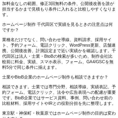
加料金なしの範囲、修正3回無料の条件、公開後改善を誰が
担当するかまで見積もり条件に入れると比較しやすくなりま
す。
ホームページ制作 千代田区で実績を見るときの注意点は何
ですか？
業種名だけでなく、問い合わせ導線、資料請求、採用サイ
ト、予約フォーム、電話クリック、WordPress更新、店舗連
携、公開後改善、計測設定まで近い実績かを確認します。千
代田区は法人・士業・BtoBの検索が多いため、制作会社比
較前に料金、実績、スマホ表示、フォーム、GA4/GSCを無
料5分で同じ条件に揃えます。
士業やBtoB企業のホームページ制作も相談できますか？
相談できます。士業では専門分野、相談導線、実績表記、予
約フォーム、電話クリック、法令や広告表現への配慮が重要
です。BtoB企業ではサービス資料、事例、問い合わせ前の
比較材料、採用サイトやIRとの役割分担を先に整理します。
東京駅・神保町・秋葉原ではホームページ制作の目的は変わ