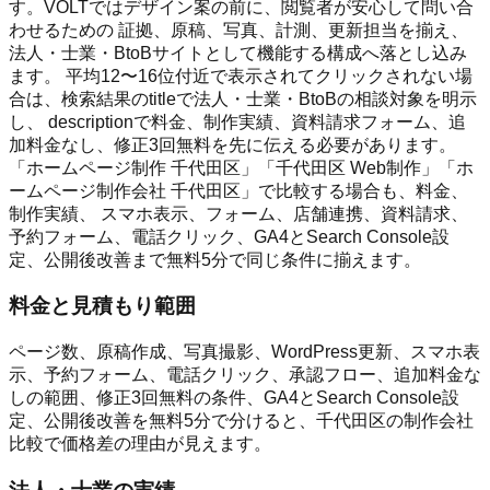
す。VOLTではデザイン案の前に、閲覧者が安心して問い合
わせるための 証拠、原稿、写真、計測、更新担当を揃え、
法人・士業・BtoBサイトとして機能する構成へ落とし込み
ます。 平均12〜16位付近で表示されてクリックされない場
合は、検索結果のtitleで法人・士業・BtoBの相談対象を明示
し、 descriptionで料金、制作実績、資料請求フォーム、追
加料金なし、修正3回無料を先に伝える必要があります。
「ホームページ制作 千代田区」「千代田区 Web制作」「ホ
ームページ制作会社 千代田区」で比較する場合も、料金、
制作実績、 スマホ表示、フォーム、店舗連携、資料請求、
予約フォーム、電話クリック、GA4とSearch Console設
定、公開後改善まで無料5分で同じ条件に揃えます。
料金と見積もり範囲
ページ数、原稿作成、写真撮影、WordPress更新、スマホ表
示、予約フォーム、電話クリック、承認フロー、追加料金な
しの範囲、修正3回無料の条件、GA4とSearch Console設
定、公開後改善を無料5分で分けると、千代田区の制作会社
比較で価格差の理由が見えます。