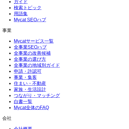
ガイド
検索トピック
用語集
Mycat SEOハブ
事業
Mycatサービス一覧
全事業SEOハブ
全事業の改善候補
全事業の選び方
全事業の地域別ガイド
申請・許認可
事業・集客
住まい・不動産
家族・生活設計
つながり・マッチング
白書一覧
Mycat全体のFAQ
会社
会社概要