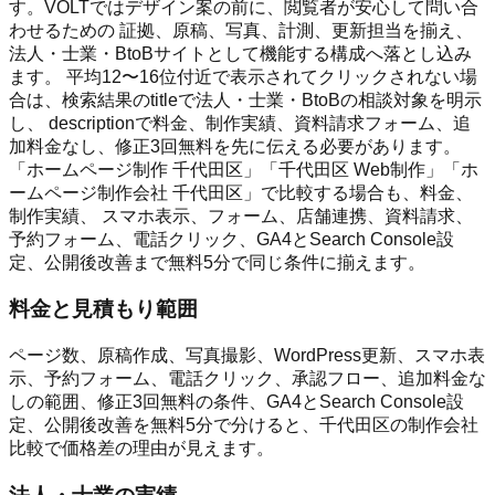
す。VOLTではデザイン案の前に、閲覧者が安心して問い合
わせるための 証拠、原稿、写真、計測、更新担当を揃え、
法人・士業・BtoBサイトとして機能する構成へ落とし込み
ます。 平均12〜16位付近で表示されてクリックされない場
合は、検索結果のtitleで法人・士業・BtoBの相談対象を明示
し、 descriptionで料金、制作実績、資料請求フォーム、追
加料金なし、修正3回無料を先に伝える必要があります。
「ホームページ制作 千代田区」「千代田区 Web制作」「ホ
ームページ制作会社 千代田区」で比較する場合も、料金、
制作実績、 スマホ表示、フォーム、店舗連携、資料請求、
予約フォーム、電話クリック、GA4とSearch Console設
定、公開後改善まで無料5分で同じ条件に揃えます。
料金と見積もり範囲
ページ数、原稿作成、写真撮影、WordPress更新、スマホ表
示、予約フォーム、電話クリック、承認フロー、追加料金な
しの範囲、修正3回無料の条件、GA4とSearch Console設
定、公開後改善を無料5分で分けると、千代田区の制作会社
比較で価格差の理由が見えます。