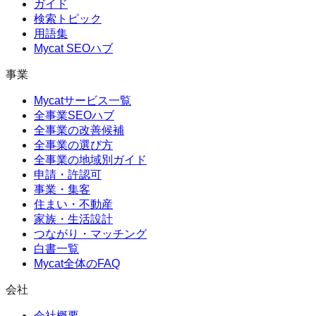
ガイド
検索トピック
用語集
Mycat SEOハブ
事業
Mycatサービス一覧
全事業SEOハブ
全事業の改善候補
全事業の選び方
全事業の地域別ガイド
申請・許認可
事業・集客
住まい・不動産
家族・生活設計
つながり・マッチング
白書一覧
Mycat全体のFAQ
会社
会社概要