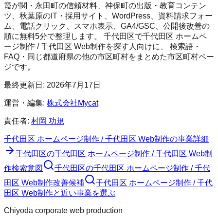
霞が関・永田町の信頼材料、神保町の出版・教育コンテン
ツ、秋葉原のIT・採用サイト、WordPress、資料請求フォー
ム、電話クリック、スマホ表示、GA4/GSC、公開後改善の
順に無料5分で整理します。
千代田区
で
千代田区 ホームペ
ージ制作 / 千代田区 Web制作
を探す人向けに、 検索語・
FAQ・同じ都道府県の他の市区町村をまとめた市区町村ペー
ジです。
最終更新日:
2026年7月17日
運営・編集:
株式会社Mycat
責任者:
村岡 功規
千代田区 ホームページ制作 / 千代田区 Web制作
の事業詳細
千代田区
の
千代田区 ホームページ制作 / 千代田区 Web制
作
検索意図
千代田区
の
千代田区 ホームページ制作 / 千代
田区 Web制作
改善候補
千代田区 ホームページ制作 / 千代
田区 Web制作と近い事業を選ぶ
Chiyoda corporate web production