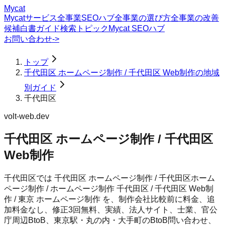
Mycat
Mycatサービス
全事業SEOハブ
全事業の選び方
全事業の改善
候補
白書
ガイド
検索トピック
Mycat SEOハブ
お問い合わせ
->
トップ
千代田区 ホームページ制作 / 千代田区 Web制作の地域
別ガイド
千代田区
volt-web.dev
千代田区 ホームページ制作 / 千代田区
Web制作
千代田区では 千代田区 ホームページ制作 / 千代田区ホーム
ページ制作 / ホームページ制作 千代田区 / 千代田区 Web制
作 / 東京 ホームページ制作 を、制作会社比較前に料金、追
加料金なし、修正3回無料、実績、法人サイト、士業、官公
庁周辺BtoB、東京駅・丸の内・大手町のBtoB問い合わせ、