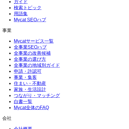
ガイド
検索トピック
用語集
Mycat SEOハブ
事業
Mycatサービス一覧
全事業SEOハブ
全事業の改善候補
全事業の選び方
全事業の地域別ガイド
申請・許認可
事業・集客
住まい・不動産
家族・生活設計
つながり・マッチング
白書一覧
Mycat全体のFAQ
会社
会社概要