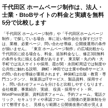
千代田区 ホームページ制作は、法人・
士業・BtoBサイトの料金と実績を無料
5分で比較します
「千代田区 ホームページ制作」や「千代田区ホームページ
制作」で探している場合、単に近い制作会社を探すだけで
は、業種、必要ページ、問い合わせ導線、公開後運用の条件
が揃いません。 「東京 ホームページ制作」の広域比較から
千代田区に絞る場合も、料金、追加料金なし、修正3回無料
の条件を先に揃える必要があります。 東京駅・丸の内・大
手町では法人サイトや採用、霞が関・永田町周辺では制度や
公共性に触れる説明、 麹町・神田では士業やBtoBサービス
の問い合わせ導線が重視されます。神保町は出版・教育・専
門コンテンツ、 秋葉原はITサービス、製品資料、採用サイ
ト、問い合わせフォームを分けると比較しやすくなります。
会社概要、事業紹介、実績、 役員・採用サイト・IR、
WordPress更新、資料請求フォーム、予約フォーム、電話ク
リック、セキュリティや承認フロー、公開後の更新体制を分
けて整理すると、 見積もり範囲と公開後改善の差が見えま