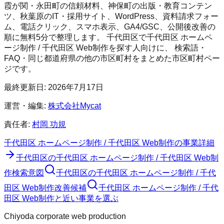
霞が関・永田町の信頼材料、神保町の出版・教育コンテン
ツ、秋葉原のIT・採用サイト、WordPress、資料請求フォー
ム、電話クリック、スマホ表示、GA4/GSC、公開後改善の
順に無料5分で整理します。
千代田区
で
千代田区 ホームペ
ージ制作 / 千代田区 Web制作
を探す人向けに、 検索語・
FAQ・同じ都道府県の他の市区町村をまとめた市区町村ペー
ジです。
最終更新日:
2026年7月17日
運営・編集:
株式会社Mycat
責任者:
村岡 功規
千代田区 ホームページ制作 / 千代田区 Web制作
の事業詳細
千代田区
の
千代田区 ホームページ制作 / 千代田区 Web制
作
検索意図
千代田区
の
千代田区 ホームページ制作 / 千代
田区 Web制作
改善候補
千代田区 ホームページ制作 / 千代
田区 Web制作と近い事業を選ぶ
Chiyoda corporate web production