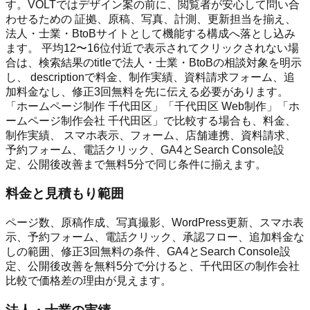
す。VOLTではデザイン案の前に、閲覧者が安心して問い合
わせるための 証拠、原稿、写真、計測、更新担当を揃え、
法人・士業・BtoBサイトとして機能する構成へ落とし込み
ます。 平均12〜16位付近で表示されてクリックされない場
合は、検索結果のtitleで法人・士業・BtoBの相談対象を明示
し、 descriptionで料金、制作実績、資料請求フォーム、追
加料金なし、修正3回無料を先に伝える必要があります。
「ホームページ制作 千代田区」「千代田区 Web制作」「ホ
ームページ制作会社 千代田区」で比較する場合も、料金、
制作実績、 スマホ表示、フォーム、店舗連携、資料請求、
予約フォーム、電話クリック、GA4とSearch Console設
定、公開後改善まで無料5分で同じ条件に揃えます。
料金と見積もり範囲
ページ数、原稿作成、写真撮影、WordPress更新、スマホ表
示、予約フォーム、電話クリック、承認フロー、追加料金な
しの範囲、修正3回無料の条件、GA4とSearch Console設
定、公開後改善を無料5分で分けると、千代田区の制作会社
比較で価格差の理由が見えます。