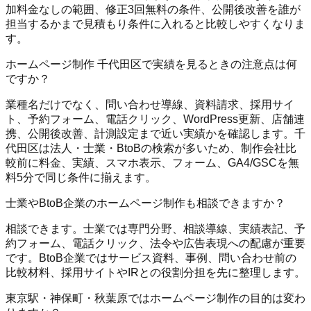
加料金なしの範囲、修正3回無料の条件、公開後改善を誰が
担当するかまで見積もり条件に入れると比較しやすくなりま
す。
ホームページ制作 千代田区で実績を見るときの注意点は何
ですか？
業種名だけでなく、問い合わせ導線、資料請求、採用サイ
ト、予約フォーム、電話クリック、WordPress更新、店舗連
携、公開後改善、計測設定まで近い実績かを確認します。千
代田区は法人・士業・BtoBの検索が多いため、制作会社比
較前に料金、実績、スマホ表示、フォーム、GA4/GSCを無
料5分で同じ条件に揃えます。
士業やBtoB企業のホームページ制作も相談できますか？
相談できます。士業では専門分野、相談導線、実績表記、予
約フォーム、電話クリック、法令や広告表現への配慮が重要
です。BtoB企業ではサービス資料、事例、問い合わせ前の
比較材料、採用サイトやIRとの役割分担を先に整理します。
東京駅・神保町・秋葉原ではホームページ制作の目的は変わ