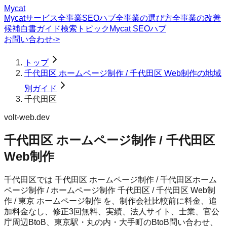
Mycat
Mycatサービス
全事業SEOハブ
全事業の選び方
全事業の改善
候補
白書
ガイド
検索トピック
Mycat SEOハブ
お問い合わせ
->
トップ
千代田区 ホームページ制作 / 千代田区 Web制作の地域
別ガイド
千代田区
volt-web.dev
千代田区 ホームページ制作 / 千代田区
Web制作
千代田区では 千代田区 ホームページ制作 / 千代田区ホーム
ページ制作 / ホームページ制作 千代田区 / 千代田区 Web制
作 / 東京 ホームページ制作 を、制作会社比較前に料金、追
加料金なし、修正3回無料、実績、法人サイト、士業、官公
庁周辺BtoB、東京駅・丸の内・大手町のBtoB問い合わせ、