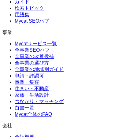
ガイド
検索トピック
用語集
Mycat SEOハブ
事業
Mycatサービス一覧
全事業SEOハブ
全事業の改善候補
全事業の選び方
全事業の地域別ガイド
申請・許認可
事業・集客
住まい・不動産
家族・生活設計
つながり・マッチング
白書一覧
Mycat全体のFAQ
会社
会社概要