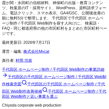
霞が関・永田町の信頼材料、神保町の出版・教育コンテン
ツ、秋葉原のIT・採用サイト、WordPress、資料請求フォー
ム、電話クリック、スマホ表示、GA4/GSC、公開後改善の
順に無料5分で整理します。
千代田区
で
千代田区 ホームペ
ージ制作 / 千代田区 Web制作
を探す人向けに、 検索語・
FAQ・同じ都道府県の他の市区町村をまとめた市区町村ペー
ジです。
最終更新日:
2026年7月17日
運営・編集:
株式会社Mycat
責任者:
村岡 功規
千代田区 ホームページ制作 / 千代田区 Web制作
の事業詳細
千代田区
の
千代田区 ホームページ制作 / 千代田区 Web制
作
検索意図
千代田区
の
千代田区 ホームページ制作 / 千代
田区 Web制作
改善候補
千代田区 ホームページ制作 / 千代
田区 Web制作と近い事業を選ぶ
Chiyoda corporate web production