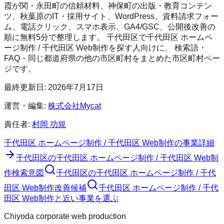
霞が関・永田町の信頼材料、神保町の出版・教育コンテン
ツ、秋葉原のIT・採用サイト、WordPress、資料請求フォー
ム、電話クリック、スマホ表示、GA4/GSC、公開後改善の
順に無料5分で整理します。
千代田区
で
千代田区 ホームペ
ージ制作 / 千代田区 Web制作
を探す人向けに、 検索語・
FAQ・同じ都道府県の他の市区町村をまとめた市区町村ペー
ジです。
最終更新日:
2026年7月17日
運営・編集:
株式会社Mycat
責任者:
村岡 功規
千代田区 ホームページ制作 / 千代田区 Web制作
の事業詳細
千代田区
の
千代田区 ホームページ制作 / 千代田区 Web制
作
検索意図
千代田区
の
千代田区 ホームページ制作 / 千代
田区 Web制作
改善候補
千代田区 ホームページ制作 / 千代
田区 Web制作と近い事業を選ぶ
Chiyoda corporate web production