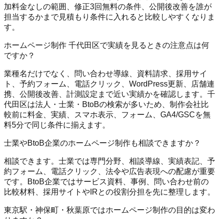
加料金なしの範囲、修正3回無料の条件、公開後改善を誰が
担当するかまで見積もり条件に入れると比較しやすくなりま
す。
ホームページ制作 千代田区で実績を見るときの注意点は何
ですか？
業種名だけでなく、問い合わせ導線、資料請求、採用サイ
ト、予約フォーム、電話クリック、WordPress更新、店舗連
携、公開後改善、計測設定まで近い実績かを確認します。千
代田区は法人・士業・BtoBの検索が多いため、制作会社比
較前に料金、実績、スマホ表示、フォーム、GA4/GSCを無
料5分で同じ条件に揃えます。
士業やBtoB企業のホームページ制作も相談できますか？
相談できます。士業では専門分野、相談導線、実績表記、予
約フォーム、電話クリック、法令や広告表現への配慮が重要
です。BtoB企業ではサービス資料、事例、問い合わせ前の
比較材料、採用サイトやIRとの役割分担を先に整理します。
東京駅・神保町・秋葉原ではホームページ制作の目的は変わ