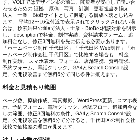
す。VOLTではデザイン案の前に、閲覧者が安心して問い合
わせるための 証拠、原稿、写真、計測、更新担当を揃え、
法人・士業・BtoBサイトとして機能する構成へ落とし込み
ます。 平均12〜16位付近で表示されてクリックされない場
合は、検索結果のtitleで法人・士業・BtoBの相談対象を明示
し、 descriptionで料金、制作実績、資料請求フォーム、追
加料金なし、修正3回無料を先に伝える必要があります。
「ホームページ制作 千代田区」「千代田区 Web制作」「ホ
ームページ制作会社 千代田区」で比較する場合も、料金、
制作実績、 スマホ表示、フォーム、店舗連携、資料請求、
予約フォーム、電話クリック、GA4とSearch Console設
定、公開後改善まで無料5分で同じ条件に揃えます。
料金と見積もり範囲
ページ数、原稿作成、写真撮影、WordPress更新、スマホ表
示、予約フォーム、電話クリック、承認フロー、追加料金な
しの範囲、修正3回無料の条件、GA4とSearch Console設
定、公開後改善を無料5分で分けると、千代田区の制作会社
比較で価格差の理由が見えます。