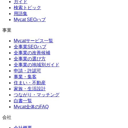
ガイド
検索トピック
用語集
Mycat SEOハブ
事業
Mycatサービス一覧
全事業SEOハブ
全事業の改善候補
全事業の選び方
全事業の地域別ガイド
申請・許認可
事業・集客
住まい・不動産
家族・生活設計
つながり・マッチング
白書一覧
Mycat全体のFAQ
会社
会社概要