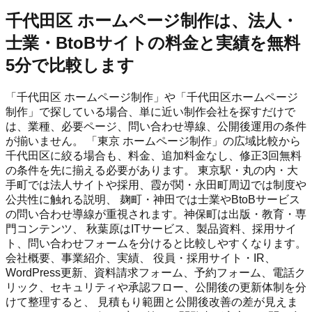
千代田区 ホームページ制作は、法人・
士業・BtoBサイトの料金と実績を無料
5分で比較します
「千代田区 ホームページ制作」や「千代田区ホームページ
制作」で探している場合、単に近い制作会社を探すだけで
は、業種、必要ページ、問い合わせ導線、公開後運用の条件
が揃いません。 「東京 ホームページ制作」の広域比較から
千代田区に絞る場合も、料金、追加料金なし、修正3回無料
の条件を先に揃える必要があります。 東京駅・丸の内・大
手町では法人サイトや採用、霞が関・永田町周辺では制度や
公共性に触れる説明、 麹町・神田では士業やBtoBサービス
の問い合わせ導線が重視されます。神保町は出版・教育・専
門コンテンツ、 秋葉原はITサービス、製品資料、採用サイ
ト、問い合わせフォームを分けると比較しやすくなります。
会社概要、事業紹介、実績、 役員・採用サイト・IR、
WordPress更新、資料請求フォーム、予約フォーム、電話ク
リック、セキュリティや承認フロー、公開後の更新体制を分
けて整理すると、 見積もり範囲と公開後改善の差が見えま