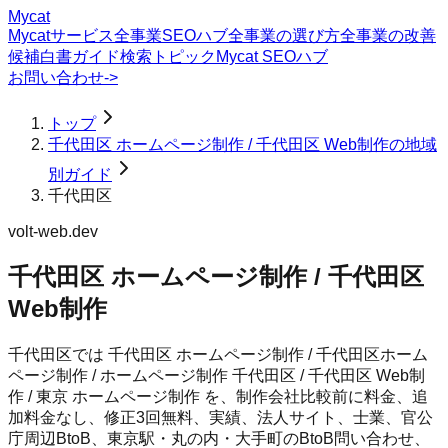
Mycat
Mycatサービス
全事業SEOハブ
全事業の選び方
全事業の改善
候補
白書
ガイド
検索トピック
Mycat SEOハブ
お問い合わせ
->
トップ
千代田区 ホームページ制作 / 千代田区 Web制作の地域
別ガイド
千代田区
volt-web.dev
千代田区 ホームページ制作 / 千代田区
Web制作
千代田区では 千代田区 ホームページ制作 / 千代田区ホーム
ページ制作 / ホームページ制作 千代田区 / 千代田区 Web制
作 / 東京 ホームページ制作 を、制作会社比較前に料金、追
加料金なし、修正3回無料、実績、法人サイト、士業、官公
庁周辺BtoB、東京駅・丸の内・大手町のBtoB問い合わせ、