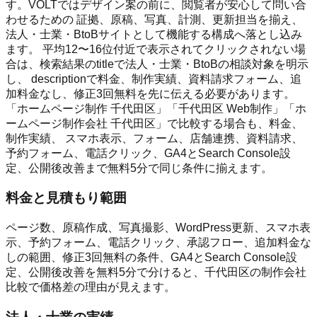
す。VOLTではデザイン案の前に、閲覧者が安心して問い合
わせるための 証拠、原稿、写真、計測、更新担当を揃え、
法人・士業・BtoBサイトとして機能する構成へ落とし込み
ます。 平均12〜16位付近で表示されてクリックされない場
合は、検索結果のtitleで法人・士業・BtoBの相談対象を明示
し、 descriptionで料金、制作実績、資料請求フォーム、追
加料金なし、修正3回無料を先に伝える必要があります。
「ホームページ制作 千代田区」「千代田区 Web制作」「ホ
ームページ制作会社 千代田区」で比較する場合も、料金、
制作実績、 スマホ表示、フォーム、店舗連携、資料請求、
予約フォーム、電話クリック、GA4とSearch Console設
定、公開後改善まで無料5分で同じ条件に揃えます。
料金と見積もり範囲
ページ数、原稿作成、写真撮影、WordPress更新、スマホ表
示、予約フォーム、電話クリック、承認フロー、追加料金な
しの範囲、修正3回無料の条件、GA4とSearch Console設
定、公開後改善を無料5分で分けると、千代田区の制作会社
比較で価格差の理由が見えます。