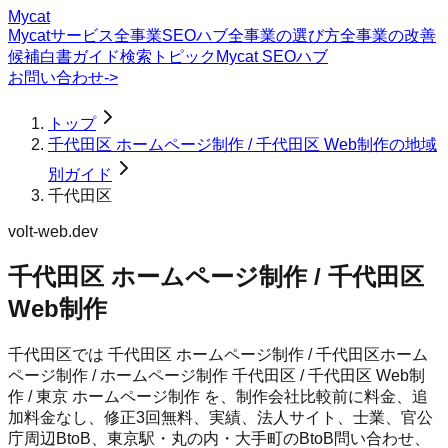
Mycat
Mycatサービス
全事業SEOハブ
全事業の選び方
全事業の改善
候補
白書
ガイド
検索トピック
Mycat SEOハブ
お問い合わせ
->
トップ
千代田区 ホームページ制作 / 千代田区 Web制作の地域
別ガイド
千代田区
volt-web.dev
千代田区 ホームページ制作 / 千代田区
Web制作
千代田区では 千代田区 ホームページ制作 / 千代田区ホーム
ページ制作 / ホームページ制作 千代田区 / 千代田区 Web制
作 / 東京 ホームページ制作 を、制作会社比較前に料金、追
加料金なし、修正3回無料、実績、法人サイト、士業、官公
庁周辺BtoB、東京駅・丸の内・大手町のBtoB問い合わせ、