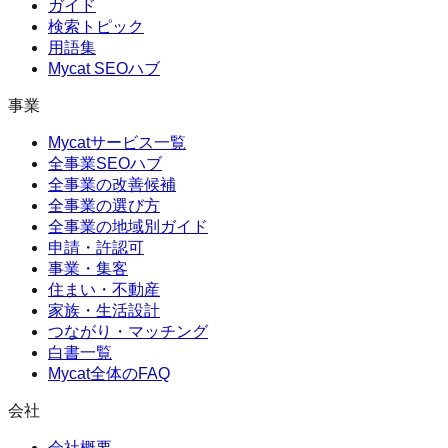
ガイド
検索トピック
用語集
Mycat SEOハブ
事業
Mycatサービス一覧
全事業SEOハブ
全事業の改善候補
全事業の選び方
全事業の地域別ガイド
申請・許認可
事業・集客
住まい・不動産
家族・生活設計
つながり・マッチング
白書一覧
Mycat全体のFAQ
会社
会社概要