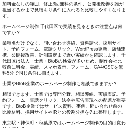
加料金なしの範囲、修正3回無料の条件、公開後改善を誰が
担当するかまで見積もり条件に入れると比較しやすくなりま
す。
ホームページ制作 千代田区で実績を見るときの注意点は何
ですか？
業種名だけでなく、問い合わせ導線、資料請求、採用サイ
ト、予約フォーム、電話クリック、WordPress更新、店舗連
携、公開後改善、計測設定まで近い実績かを確認します。千
代田区は法人・士業・BtoBの検索が多いため、制作会社比
較前に料金、実績、スマホ表示、フォーム、GA4/GSCを無
料5分で同じ条件に揃えます。
士業やBtoB企業のホームページ制作も相談できますか？
相談できます。士業では専門分野、相談導線、実績表記、予
約フォーム、電話クリック、法令や広告表現への配慮が重要
です。BtoB企業ではサービス資料、事例、問い合わせ前の
比較材料、採用サイトやIRとの役割分担を先に整理します。
東京駅・神保町・秋葉原ではホームページ制作の目的は変わ