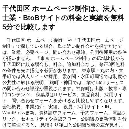
千代田区 ホームページ制作は、法人・
士業・BtoBサイトの料金と実績を無料
5分で比較します
「千代田区 ホームページ制作」や「千代田区ホームページ
制作」で探している場合、単に近い制作会社を探すだけで
は、業種、必要ページ、問い合わせ導線、公開後運用の条件
が揃いません。 「東京 ホームページ制作」の広域比較から
千代田区に絞る場合も、料金、追加料金なし、修正3回無料
の条件を先に揃える必要があります。 東京駅・丸の内・大
手町では法人サイトや採用、霞が関・永田町周辺では制度や
公共性に触れる説明、 麹町・神田では士業やBtoBサービス
の問い合わせ導線が重視されます。神保町は出版・教育・専
門コンテンツ、 秋葉原はITサービス、製品資料、採用サイ
ト、問い合わせフォームを分けると比較しやすくなります。
会社概要、事業紹介、実績、 役員・採用サイト・IR、
WordPress更新、資料請求フォーム、予約フォーム、電話ク
リック、セキュリティや承認フロー、公開後の更新体制を分
けて整理すると、 見積もり範囲と公開後改善の差が見えま