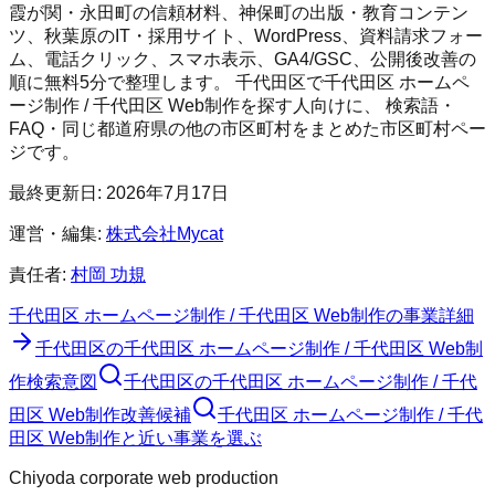
霞が関・永田町の信頼材料、神保町の出版・教育コンテン
ツ、秋葉原のIT・採用サイト、WordPress、資料請求フォー
ム、電話クリック、スマホ表示、GA4/GSC、公開後改善の
順に無料5分で整理します。
千代田区
で
千代田区 ホームペ
ージ制作 / 千代田区 Web制作
を探す人向けに、 検索語・
FAQ・同じ都道府県の他の市区町村をまとめた市区町村ペー
ジです。
最終更新日:
2026年7月17日
運営・編集:
株式会社Mycat
責任者:
村岡 功規
千代田区 ホームページ制作 / 千代田区 Web制作
の事業詳細
千代田区
の
千代田区 ホームページ制作 / 千代田区 Web制
作
検索意図
千代田区
の
千代田区 ホームページ制作 / 千代
田区 Web制作
改善候補
千代田区 ホームページ制作 / 千代
田区 Web制作と近い事業を選ぶ
Chiyoda corporate web production