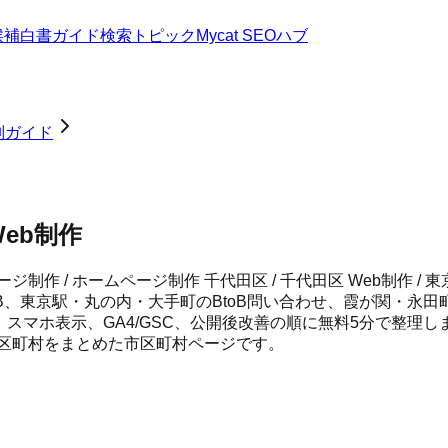
候補
白書
ガイド
検索トピック
Mycat SEOハブ
別ガイド
Web制作
ジ制作 / ホームページ制作 千代田区 / 千代田区 Web制作 
B、東京駅・丸の内・大手町のBtoB問い合わせ、霞が関・永
ク、スマホ表示、GA4/GSC、公開後改善の順に無料5分で整理
市区町村をまとめた市区町村ページです。