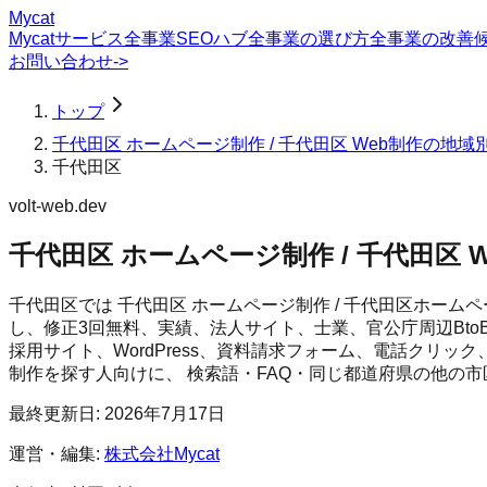
Mycat
Mycatサービス
全事業SEOハブ
全事業の選び方
全事業の改善
お問い合わせ
->
トップ
千代田区 ホームページ制作 / 千代田区 Web制作の地域
千代田区
volt-web.dev
千代田区 ホームページ制作 / 千代田区 
千代田区では 千代田区 ホームページ制作 / 千代田区ホームペー
し、修正3回無料、実績、法人サイト、士業、官公庁周辺Bto
採用サイト、WordPress、資料請求フォーム、電話クリッ
制作
を探す人向けに、 検索語・FAQ・同じ都道府県の他の
最終更新日:
2026年7月17日
運営・編集:
株式会社Mycat