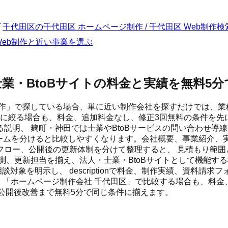
千代田区
の
千代田区 ホームページ制作 / 千代田区 Web制作
検
 Web制作と近い事業を選ぶ
業・BtoBサイトの料金と実績を無料5
制作」で探している場合、単に近い制作会社を探すだけでは、業
区に絞る場合も、料金、追加料金なし、修正3回無料の条件を先
説明、 麹町・神田では士業やBtoBサービスの問い合わせ導
ムを分けると比較しやすくなります。会社概要、事業紹介、実績、 
ロー、公開後の更新体制を分けて整理すると、 見積もり範囲
、更新担当を揃え、法人・士業・BtoBサイトとして機能する
の相談対象を明示し、 descriptionで料金、制作実績、資
作」「ホームページ制作会社 千代田区」で比較する場合も、料
設定、公開後改善まで無料5分で同じ条件に揃えます。