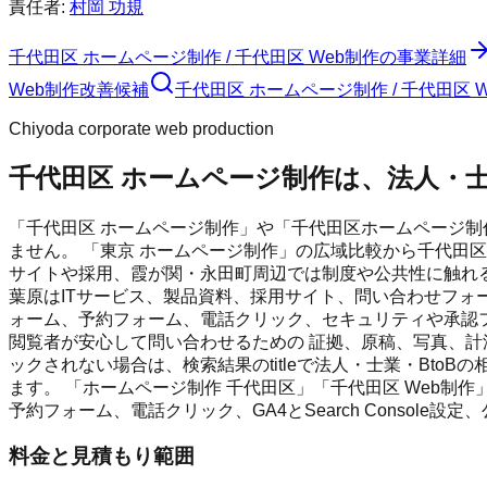
責任者:
村岡 功規
千代田区 ホームページ制作 / 千代田区 Web制作
の事業詳細
Web制作
改善候補
千代田区 ホームページ制作 / 千代田区
Chiyoda corporate web production
千代田区 ホームページ制作は、法人・士
「千代田区 ホームページ制作」や「千代田区ホームページ
ません。 「東京 ホームページ制作」の広域比較から千代田
サイトや採用、霞が関・永田町周辺では制度や公共性に触れる
葉原はITサービス、製品資料、採用サイト、問い合わせフォー
ォーム、予約フォーム、電話クリック、セキュリティや承認フ
閲覧者が安心して問い合わせるための 証拠、原稿、写真、計測
ックされない場合は、検索結果のtitleで法人・士業・BtoB
ます。 「ホームページ制作 千代田区」「千代田区 Web制
予約フォーム、電話クリック、GA4とSearch Console
料金と見積もり範囲