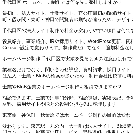
千代田区 ホームページ制作では何を先に整理しますか？
最初に、法人サイト、士業サイト、官公庁周辺のBtoBサイト
町・霞が関・麹町・神田で閲覧者の期待が違うため、デザイ
千代田区の法人サイト制作で料金が変わりやすい項目は何で
役員紹介、事業紹介、IRや採用サイト、WordPress更新
Console設定で変わります。制作費だけでなく、追加料
ホームページ制作 千代田区で実績を見るときの注意点は何で
業種名だけでなく、問い合わせ導線、資料請求、採用サイト、
は法人・士業・BtoBの検索が多いため、制作会社比較前に料
士業やBtoB企業のホームページ制作も相談できますか？
相談できます。士業では専門分野、相談導線、実績表記、予約
材料、採用サイトやIRとの役割分担を先に整理します。
東京駅・神保町・秋葉原ではホームページ制作の目的は変わ
変わります。東京駅・丸の内・大手町は法人サイト、BtoB
門コンテンツ、秋葉原はITサービス、製品資料、採用サイト