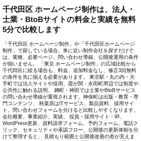
千代田区 ホームページ制作は、法人・
士業・BtoBサイトの料金と実績を無料
5分で比較します
「千代田区 ホームページ制作」や「千代田区ホームページ
制作」で探している場合、単に近い制作会社を探すだけで
は、業種、必要ページ、問い合わせ導線、公開後運用の条件
が揃いません。 「東京 ホームページ制作」の広域比較から
千代田区に絞る場合も、料金、追加料金なし、修正3回無料
の条件を先に揃える必要があります。 東京駅・丸の内・大
手町では法人サイトや採用、霞が関・永田町周辺では制度や
公共性に触れる説明、 麹町・神田では士業やBtoBサービス
の問い合わせ導線が重視されます。神保町は出版・教育・専
門コンテンツ、 秋葉原はITサービス、製品資料、採用サイ
ト、問い合わせフォームを分けると比較しやすくなります。
会社概要、事業紹介、実績、 役員・採用サイト・IR、
WordPress更新、資料請求フォーム、予約フォーム、電話ク
リック、セキュリティや承認フロー、公開後の更新体制を分
けて整理すると、 見積もり範囲と公開後改善の差が見えま