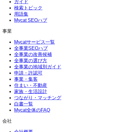
ガイド
検索トピック
用語集
Mycat SEOハブ
事業
Mycatサービス一覧
全事業SEOハブ
全事業の改善候補
全事業の選び方
全事業の地域別ガイド
申請・許認可
事業・集客
住まい・不動産
家族・生活設計
つながり・マッチング
白書一覧
Mycat全体のFAQ
会社
会社概要