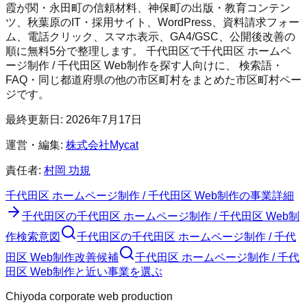
霞が関・永田町の信頼材料、神保町の出版・教育コンテン
ツ、秋葉原のIT・採用サイト、WordPress、資料請求フォー
ム、電話クリック、スマホ表示、GA4/GSC、公開後改善の
順に無料5分で整理します。
千代田区
で
千代田区 ホームペ
ージ制作 / 千代田区 Web制作
を探す人向けに、 検索語・
FAQ・同じ都道府県の他の市区町村をまとめた市区町村ペー
ジです。
最終更新日:
2026年7月17日
運営・編集:
株式会社Mycat
責任者:
村岡 功規
千代田区 ホームページ制作 / 千代田区 Web制作
の事業詳細
千代田区
の
千代田区 ホームページ制作 / 千代田区 Web制
作
検索意図
千代田区
の
千代田区 ホームページ制作 / 千代
田区 Web制作
改善候補
千代田区 ホームページ制作 / 千代
田区 Web制作と近い事業を選ぶ
Chiyoda corporate web production