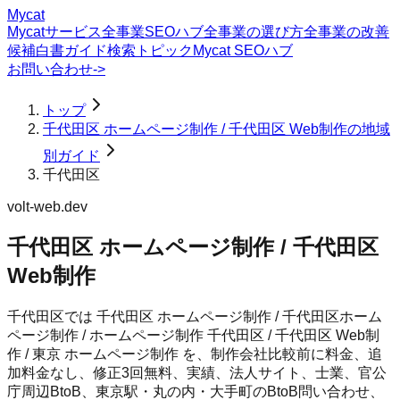
Mycat
Mycatサービス
全事業SEOハブ
全事業の選び方
全事業の改善
候補
白書
ガイド
検索トピック
Mycat SEOハブ
お問い合わせ
->
トップ
千代田区 ホームページ制作 / 千代田区 Web制作の地域
別ガイド
千代田区
volt-web.dev
千代田区 ホームページ制作 / 千代田区
Web制作
千代田区では 千代田区 ホームページ制作 / 千代田区ホーム
ページ制作 / ホームページ制作 千代田区 / 千代田区 Web制
作 / 東京 ホームページ制作 を、制作会社比較前に料金、追
加料金なし、修正3回無料、実績、法人サイト、士業、官公
庁周辺BtoB、東京駅・丸の内・大手町のBtoB問い合わせ、