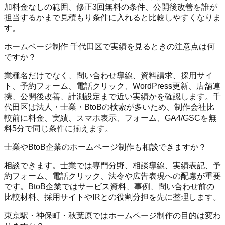
加料金なしの範囲、修正3回無料の条件、公開後改善を誰が
担当するかまで見積もり条件に入れると比較しやすくなりま
す。
ホームページ制作 千代田区で実績を見るときの注意点は何
ですか？
業種名だけでなく、問い合わせ導線、資料請求、採用サイ
ト、予約フォーム、電話クリック、WordPress更新、店舗連
携、公開後改善、計測設定まで近い実績かを確認します。千
代田区は法人・士業・BtoBの検索が多いため、制作会社比
較前に料金、実績、スマホ表示、フォーム、GA4/GSCを無
料5分で同じ条件に揃えます。
士業やBtoB企業のホームページ制作も相談できますか？
相談できます。士業では専門分野、相談導線、実績表記、予
約フォーム、電話クリック、法令や広告表現への配慮が重要
です。BtoB企業ではサービス資料、事例、問い合わせ前の
比較材料、採用サイトやIRとの役割分担を先に整理します。
東京駅・神保町・秋葉原ではホームページ制作の目的は変わ