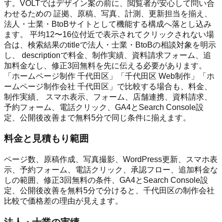
す。VOLTではデザイン案の前に、閲覧者が安心して問い合
わせるための 証拠、原稿、写真、計測、更新担当を揃え、
法人・士業・BtoBサイトとして機能する構成へ落とし込み
ます。 平均12〜16位付近で表示されてクリックされない場
合は、検索結果のtitleで法人・士業・BtoBの相談対象を明示
し、 descriptionで料金、制作実績、資料請求フォーム、追
加料金なし、修正3回無料を先に伝える必要があります。
「ホームページ制作 千代田区」「千代田区 Web制作」「ホ
ームページ制作会社 千代田区」で比較する場合も、料金、
制作実績、 スマホ表示、フォーム、店舗連携、資料請求、
予約フォーム、電話クリック、GA4とSearch Console設
定、公開後改善まで無料5分で同じ条件に揃えます。
料金と見積もり範囲
ページ数、原稿作成、写真撮影、WordPress更新、スマホ表
示、予約フォーム、電話クリック、承認フロー、追加料金な
しの範囲、修正3回無料の条件、GA4とSearch Console設
定、公開後改善を無料5分で分けると、千代田区の制作会社
比較で価格差の理由が見えます。