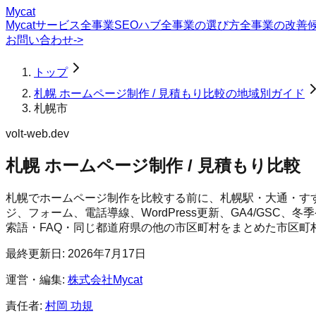
Mycat
Mycatサービス
全事業SEOハブ
全事業の選び方
全事業の改善
お問い合わせ
->
トップ
札幌 ホームページ制作 / 見積もり比較の地域別ガイド
札幌市
volt-web.dev
札幌 ホームページ制作 / 見積もり比較
札幌でホームページ制作を比較する前に、札幌駅・大通・す
ジ、フォーム、電話導線、WordPress更新、GA4/GS
索語・FAQ・同じ都道府県の他の市区町村をまとめた市区町
最終更新日:
2026年7月17日
運営・編集:
株式会社Mycat
責任者:
村岡 功規