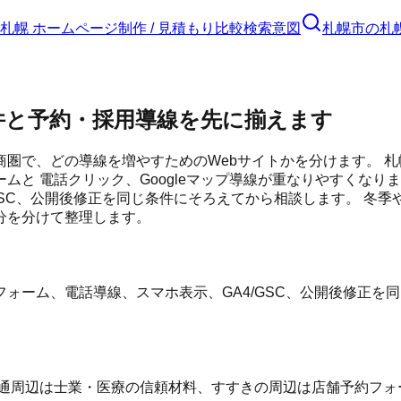
札幌 ホームページ制作 / 見積もり比較
検索意図
札幌市
の
札
件と予約・採用導線を先に揃えます
圏で、どの導線を増やすためのWebサイトかを分けます。 札
ムと 電話クリック、Googleマップ導線が重なりやすくなり
A4/GSC、公開後修正を同じ条件にそろえてから相談します。
分を分けて整理します。
ォーム、電話導線、スマホ表示、GA4/GSC、公開後修正を
通周辺は士業・医療の信頼材料、すすきの周辺は店舗予約フォー