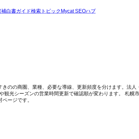
候補
白書
ガイド
検索トピック
Mycat SEOハブ
すきのの商圏、業種、必要な導線、更新頻度を分けます。法人
C、冬季や観光シーズンの営業時間更新で確認順が変わります。
札幌
村ページです。