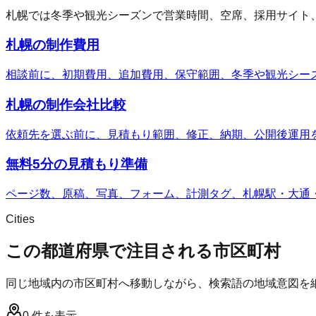
札幌では冬季や観光シーズンで営業時間、空席、採用サイト、
札幌の制作費用
相談前に、初期費用、追加費用、保守範囲、冬季や観光シー
札幌の制作会社比較
依頼先を選ぶ前に、見積もり範囲、修正、納期、公開後運用
無料5分の見積もり準備
ページ数、原稿、写真、フォーム、計測タグ、札幌駅・大通
Cities
この都道府県で注目される市区町村
同じ地域内の市区町村へ移動しながら、検索語の地域意図を
0
件を表示