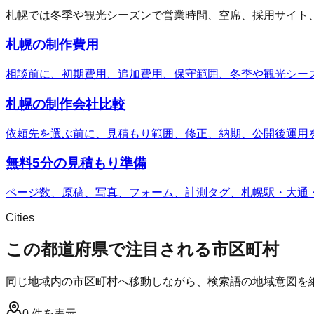
札幌では冬季や観光シーズンで営業時間、空席、採用サイト、
札幌の制作費用
相談前に、初期費用、追加費用、保守範囲、冬季や観光シー
札幌の制作会社比較
依頼先を選ぶ前に、見積もり範囲、修正、納期、公開後運用
無料5分の見積もり準備
ページ数、原稿、写真、フォーム、計測タグ、札幌駅・大通
Cities
この都道府県で注目される市区町村
同じ地域内の市区町村へ移動しながら、検索語の地域意図を
0
件を表示