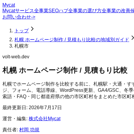
Mycat
Mycatサービス
全事業SEOハブ
全事業の選び方
全事業の改善
お問い合わせ
->
トップ
札幌 ホームページ制作 / 見積もり比較の地域別ガイド
札幌市
volt-web.dev
札幌 ホームページ制作 / 見積もり比較
札幌でホームページ制作を比較する前に、札幌駅・大通・す
ジ、フォーム、電話導線、WordPress更新、GA4/GS
索語・FAQ・同じ都道府県の他の市区町村をまとめた市区町
最終更新日:
2026年7月17日
運営・編集:
株式会社Mycat
責任者:
村岡 功規