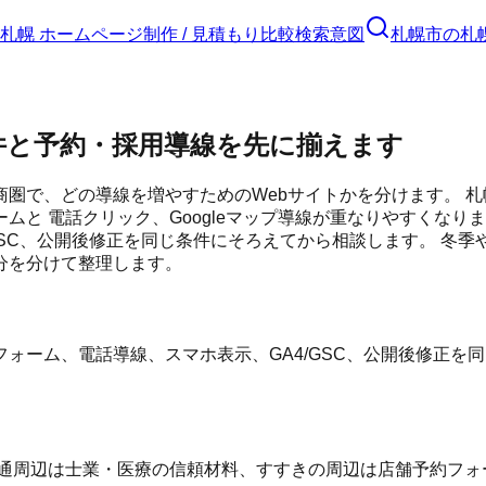
札幌 ホームページ制作 / 見積もり比較
検索意図
札幌市
の
札
件と予約・採用導線を先に揃えます
圏で、どの導線を増やすためのWebサイトかを分けます。 札
ムと 電話クリック、Googleマップ導線が重なりやすくなり
A4/GSC、公開後修正を同じ条件にそろえてから相談します。
分を分けて整理します。
ォーム、電話導線、スマホ表示、GA4/GSC、公開後修正を
通周辺は士業・医療の信頼材料、すすきの周辺は店舗予約フォー