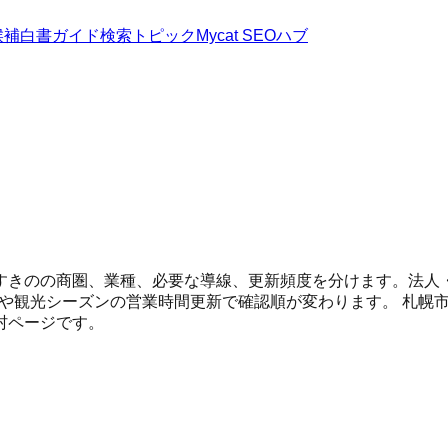
候補
白書
ガイド
検索トピック
Mycat SEOハブ
すきのの商圏、業種、必要な導線、更新頻度を分けます。法人
C、冬季や観光シーズンの営業時間更新で確認順が変わります。
札幌
村ページです。