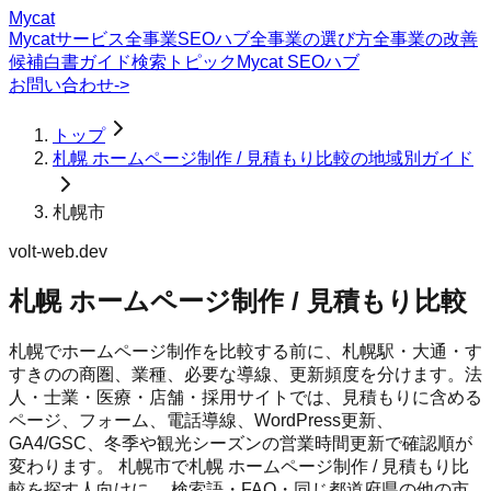
Mycat
Mycatサービス
全事業SEOハブ
全事業の選び方
全事業の改善
候補
白書
ガイド
検索トピック
Mycat SEOハブ
お問い合わせ
->
トップ
札幌 ホームページ制作 / 見積もり比較の地域別ガイド
札幌市
volt-web.dev
札幌 ホームページ制作 / 見積もり比較
札幌でホームページ制作を比較する前に、札幌駅・大通・す
すきのの商圏、業種、必要な導線、更新頻度を分けます。法
人・士業・医療・店舗・採用サイトでは、見積もりに含める
ページ、フォーム、電話導線、WordPress更新、
GA4/GSC、冬季や観光シーズンの営業時間更新で確認順が
変わります。
札幌市
で
札幌 ホームページ制作 / 見積もり比
較
を探す人向けに、 検索語・FAQ・同じ都道府県の他の市