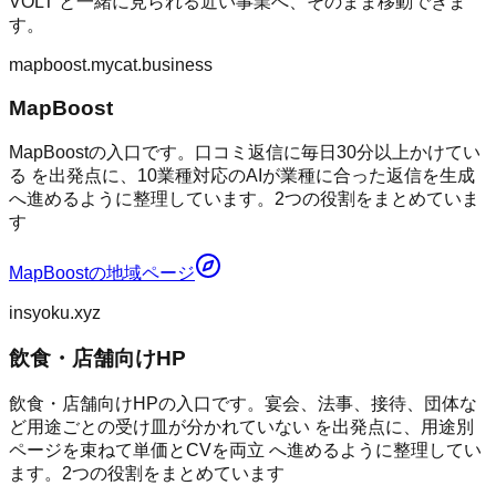
VOLT
と一緒に見られる近い事業へ、そのまま移動できま
す。
mapboost.mycat.business
MapBoost
MapBoostの入口です。口コミ返信に毎日30分以上かけてい
る を出発点に、10業種対応のAIが業種に合った返信を生成
へ進めるように整理しています。2つの役割をまとめていま
す
MapBoost
の地域ページ
insyoku.xyz
飲食・店舗向けHP
飲食・店舗向けHPの入口です。宴会、法事、接待、団体な
ど用途ごとの受け皿が分かれていない を出発点に、用途別
ページを束ねて単価とCVを両立 へ進めるように整理してい
ます。2つの役割をまとめています