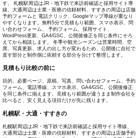
す。 札幌駅周辺はJR・地下鉄で来訪前確認と採用サイト導
線、大通周辺は士業・医療の信頼材料、すすきの周辺は店舗
予約フォームと 電話クリック、Googleマップ導線が重なり
やすくなります。無料5分で見積もり範囲、スマホ表示、問
い合わせフォーム、 予約フォーム、採用サイト、
WordPress更新、GA4/GSC、公開後修正を同じ条件にそろ
えてから相談します。 冬季や観光シーズンは営業時間、空
席、写真更新、求人の出し方が変わるため、公開後に自社で
直す部分と制作側に依頼する部分を分けて整理します。
見積もり比較の前に
目的、必要ページ、原稿、写真、問い合わせフォーム、予約
フォーム、電話導線、スマホ表示、GA4/GSC、公開後修正
を同じ条件に揃えます。見積もり範囲が違うまま制作会社を
比べると、安く見える項目だけが先に残ります。
札幌駅・大通・すすきの
札幌駅周辺はJR・地下鉄で来訪前確認と採用サイト導線、
大通周辺は士業・医療の信頼材料、すすきの周辺は店舗予約