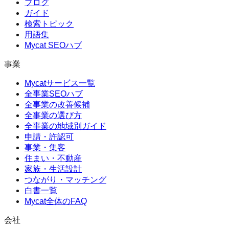
ブログ
ガイド
検索トピック
用語集
Mycat SEOハブ
事業
Mycatサービス一覧
全事業SEOハブ
全事業の改善候補
全事業の選び方
全事業の地域別ガイド
申請・許認可
事業・集客
住まい・不動産
家族・生活設計
つながり・マッチング
白書一覧
Mycat全体のFAQ
会社