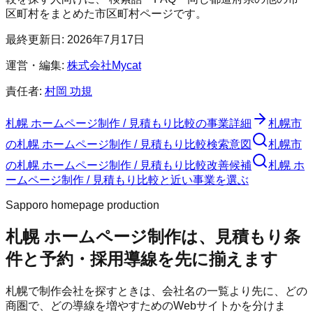
区町村をまとめた市区町村ページです。
最終更新日:
2026年7月17日
運営・編集:
株式会社Mycat
責任者:
村岡 功規
札幌 ホームページ制作 / 見積もり比較
の事業詳細
札幌市
の
札幌 ホームページ制作 / 見積もり比較
検索意図
札幌市
の
札幌 ホームページ制作 / 見積もり比較
改善候補
札幌 ホ
ームページ制作 / 見積もり比較と近い事業を選ぶ
Sapporo homepage production
札幌 ホームページ制作は、見積もり条
件と予約・採用導線を先に揃えます
札幌で制作会社を探すときは、会社名の一覧より先に、どの
商圏で、どの導線を増やすためのWebサイトかを分けま