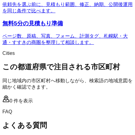
依頼先を選ぶ前に、見積もり範囲、修正、納期、公開後運用
を同じ条件で比べます。
無料5分の見積もり準備
ページ数、原稿、写真、フォーム、計測タグ、札幌駅・大
通・すすきの商圏を整理して相談します。
Cities
この都道府県で注目される市区町村
同じ地域内の市区町村へ移動しながら、検索語の地域意図を
細かく確認できます。
0
件を表示
FAQ
よくある質問