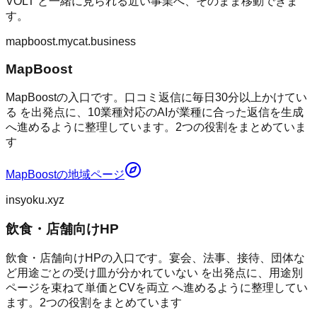
VOLT
と一緒に見られる近い事業へ、そのまま移動できま
す。
mapboost.mycat.business
MapBoost
MapBoostの入口です。口コミ返信に毎日30分以上かけてい
る を出発点に、10業種対応のAIが業種に合った返信を生成
へ進めるように整理しています。2つの役割をまとめていま
す
MapBoost
の地域ページ
insyoku.xyz
飲食・店舗向けHP
飲食・店舗向けHPの入口です。宴会、法事、接待、団体な
ど用途ごとの受け皿が分かれていない を出発点に、用途別
ページを束ねて単価とCVを両立 へ進めるように整理してい
ます。2つの役割をまとめています