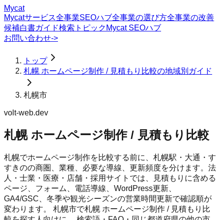
Mycat
Mycatサービス
全事業SEOハブ
全事業の選び方
全事業の改善
候補
白書
ガイド
検索トピック
Mycat SEOハブ
お問い合わせ
->
トップ
札幌 ホームページ制作 / 見積もり比較の地域別ガイド
札幌市
volt-web.dev
札幌 ホームページ制作 / 見積もり比較
札幌でホームページ制作を比較する前に、札幌駅・大通・す
すきのの商圏、業種、必要な導線、更新頻度を分けます。法
人・士業・医療・店舗・採用サイトでは、見積もりに含める
ページ、フォーム、電話導線、WordPress更新、
GA4/GSC、冬季や観光シーズンの営業時間更新で確認順が
変わります。
札幌市
で
札幌 ホームページ制作 / 見積もり比
較
を探す人向けに、 検索語・FAQ・同じ都道府県の他の市