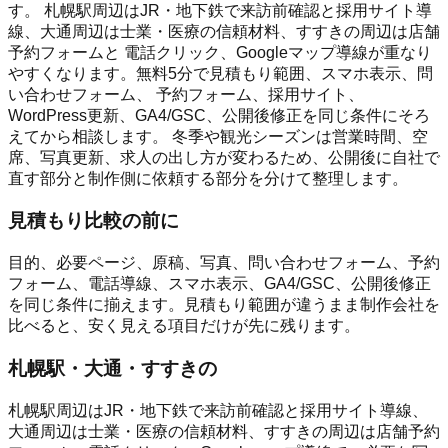
す。 札幌駅周辺はJR・地下鉄で来訪前確認と採用サイト導
線、大通周辺は士業・医療の信頼材料、すすきの周辺は店舗
予約フォームと 電話クリック、Googleマップ導線が重なり
やすくなります。無料5分で見積もり範囲、スマホ表示、問
い合わせフォーム、 予約フォーム、採用サイト、
WordPress更新、GA4/GSC、公開後修正を同じ条件にそろ
えてから相談します。 冬季や観光シーズンは営業時間、空
席、写真更新、求人の出し方が変わるため、公開後に自社で
直す部分と制作側に依頼する部分を分けて整理します。
見積もり比較の前に
目的、必要ページ、原稿、写真、問い合わせフォーム、予約
フォーム、電話導線、スマホ表示、GA4/GSC、公開後修正
を同じ条件に揃えます。見積もり範囲が違うまま制作会社を
比べると、安く見える項目だけが先に残ります。
札幌駅・大通・すすきの
札幌駅周辺はJR・地下鉄で来訪前確認と採用サイト導線、
大通周辺は士業・医療の信頼材料、すすきの周辺は店舗予約