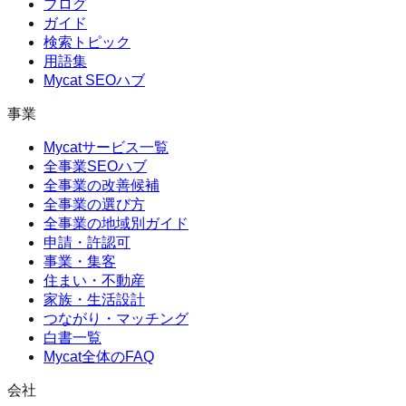
ブログ
ガイド
検索トピック
用語集
Mycat SEOハブ
事業
Mycatサービス一覧
全事業SEOハブ
全事業の改善候補
全事業の選び方
全事業の地域別ガイド
申請・許認可
事業・集客
住まい・不動産
家族・生活設計
つながり・マッチング
白書一覧
Mycat全体のFAQ
会社