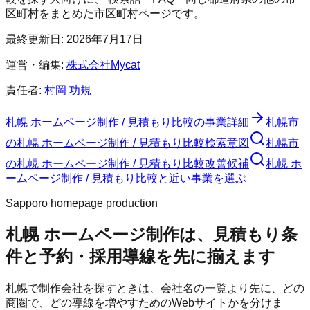
区町村をまとめた市区町村ページです。
最終更新日:
2026年7月17日
運営・編集:
株式会社Mycat
責任者:
村岡 功規
札幌 ホームページ制作 / 見積もり比較
の事業詳細
札幌市
の
札幌 ホームページ制作 / 見積もり比較
検索意図
札幌市
の
札幌 ホームページ制作 / 見積もり比較
改善候補
札幌 ホ
ームページ制作 / 見積もり比較と近い事業を選ぶ
Sapporo homepage production
札幌 ホームページ制作は、見積もり条
件と予約・採用導線を先に揃えます
札幌で制作会社を探すときは、会社名の一覧より先に、どの
商圏で、どの導線を増やすためのWebサイトかを分けま