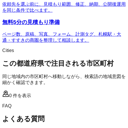
依頼先を選ぶ前に、見積もり範囲、修正、納期、公開後運用
を同じ条件で比べます。
無料5分の見積もり準備
ページ数、原稿、写真、フォーム、計測タグ、札幌駅・大
通・すすきの商圏を整理して相談します。
Cities
この都道府県で注目される市区町村
同じ地域内の市区町村へ移動しながら、検索語の地域意図を
細かく確認できます。
0
件を表示
FAQ
よくある質問