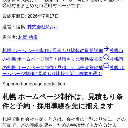
区町村をまとめた市区町村ページです。
最終更新日:
2026年7月17日
運営・編集:
株式会社Mycat
責任者:
村岡 功規
札幌 ホームページ制作 / 見積もり比較
の事業詳細
札幌市
の
札幌 ホームページ制作 / 見積もり比較
検索意図
札幌市
の
札幌 ホームページ制作 / 見積もり比較
改善候補
札幌 ホ
ームページ制作 / 見積もり比較と近い事業を選ぶ
Sapporo homepage production
札幌 ホームページ制作は、見積もり条
件と予約・採用導線を先に揃えます
札幌で制作会社を探すときは、会社名の一覧より先に、どの
商圏で、どの導線を増やすためのWebサイトかを分けま