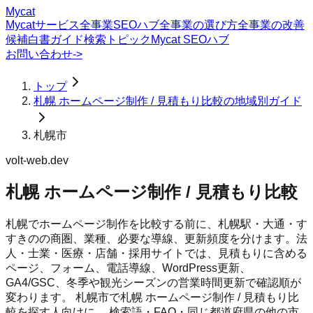
Mycat
Mycatサービス
全事業SEOハブ
全事業の選び方
全事業の改善
候補
白書
ガイド
検索トピック
Mycat SEOハブ
お問い合わせ
->
トップ
札幌 ホームページ制作 / 見積もり比較の地域別ガイド
札幌市
volt-web.dev
札幌 ホームページ制作 / 見積もり比較
札幌でホームページ制作を比較する前に、札幌駅・大通・す
すきのの商圏、業種、必要な導線、更新頻度を分けます。法
人・士業・医療・店舗・採用サイトでは、見積もりに含める
ページ、フォーム、電話導線、WordPress更新、
GA4/GSC、冬季や観光シーズンの営業時間更新で確認順が
変わります。
札幌市
で
札幌 ホームページ制作 / 見積もり比
較
を探す人向けに、 検索語・FAQ・同じ都道府県の他の市