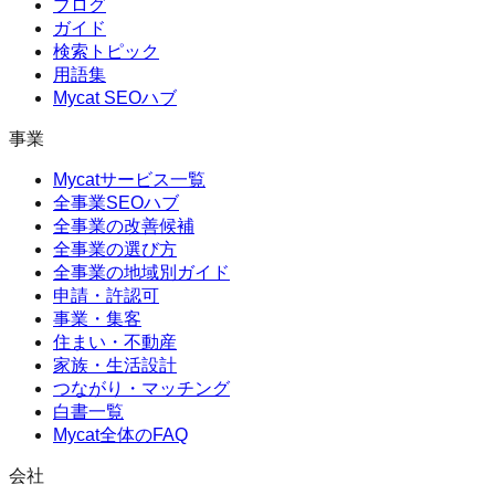
ブログ
ガイド
検索トピック
用語集
Mycat SEOハブ
事業
Mycatサービス一覧
全事業SEOハブ
全事業の改善候補
全事業の選び方
全事業の地域別ガイド
申請・許認可
事業・集客
住まい・不動産
家族・生活設計
つながり・マッチング
白書一覧
Mycat全体のFAQ
会社