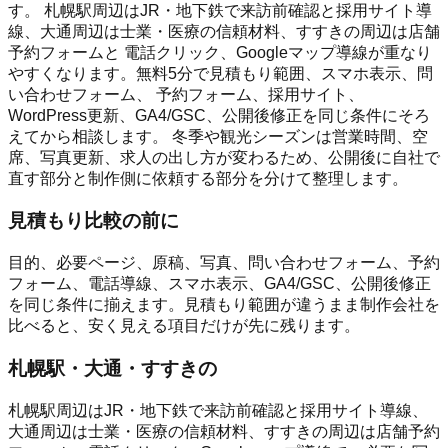
す。 札幌駅周辺はJR・地下鉄で来訪前確認と採用サイト導
線、大通周辺は士業・医療の信頼材料、すすきの周辺は店舗
予約フォームと 電話クリック、Googleマップ導線が重なり
やすくなります。無料5分で見積もり範囲、スマホ表示、問
い合わせフォーム、 予約フォーム、採用サイト、
WordPress更新、GA4/GSC、公開後修正を同じ条件にそろ
えてから相談します。 冬季や観光シーズンは営業時間、空
席、写真更新、求人の出し方が変わるため、公開後に自社で
直す部分と制作側に依頼する部分を分けて整理します。
見積もり比較の前に
目的、必要ページ、原稿、写真、問い合わせフォーム、予約
フォーム、電話導線、スマホ表示、GA4/GSC、公開後修正
を同じ条件に揃えます。見積もり範囲が違うまま制作会社を
比べると、安く見える項目だけが先に残ります。
札幌駅・大通・すすきの
札幌駅周辺はJR・地下鉄で来訪前確認と採用サイト導線、
大通周辺は士業・医療の信頼材料、すすきの周辺は店舗予約