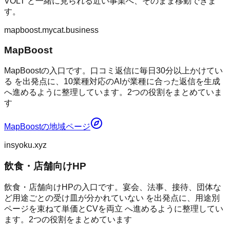
VOLT
と一緒に見られる近い事業へ、そのまま移動できま
す。
mapboost.mycat.business
MapBoost
MapBoostの入口です。口コミ返信に毎日30分以上かけてい
る を出発点に、10業種対応のAIが業種に合った返信を生成
へ進めるように整理しています。2つの役割をまとめていま
す
MapBoost
の地域ページ
insyoku.xyz
飲食・店舗向けHP
飲食・店舗向けHPの入口です。宴会、法事、接待、団体な
ど用途ごとの受け皿が分かれていない を出発点に、用途別
ページを束ねて単価とCVを両立 へ進めるように整理してい
ます。2つの役割をまとめています