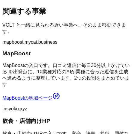
関連する事業
VOLT
と一緒に見られる近い事業へ、そのまま移動できま
す。
mapboost.mycat.business
MapBoost
MapBoostの入口です。口コミ返信に毎日30分以上かけてい
る を出発点に、10業種対応のAIが業種に合った返信を生成
へ進めるように整理しています。2つの役割をまとめていま
す
MapBoost
の地域ページ
insyoku.xyz
飲食・店舗向けHP
飲食・店舗向けHPの入口です。宴会、法事、接待、団体な