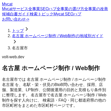
Mycat
Mycatサービス
全事業SEOハブ
全事業の選び方
全事業の改善
候補
白書
ガイド
検索トピック
Mycat SEOハブ
お問い合わせ
->
トップ
名古屋 ホームページ制作 / Web制作の地域別ガイド
名古屋市
volt-web.dev
名古屋 ホームページ制作 / Web制作
名古屋市では 名古屋 ホームページ制作 / ホームページ制作
名古屋 を、名駅・栄・伏見のBtoB問い合わせ、採用、店
舗、製造業、LP制作、公開後運用の目的と見積もり条件別
に整理します。
名古屋市
で
名古屋 ホームページ制作 / Web
制作
を探す人向けに、 検索語・FAQ・同じ都道府県の他の
市区町村をまとめた市区町村ページです。