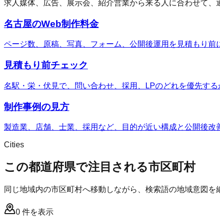
求人媒体、広告、展示会、紹介営業から来る人に合わせて、
名古屋のWeb制作料金
ページ数、原稿、写真、フォーム、公開後運用を見積もり前
見積もり前チェック
名駅・栄・伏見で、問い合わせ、採用、LPのどれを優先する
制作事例の見方
製造業、店舗、士業、採用など、目的が近い構成と公開後改
Cities
この都道府県で注目される市区町村
同じ地域内の市区町村へ移動しながら、検索語の地域意図を
0
件を表示