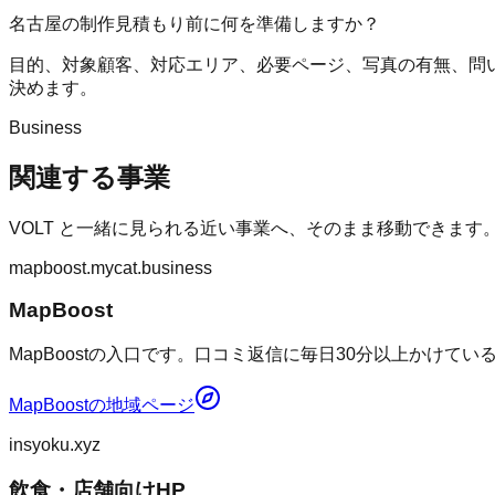
名古屋の制作見積もり前に何を準備しますか？
目的、対象顧客、対応エリア、必要ページ、写真の有無、問
決めます。
Business
関連する事業
VOLT
と一緒に見られる近い事業へ、そのまま移動できます
mapboost.mycat.business
MapBoost
MapBoostの入口です。口コミ返信に毎日30分以上かけて
MapBoost
の地域ページ
insyoku.xyz
飲食・店舗向けHP