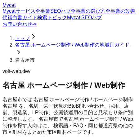
Mycat
Mycatサービス
全事業SEOハブ
全事業の選び方
全事業の改善
候補
白書
ガイド
検索トピック
Mycat SEOハブ
お問い合わせ
->
トップ
名古屋 ホームページ制作 / Web制作の地域別ガイド
名古屋市
volt-web.dev
名古屋 ホームページ制作 / Web制作
名古屋市では 名古屋 ホームページ制作 / ホームページ制作
名古屋 を、名駅・栄・伏見のBtoB問い合わせ、採用、店
舗、製造業、LP制作、公開後運用の目的と見積もり条件別
に整理します。
名古屋市
で
名古屋 ホームページ制作 / Web
制作
を探す人向けに、 検索語・FAQ・同じ都道府県の他の
市区町村をまとめた市区町村ページです。