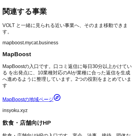
関連する事業
VOLT
と一緒に見られる近い事業へ、そのまま移動できま
す。
mapboost.mycat.business
MapBoost
MapBoostの入口です。口コミ返信に毎日30分以上かけてい
る を出発点に、10業種対応のAIが業種に合った返信を生成
へ進めるように整理しています。2つの役割をまとめていま
す
MapBoost
の地域ページ
insyoku.xyz
飲食・店舗向けHP
飲食・店舗向けHPの入口です。宴会、法事、接待、団体な