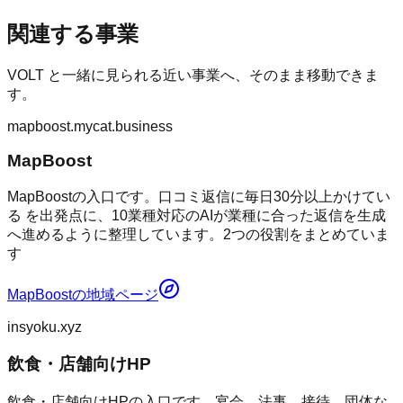
関連する事業
VOLT
と一緒に見られる近い事業へ、そのまま移動できま
す。
mapboost.mycat.business
MapBoost
MapBoostの入口です。口コミ返信に毎日30分以上かけてい
る を出発点に、10業種対応のAIが業種に合った返信を生成
へ進めるように整理しています。2つの役割をまとめていま
す
MapBoost
の地域ページ
insyoku.xyz
飲食・店舗向けHP
飲食・店舗向けHPの入口です。宴会、法事、接待、団体な