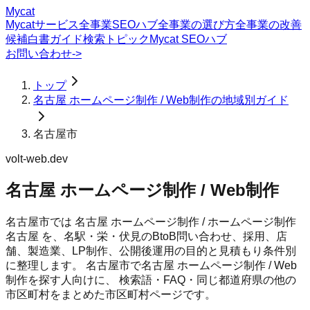
Mycat
Mycatサービス
全事業SEOハブ
全事業の選び方
全事業の改善
候補
白書
ガイド
検索トピック
Mycat SEOハブ
お問い合わせ
->
トップ
名古屋 ホームページ制作 / Web制作の地域別ガイド
名古屋市
volt-web.dev
名古屋 ホームページ制作 / Web制作
名古屋市では 名古屋 ホームページ制作 / ホームページ制作
名古屋 を、名駅・栄・伏見のBtoB問い合わせ、採用、店
舗、製造業、LP制作、公開後運用の目的と見積もり条件別
に整理します。
名古屋市
で
名古屋 ホームページ制作 / Web
制作
を探す人向けに、 検索語・FAQ・同じ都道府県の他の
市区町村をまとめた市区町村ページです。