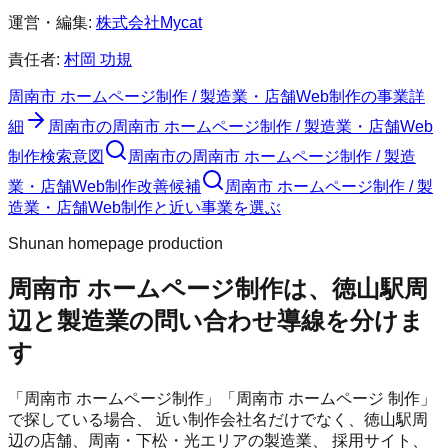
運営・編集:
株式会社Mycat
責任者:
村岡 功規
周南市 ホームページ制作 / 製造業・店舗Web制作
の事業詳
細
周南市
の
周南市 ホームページ制作 / 製造業・店舗Web
制作
検索意図
周南市
の
周南市 ホームページ制作 / 製造
業・店舗Web制作
改善候補
周南市 ホームページ制作 / 製
造業・店舗Web制作と近い事業を選ぶ
Shunan homepage production
周南市 ホームページ制作は、徳山駅周
辺と製造業の問い合わせ導線を分けま
す
「周南市 ホームページ制作」「周南市 ホームページ 制作」
で探している場合、 近い制作会社名だけでなく、徳山駅周
辺の店舗、周南・下松・光エリアの製造業、 採用サイト、