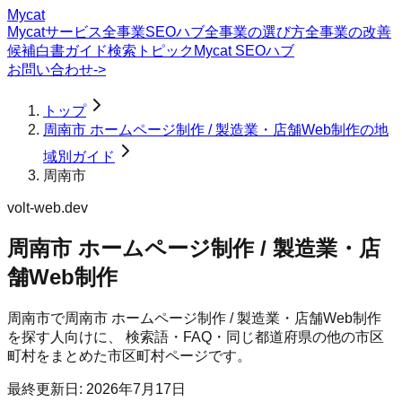
Mycat
Mycatサービス
全事業SEOハブ
全事業の選び方
全事業の改善
候補
白書
ガイド
検索トピック
Mycat SEOハブ
お問い合わせ
->
トップ
周南市 ホームページ制作 / 製造業・店舗Web制作の地
域別ガイド
周南市
volt-web.dev
周南市 ホームページ制作 / 製造業・店
舗Web制作
周南市
で
周南市 ホームページ制作 / 製造業・店舗Web制作
を探す人向けに、 検索語・FAQ・同じ都道府県の他の市区
町村をまとめた市区町村ページです。
最終更新日:
2026年7月17日