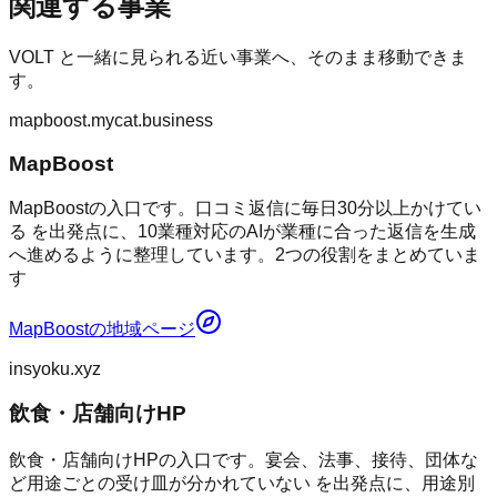
関連する事業
VOLT
と一緒に見られる近い事業へ、そのまま移動できま
す。
mapboost.mycat.business
MapBoost
MapBoostの入口です。口コミ返信に毎日30分以上かけてい
る を出発点に、10業種対応のAIが業種に合った返信を生成
へ進めるように整理しています。2つの役割をまとめていま
す
MapBoost
の地域ページ
insyoku.xyz
飲食・店舗向けHP
飲食・店舗向けHPの入口です。宴会、法事、接待、団体な
ど用途ごとの受け皿が分かれていない を出発点に、用途別