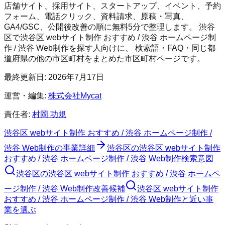
店舗サイト、採用サイト、スタートアップ、イベント、予約
フォーム、電話クリック、資料請求、原稿・写真、
GA4/GSC、公開後改善の順に無料5分で整理します。
渋谷
区
で
渋谷区 webサイト制作 おすすめ / 渋谷 ホームページ制
作 / 渋谷 Web制作
を探す人向けに、 検索語・FAQ・同じ都
道府県の他の市区町村をまとめた市区町村ページです。
最終更新日:
2026年7月17日
運営・編集:
株式会社Mycat
責任者:
村岡 功規
渋谷区 webサイト制作 おすすめ / 渋谷 ホームページ制作 /
渋谷 Web制作
の事業詳細
渋谷区
の
渋谷区 webサイト制作
おすすめ / 渋谷 ホームページ制作 / 渋谷 Web制作
検索意図
渋谷区
の
渋谷区 webサイト制作 おすすめ / 渋谷 ホームペ
ージ制作 / 渋谷 Web制作
改善候補
渋谷区 webサイト制作
おすすめ / 渋谷 ホームページ制作 / 渋谷 Web制作と近い事
業を選ぶ