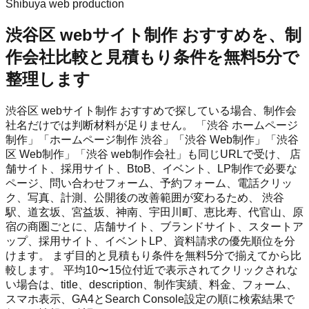
Shibuya web production
渋谷区 webサイト制作 おすすめを、制
作会社比較と見積もり条件を無料5分で
整理します
渋谷区 webサイト制作 おすすめで探している場合、制作会
社名だけでは判断材料が足りません。 「渋谷 ホームページ
制作」「ホームページ制作 渋谷」「渋谷 Web制作」「渋谷
区 Web制作」「渋谷 web制作会社」も同じURLで受け、 店
舗サイト、採用サイト、BtoB、イベント、LP制作で必要な
ページ、問い合わせフォーム、予約フォーム、電話クリッ
ク、写真、計測、公開後の改善範囲が変わるため、 渋谷
駅、道玄坂、宮益坂、神南、宇田川町、恵比寿、代官山、原
宿の商圏ごとに、店舗サイト、ブランドサイト、スタートア
ップ、採用サイト、イベントLP、資料請求の優先順位を分
けます。 まず目的と見積もり条件を無料5分で揃えてから比
較します。 平均10〜15位付近で表示されてクリックされな
い場合は、title、description、制作実績、料金、フォーム、
スマホ表示、GA4とSearch Console設定の順に検索結果で