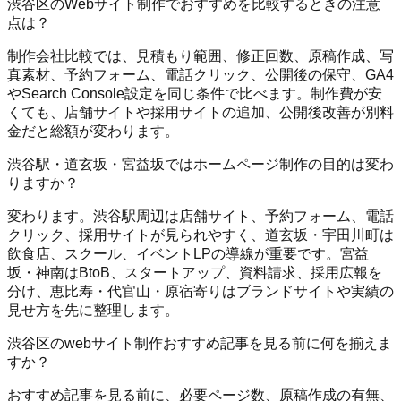
渋谷区のWebサイト制作でおすすめを比較するときの注意
点は？
制作会社比較では、見積もり範囲、修正回数、原稿作成、写
真素材、予約フォーム、電話クリック、公開後の保守、GA4
やSearch Console設定を同じ条件で比べます。制作費が安
くても、店舗サイトや採用サイトの追加、公開後改善が別料
金だと総額が変わります。
渋谷駅・道玄坂・宮益坂ではホームページ制作の目的は変わ
りますか？
変わります。渋谷駅周辺は店舗サイト、予約フォーム、電話
クリック、採用サイトが見られやすく、道玄坂・宇田川町は
飲食店、スクール、イベントLPの導線が重要です。宮益
坂・神南はBtoB、スタートアップ、資料請求、採用広報を
分け、恵比寿・代官山・原宿寄りはブランドサイトや実績の
見せ方を先に整理します。
渋谷区のwebサイト制作おすすめ記事を見る前に何を揃えま
すか？
おすすめ記事を見る前に、必要ページ数、原稿作成の有無、