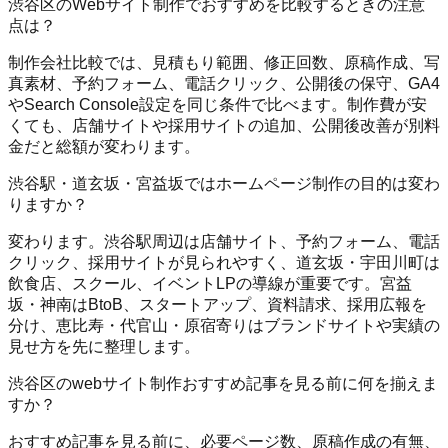
渋谷区のWebサイト制作でおすすめを比較するときの注意
点は？
制作会社比較では、見積もり範囲、修正回数、原稿作成、写
真素材、予約フォーム、電話クリック、公開後の保守、GA4
やSearch Console設定を同じ条件で比べます。制作費が安
くても、店舗サイトや採用サイトの追加、公開後改善が別料
金だと総額が変わります。
渋谷駅・道玄坂・宮益坂ではホームページ制作の目的は変わ
りますか？
変わります。渋谷駅周辺は店舗サイト、予約フォーム、電話
クリック、採用サイトが見られやすく、道玄坂・宇田川町は
飲食店、スクール、イベントLPの導線が重要です。宮益
坂・神南はBtoB、スタートアップ、資料請求、採用広報を
分け、恵比寿・代官山・原宿寄りはブランドサイトや実績の
見せ方を先に整理します。
渋谷区のwebサイト制作おすすめ記事を見る前に何を揃えま
すか？
おすすめ記事を見る前に、必要ページ数、原稿作成の有無、