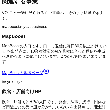
関連する事業
VOLT
と一緒に見られる近い事業へ、そのまま移動できま
す。
mapboost.mycat.business
MapBoost
MapBoostの入口です。口コミ返信に毎日30分以上かけてい
る を出発点に、10業種対応のAIが業種に合った返信を生成
へ進めるように整理しています。2つの役割をまとめていま
す
MapBoost
の地域ページ
insyoku.xyz
飲食・店舗向けHP
飲食・店舗向けHPの入口です。宴会、法事、接待、団体な
ど用途ごとの受け皿が分かれていない を出発点に、用途別