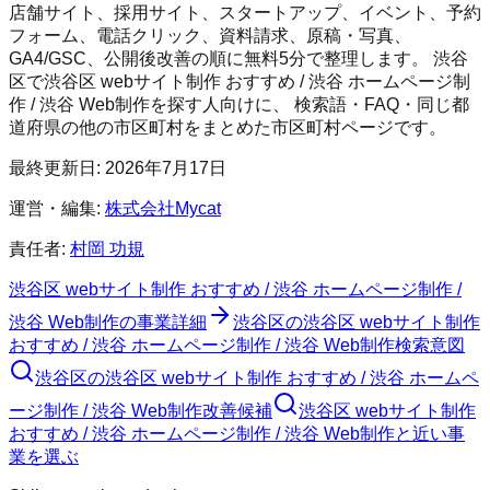
店舗サイト、採用サイト、スタートアップ、イベント、予約
フォーム、電話クリック、資料請求、原稿・写真、
GA4/GSC、公開後改善の順に無料5分で整理します。
渋谷
区
で
渋谷区 webサイト制作 おすすめ / 渋谷 ホームページ制
作 / 渋谷 Web制作
を探す人向けに、 検索語・FAQ・同じ都
道府県の他の市区町村をまとめた市区町村ページです。
最終更新日:
2026年7月17日
運営・編集:
株式会社Mycat
責任者:
村岡 功規
渋谷区 webサイト制作 おすすめ / 渋谷 ホームページ制作 /
渋谷 Web制作
の事業詳細
渋谷区
の
渋谷区 webサイト制作
おすすめ / 渋谷 ホームページ制作 / 渋谷 Web制作
検索意図
渋谷区
の
渋谷区 webサイト制作 おすすめ / 渋谷 ホームペ
ージ制作 / 渋谷 Web制作
改善候補
渋谷区 webサイト制作
おすすめ / 渋谷 ホームページ制作 / 渋谷 Web制作と近い事
業を選ぶ