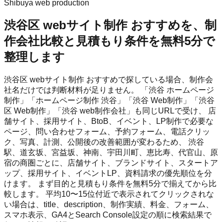
Shibuya web production
渋谷区 webサイト制作 おすすめを、制
作会社比較と見積もり条件を無料5分で
整理します
渋谷区 webサイト制作 おすすめで探している場合、制作会
社名だけでは判断材料が足りません。 「渋谷 ホームページ
制作」「ホームページ制作 渋谷」「渋谷 Web制作」「渋谷
区 Web制作」「渋谷 web制作会社」も同じURLで受け、 店
舗サイト、採用サイト、BtoB、イベント、LP制作で必要な
ページ、問い合わせフォーム、予約フォーム、電話クリッ
ク、写真、計測、公開後の改善範囲が変わるため、 渋谷
駅、道玄坂、宮益坂、神南、宇田川町、恵比寿、代官山、原
宿の商圏ごとに、店舗サイト、ブランドサイト、スタートア
ップ、採用サイト、イベントLP、資料請求の優先順位を分
けます。 まず目的と見積もり条件を無料5分で揃えてから比
較します。 平均10〜15位付近で表示されてクリックされな
い場合は、title、description、制作実績、料金、フォーム、
スマホ表示、GA4とSearch Console設定の順に検索結果で