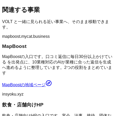
関連する事業
VOLT
と一緒に見られる近い事業へ、そのまま移動できま
す。
mapboost.mycat.business
MapBoost
MapBoostの入口です。口コミ返信に毎日30分以上かけてい
る を出発点に、10業種対応のAIが業種に合った返信を生成
へ進めるように整理しています。2つの役割をまとめていま
す
MapBoost
の地域ページ
insyoku.xyz
飲食・店舗向けHP
飲食・店舗向けHPの入口です。宴会、法事、接待、団体な