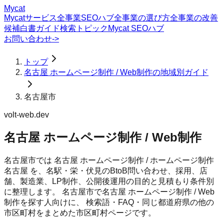
Mycat
Mycatサービス
全事業SEOハブ
全事業の選び方
全事業の改善
候補
白書
ガイド
検索トピック
Mycat SEOハブ
お問い合わせ
->
トップ
名古屋 ホームページ制作 / Web制作の地域別ガイド
名古屋市
volt-web.dev
名古屋 ホームページ制作 / Web制作
名古屋市では 名古屋 ホームページ制作 / ホームページ制作
名古屋 を、名駅・栄・伏見のBtoB問い合わせ、採用、店
舗、製造業、LP制作、公開後運用の目的と見積もり条件別
に整理します。
名古屋市
で
名古屋 ホームページ制作 / Web
制作
を探す人向けに、 検索語・FAQ・同じ都道府県の他の
市区町村をまとめた市区町村ページです。