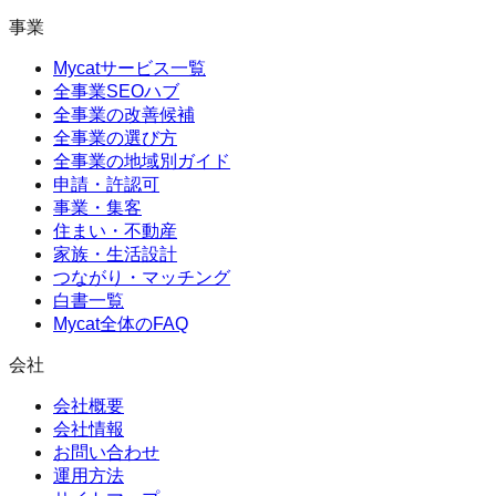
事業
Mycatサービス一覧
全事業SEOハブ
全事業の改善候補
全事業の選び方
全事業の地域別ガイド
申請・許認可
事業・集客
住まい・不動産
家族・生活設計
つながり・マッチング
白書一覧
Mycat全体のFAQ
会社
会社概要
会社情報
お問い合わせ
運用方法