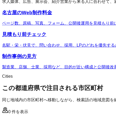
求人媒体、広告、展示会、紹介営業から来る人に合わせて、
名古屋のWeb制作料金
ページ数、原稿、写真、フォーム、公開後運用を見積もり前
見積もり前チェック
名駅・栄・伏見で、問い合わせ、採用、LPのどれを優先する
制作事例の見方
製造業、店舗、士業、採用など、目的が近い構成と公開後改
Cities
この都道府県で注目される市区町村
同じ地域内の市区町村へ移動しながら、検索語の地域意図を
0
件を表示