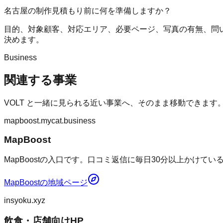
名古屋の制作見積もり前に何を準備しますか？
目的、対象顧客、対応エリア、必要ページ、写真の有無、問
決めます。
Business
関連する事業
VOLT
と一緒に見られる近い事業へ、そのまま移動できます
mapboost.mycat.business
MapBoost
MapBoostの入口です。口コミ返信に毎日30分以上かけて
MapBoost
の地域ページ
insyoku.xyz
飲食・店舗向けHP