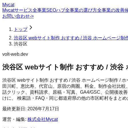
Mycat
Mycatサービス
全事業SEOハブ
全事業の選び方
全事業の改善
お問い合わせ
->
トップ
渋谷区 webサイト制作 おすすめ / 渋谷 ホームページ制作
渋谷区
volt-web.dev
渋谷区 webサイト制作 おすすめ / 渋谷 
渋谷区 webサイト制作 おすすめ / 渋谷 ホームページ制作 / ホ
田川町、恵比寿、代官山、原宿の商圏、料金、制作会社比較
話クリック、資料請求、原稿・写真、GA4/GSC、公開後改
けに、 検索語・FAQ・同じ都道府県の他の市区町村をまと
最終更新日:
2026年7月17日
運営・編集:
株式会社Mycat