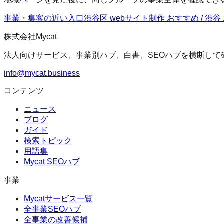
事業・集客の近い入口
渋谷区 webサイト制作 おすすめ / 渋谷
株式会社Mycat
法人向けサービス、事業別ハブ、白書、SEOハブを横断して
info@mycat.business
コンテンツ
ニュース
ブログ
ガイド
検索トピック
用語集
Mycat SEOハブ
事業
Mycatサービス一覧
全事業SEOハブ
全事業の改善候補