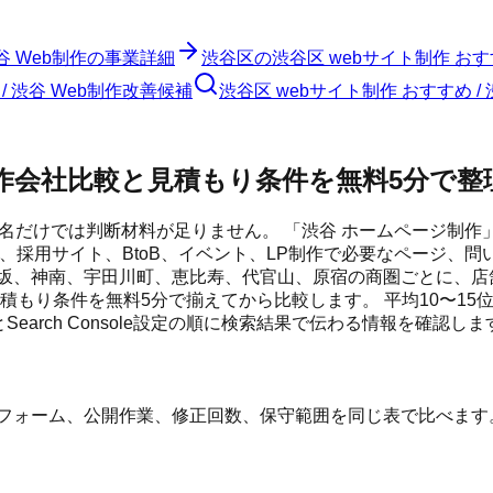
谷 Web制作
の事業詳細
渋谷区
の
渋谷区 webサイト制作 おすす
 渋谷 Web制作
改善候補
渋谷区 webサイト制作 おすすめ /
制作会社比較と見積もり条件を無料5分で整
名だけでは判断材料が足りません。 「渋谷 ホームページ制作」「
イト、採用サイト、BtoB、イベント、LP制作で必要なページ
益坂、神南、宇田川町、恵比寿、代官山、原宿の商圏ごとに、店
もり条件を無料5分で揃えてから比較します。 平均10〜15位付
とSearch Console設定の順に検索結果で伝わる情報を確認しま
、フォーム、公開作業、修正回数、保守範囲を同じ表で比べます