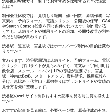
渋谷区のWebサイト制作でおすすめを比較するときの注意
点は？
制作会社比較では、見積もり範囲、修正回数、原稿作成、写
真素材、予約フォーム、電話クリック、公開後の保守、GA4
やSearch Console設定を同じ条件で比べます。制作費が安
くても、店舗サイトや採用サイトの追加、公開後改善が別料
金だと総額が変わります。
渋谷駅・道玄坂・宮益坂ではホームページ制作の目的は変わ
りますか？
変わります。渋谷駅周辺は店舗サイト、予約フォーム、電話
クリック、採用サイトが見られやすく、道玄坂・宇田川町は
飲食店、スクール、イベントLPの導線が重要です。宮益
坂・神南はBtoB、スタートアップ、資料請求、採用広報を
分け、恵比寿・代官山・原宿寄りはブランドサイトや実績の
見せ方を先に整理します。
渋谷区のwebサイト制作おすすめ記事を見る前に何を揃えま
すか？
おすすめ記事を見る前に、必要ページ数、原稿作成の有無、