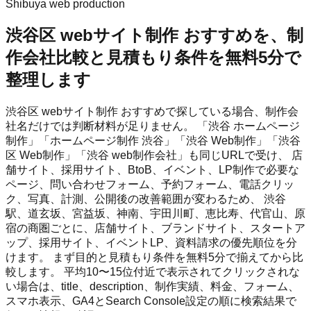
Shibuya web production
渋谷区 webサイト制作 おすすめを、制
作会社比較と見積もり条件を無料5分で
整理します
渋谷区 webサイト制作 おすすめで探している場合、制作会
社名だけでは判断材料が足りません。 「渋谷 ホームページ
制作」「ホームページ制作 渋谷」「渋谷 Web制作」「渋谷
区 Web制作」「渋谷 web制作会社」も同じURLで受け、 店
舗サイト、採用サイト、BtoB、イベント、LP制作で必要な
ページ、問い合わせフォーム、予約フォーム、電話クリッ
ク、写真、計測、公開後の改善範囲が変わるため、 渋谷
駅、道玄坂、宮益坂、神南、宇田川町、恵比寿、代官山、原
宿の商圏ごとに、店舗サイト、ブランドサイト、スタートア
ップ、採用サイト、イベントLP、資料請求の優先順位を分
けます。 まず目的と見積もり条件を無料5分で揃えてから比
較します。 平均10〜15位付近で表示されてクリックされな
い場合は、title、description、制作実績、料金、フォーム、
スマホ表示、GA4とSearch Console設定の順に検索結果で