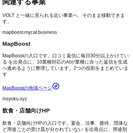
関連する事業
VOLT
と一緒に見られる近い事業へ、そのまま移動できま
す。
mapboost.mycat.business
MapBoost
MapBoostの入口です。口コミ返信に毎日30分以上かけてい
る を出発点に、10業種対応のAIが業種に合った返信を生成
へ進めるように整理しています。2つの役割をまとめていま
す
MapBoost
の地域ページ
insyoku.xyz
飲食・店舗向けHP
飲食・店舗向けHPの入口です。宴会、法事、接待、団体な
ど用途ごとの受け皿が分かれていない を出発点に、用途別