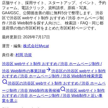
店舗サイト、採用サイト、スタートアップ、イベント、予約
フォーム、電話クリック、資料請求、原稿・写真、
GA4/GSC、公開後改善の順に無料5分で整理します。
渋谷
区
で
渋谷区 webサイト制作 おすすめ / 渋谷 ホームページ制
作 / 渋谷 Web制作
を探す人向けに、 検索語・FAQ・同じ都
道府県の他の市区町村をまとめた市区町村ページです。
最終更新日:
2026年7月17日
運営・編集:
株式会社Mycat
責任者:
村岡 功規
渋谷区 webサイト制作 おすすめ / 渋谷 ホームページ制作 /
渋谷 Web制作
の事業詳細
渋谷区
の
渋谷区 webサイト制作
おすすめ / 渋谷 ホームページ制作 / 渋谷 Web制作
検索意図
渋谷区
の
渋谷区 webサイト制作 おすすめ / 渋谷 ホームペ
ージ制作 / 渋谷 Web制作
改善候補
渋谷区 webサイト制作
おすすめ / 渋谷 ホームページ制作 / 渋谷 Web制作と近い事
業を選ぶ