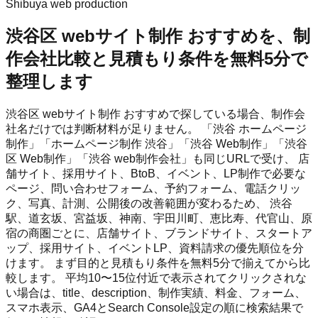
Shibuya web production
渋谷区 webサイト制作 おすすめを、制
作会社比較と見積もり条件を無料5分で
整理します
渋谷区 webサイト制作 おすすめで探している場合、制作会
社名だけでは判断材料が足りません。 「渋谷 ホームページ
制作」「ホームページ制作 渋谷」「渋谷 Web制作」「渋谷
区 Web制作」「渋谷 web制作会社」も同じURLで受け、 店
舗サイト、採用サイト、BtoB、イベント、LP制作で必要な
ページ、問い合わせフォーム、予約フォーム、電話クリッ
ク、写真、計測、公開後の改善範囲が変わるため、 渋谷
駅、道玄坂、宮益坂、神南、宇田川町、恵比寿、代官山、原
宿の商圏ごとに、店舗サイト、ブランドサイト、スタートア
ップ、採用サイト、イベントLP、資料請求の優先順位を分
けます。 まず目的と見積もり条件を無料5分で揃えてから比
較します。 平均10〜15位付近で表示されてクリックされな
い場合は、title、description、制作実績、料金、フォーム、
スマホ表示、GA4とSearch Console設定の順に検索結果で