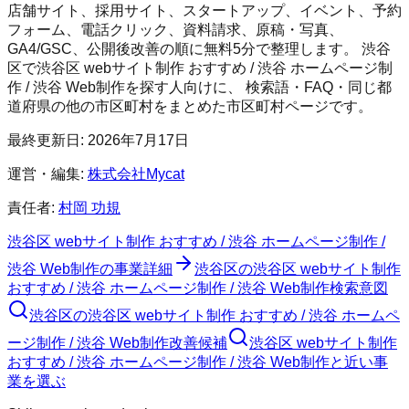
店舗サイト、採用サイト、スタートアップ、イベント、予約
フォーム、電話クリック、資料請求、原稿・写真、
GA4/GSC、公開後改善の順に無料5分で整理します。
渋谷
区
で
渋谷区 webサイト制作 おすすめ / 渋谷 ホームページ制
作 / 渋谷 Web制作
を探す人向けに、 検索語・FAQ・同じ都
道府県の他の市区町村をまとめた市区町村ページです。
最終更新日:
2026年7月17日
運営・編集:
株式会社Mycat
責任者:
村岡 功規
渋谷区 webサイト制作 おすすめ / 渋谷 ホームページ制作 /
渋谷 Web制作
の事業詳細
渋谷区
の
渋谷区 webサイト制作
おすすめ / 渋谷 ホームページ制作 / 渋谷 Web制作
検索意図
渋谷区
の
渋谷区 webサイト制作 おすすめ / 渋谷 ホームペ
ージ制作 / 渋谷 Web制作
改善候補
渋谷区 webサイト制作
おすすめ / 渋谷 ホームページ制作 / 渋谷 Web制作と近い事
業を選ぶ