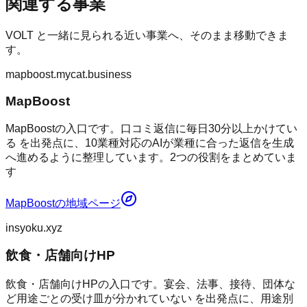
関連する事業
VOLT
と一緒に見られる近い事業へ、そのまま移動できま
す。
mapboost.mycat.business
MapBoost
MapBoostの入口です。口コミ返信に毎日30分以上かけてい
る を出発点に、10業種対応のAIが業種に合った返信を生成
へ進めるように整理しています。2つの役割をまとめていま
す
MapBoost
の地域ページ
insyoku.xyz
飲食・店舗向けHP
飲食・店舗向けHPの入口です。宴会、法事、接待、団体な
ど用途ごとの受け皿が分かれていない を出発点に、用途別