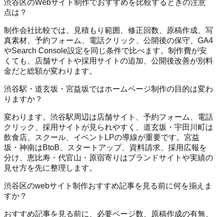
渋谷区のWebサイト制作でおすすめを比較するときの注意
点は？
制作会社比較では、見積もり範囲、修正回数、原稿作成、写
真素材、予約フォーム、電話クリック、公開後の保守、GA4
やSearch Console設定を同じ条件で比べます。制作費が安
くても、店舗サイトや採用サイトの追加、公開後改善が別料
金だと総額が変わります。
渋谷駅・道玄坂・宮益坂ではホームページ制作の目的は変わ
りますか？
変わります。渋谷駅周辺は店舗サイト、予約フォーム、電話
クリック、採用サイトが見られやすく、道玄坂・宇田川町は
飲食店、スクール、イベントLPの導線が重要です。宮益
坂・神南はBtoB、スタートアップ、資料請求、採用広報を
分け、恵比寿・代官山・原宿寄りはブランドサイトや実績の
見せ方を先に整理します。
渋谷区のwebサイト制作おすすめ記事を見る前に何を揃えま
すか？
おすすめ記事を見る前に、必要ページ数、原稿作成の有無、