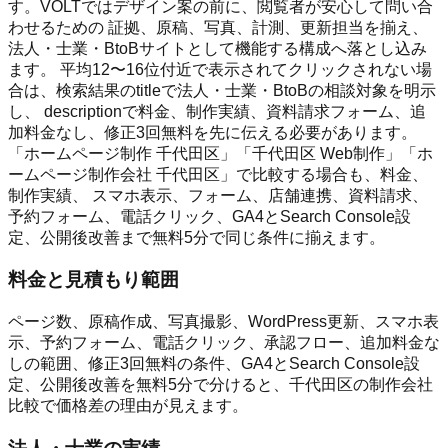
す。VOLTではデザイン案の前に、閲覧者が安心して問い合
わせるための 証拠、原稿、写真、計測、更新担当を揃え、
法人・士業・BtoBサイトとして機能する構成へ落とし込み
ます。 平均12〜16位付近で表示されてクリックされない場
合は、検索結果のtitleで法人・士業・BtoBの相談対象を明示
し、 descriptionで料金、制作実績、資料請求フォーム、追
加料金なし、修正3回無料を先に伝える必要があります。
「ホームページ制作 千代田区」「千代田区 Web制作」「ホ
ームページ制作会社 千代田区」で比較する場合も、料金、
制作実績、 スマホ表示、フォーム、店舗連携、資料請求、
予約フォーム、電話クリック、GA4とSearch Console設
定、公開後改善まで無料5分で同じ条件に揃えます。
料金と見積もり範囲
ページ数、原稿作成、写真撮影、WordPress更新、スマホ表
示、予約フォーム、電話クリック、承認フロー、追加料金な
しの範囲、修正3回無料の条件、GA4とSearch Console設
定、公開後改善を無料5分で分けると、千代田区の制作会社
比較で価格差の理由が見えます。