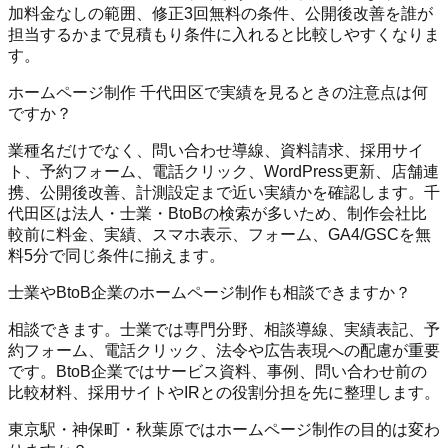
加料金なしの範囲、修正3回無料の条件、公開後改善を誰が
担当するかまで見積もり条件に入れると比較しやすくなりま
す。
ホームページ制作 千代田区で実績を見るときの注意点は何
ですか？
業種名だけでなく、問い合わせ導線、資料請求、採用サイ
ト、予約フォーム、電話クリック、WordPress更新、店舗連
携、公開後改善、計測設定まで近い実績かを確認します。千
代田区は法人・士業・BtoBの検索が多いため、制作会社比
較前に料金、実績、スマホ表示、フォーム、GA4/GSCを無
料5分で同じ条件に揃えます。
士業やBtoB企業のホームページ制作も相談できますか？
相談できます。士業では専門分野、相談導線、実績表記、予
約フォーム、電話クリック、法令や広告表現への配慮が重要
です。BtoB企業ではサービス資料、事例、問い合わせ前の
比較材料、採用サイトやIRとの役割分担を先に整理します。
東京駅・神保町・秋葉原ではホームページ制作の目的は変わ