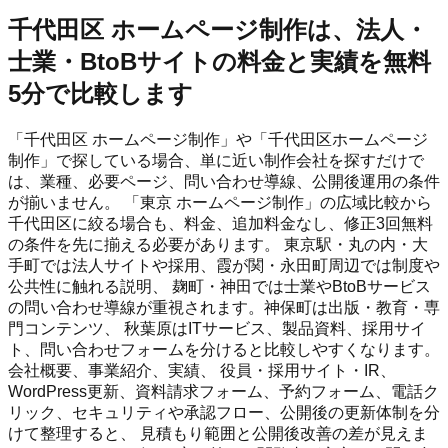
千代田区 ホームページ制作は、法人・
士業・BtoBサイトの料金と実績を無料
5分で比較します
「千代田区 ホームページ制作」や「千代田区ホームページ
制作」で探している場合、単に近い制作会社を探すだけで
は、業種、必要ページ、問い合わせ導線、公開後運用の条件
が揃いません。 「東京 ホームページ制作」の広域比較から
千代田区に絞る場合も、料金、追加料金なし、修正3回無料
の条件を先に揃える必要があります。 東京駅・丸の内・大
手町では法人サイトや採用、霞が関・永田町周辺では制度や
公共性に触れる説明、 麹町・神田では士業やBtoBサービス
の問い合わせ導線が重視されます。神保町は出版・教育・専
門コンテンツ、 秋葉原はITサービス、製品資料、採用サイ
ト、問い合わせフォームを分けると比較しやすくなります。
会社概要、事業紹介、実績、 役員・採用サイト・IR、
WordPress更新、資料請求フォーム、予約フォーム、電話ク
リック、セキュリティや承認フロー、公開後の更新体制を分
けて整理すると、 見積もり範囲と公開後改善の差が見えま