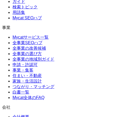
ガイド
検索トピック
用語集
Mycat SEOハブ
事業
Mycatサービス一覧
全事業SEOハブ
全事業の改善候補
全事業の選び方
全事業の地域別ガイド
申請・許認可
事業・集客
住まい・不動産
家族・生活設計
つながり・マッチング
白書一覧
Mycat全体のFAQ
会社
会社概要