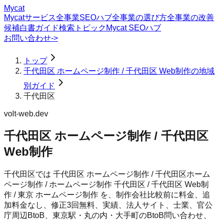
Mycat
Mycatサービス
全事業SEOハブ
全事業の選び方
全事業の改善
候補
白書
ガイド
検索トピック
Mycat SEOハブ
お問い合わせ
->
トップ
千代田区 ホームページ制作 / 千代田区 Web制作の地域
別ガイド
千代田区
volt-web.dev
千代田区 ホームページ制作 / 千代田区
Web制作
千代田区では 千代田区 ホームページ制作 / 千代田区ホーム
ページ制作 / ホームページ制作 千代田区 / 千代田区 Web制
作 / 東京 ホームページ制作 を、制作会社比較前に料金、追
加料金なし、修正3回無料、実績、法人サイト、士業、官公
庁周辺BtoB、東京駅・丸の内・大手町のBtoB問い合わせ、