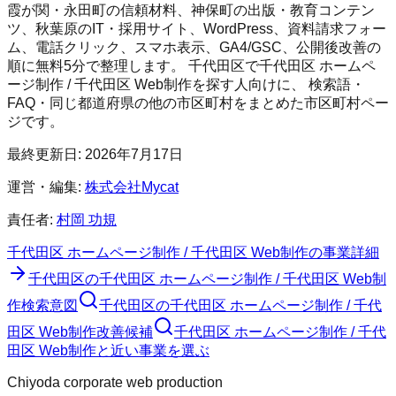
霞が関・永田町の信頼材料、神保町の出版・教育コンテン
ツ、秋葉原のIT・採用サイト、WordPress、資料請求フォー
ム、電話クリック、スマホ表示、GA4/GSC、公開後改善の
順に無料5分で整理します。
千代田区
で
千代田区 ホームペ
ージ制作 / 千代田区 Web制作
を探す人向けに、 検索語・
FAQ・同じ都道府県の他の市区町村をまとめた市区町村ペー
ジです。
最終更新日:
2026年7月17日
運営・編集:
株式会社Mycat
責任者:
村岡 功規
千代田区 ホームページ制作 / 千代田区 Web制作
の事業詳細
千代田区
の
千代田区 ホームページ制作 / 千代田区 Web制
作
検索意図
千代田区
の
千代田区 ホームページ制作 / 千代
田区 Web制作
改善候補
千代田区 ホームページ制作 / 千代
田区 Web制作と近い事業を選ぶ
Chiyoda corporate web production