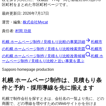
区町村をまとめた市区町村ページです。
最終更新日:
2026年7月17日
運営・編集:
株式会社Mycat
責任者:
村岡 功規
札幌 ホームページ制作 / 見積もり比較
の事業詳細
札幌市
の
札幌 ホームページ制作 / 見積もり比較
検索意図
札幌市
の
札幌 ホームページ制作 / 見積もり比較
改善候補
札幌 ホ
ームページ制作 / 見積もり比較と近い事業を選ぶ
Sapporo homepage production
札幌 ホームページ制作は、見積もり条
件と予約・採用導線を先に揃えます
札幌で制作会社を探すときは、会社名の一覧より先に、どの
商圏で、どの導線を増やすためのWebサイトかを分けま