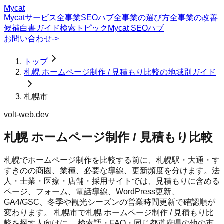
Mycat
Mycatサービス
全事業SEOハブ
全事業の選び方
全事業の改善
候補
白書
ガイド
検索トピック
Mycat SEOハブ
お問い合わせ
->
トップ
札幌 ホームページ制作 / 見積もり比較の地域別ガイド
札幌市
volt-web.dev
札幌 ホームページ制作 / 見積もり比較
札幌でホームページ制作を比較する前に、札幌駅・大通・す
すきのの商圏、業種、必要な導線、更新頻度を分けます。法
人・士業・医療・店舗・採用サイトでは、見積もりに含める
ページ、フォーム、電話導線、WordPress更新、
GA4/GSC、冬季や観光シーズンの営業時間更新で確認順が
変わります。
札幌市
で
札幌 ホームページ制作 / 見積もり比
較
を探す人向けに、 検索語・FAQ・同じ都道府県の他の市