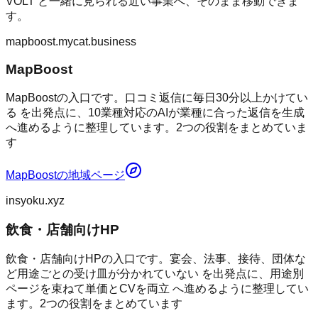
VOLT
と一緒に見られる近い事業へ、そのまま移動できま
す。
mapboost.mycat.business
MapBoost
MapBoostの入口です。口コミ返信に毎日30分以上かけてい
る を出発点に、10業種対応のAIが業種に合った返信を生成
へ進めるように整理しています。2つの役割をまとめていま
す
MapBoost
の地域ページ
insyoku.xyz
飲食・店舗向けHP
飲食・店舗向けHPの入口です。宴会、法事、接待、団体な
ど用途ごとの受け皿が分かれていない を出発点に、用途別
ページを束ねて単価とCVを両立 へ進めるように整理してい
ます。2つの役割をまとめています