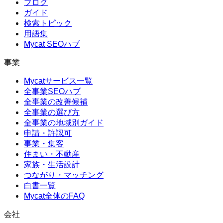
ブログ
ガイド
検索トピック
用語集
Mycat SEOハブ
事業
Mycatサービス一覧
全事業SEOハブ
全事業の改善候補
全事業の選び方
全事業の地域別ガイド
申請・許認可
事業・集客
住まい・不動産
家族・生活設計
つながり・マッチング
白書一覧
Mycat全体のFAQ
会社