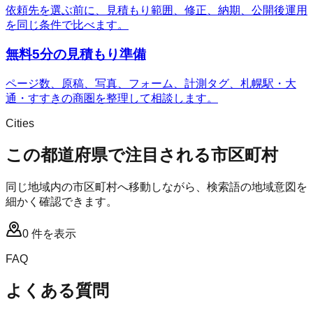
依頼先を選ぶ前に、見積もり範囲、修正、納期、公開後運用
を同じ条件で比べます。
無料5分の見積もり準備
ページ数、原稿、写真、フォーム、計測タグ、札幌駅・大
通・すすきの商圏を整理して相談します。
Cities
この都道府県で注目される市区町村
同じ地域内の市区町村へ移動しながら、検索語の地域意図を
細かく確認できます。
0
件を表示
FAQ
よくある質問