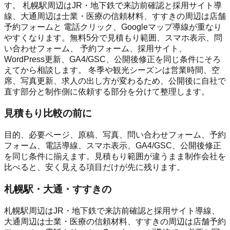
す。 札幌駅周辺はJR・地下鉄で来訪前確認と採用サイト導
線、大通周辺は士業・医療の信頼材料、すすきの周辺は店舗
予約フォームと 電話クリック、Googleマップ導線が重なり
やすくなります。無料5分で見積もり範囲、スマホ表示、問
い合わせフォーム、 予約フォーム、採用サイト、
WordPress更新、GA4/GSC、公開後修正を同じ条件にそろ
えてから相談します。 冬季や観光シーズンは営業時間、空
席、写真更新、求人の出し方が変わるため、公開後に自社で
直す部分と制作側に依頼する部分を分けて整理します。
見積もり比較の前に
目的、必要ページ、原稿、写真、問い合わせフォーム、予約
フォーム、電話導線、スマホ表示、GA4/GSC、公開後修正
を同じ条件に揃えます。見積もり範囲が違うまま制作会社を
比べると、安く見える項目だけが先に残ります。
札幌駅・大通・すすきの
札幌駅周辺はJR・地下鉄で来訪前確認と採用サイト導線、
大通周辺は士業・医療の信頼材料、すすきの周辺は店舗予約