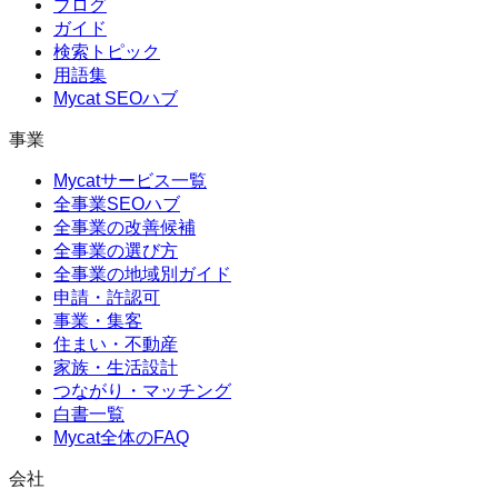
ブログ
ガイド
検索トピック
用語集
Mycat SEOハブ
事業
Mycatサービス一覧
全事業SEOハブ
全事業の改善候補
全事業の選び方
全事業の地域別ガイド
申請・許認可
事業・集客
住まい・不動産
家族・生活設計
つながり・マッチング
白書一覧
Mycat全体のFAQ
会社