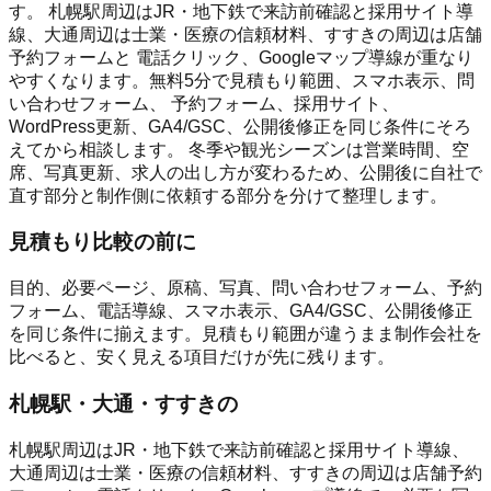
す。 札幌駅周辺はJR・地下鉄で来訪前確認と採用サイト導
線、大通周辺は士業・医療の信頼材料、すすきの周辺は店舗
予約フォームと 電話クリック、Googleマップ導線が重なり
やすくなります。無料5分で見積もり範囲、スマホ表示、問
い合わせフォーム、 予約フォーム、採用サイト、
WordPress更新、GA4/GSC、公開後修正を同じ条件にそろ
えてから相談します。 冬季や観光シーズンは営業時間、空
席、写真更新、求人の出し方が変わるため、公開後に自社で
直す部分と制作側に依頼する部分を分けて整理します。
見積もり比較の前に
目的、必要ページ、原稿、写真、問い合わせフォーム、予約
フォーム、電話導線、スマホ表示、GA4/GSC、公開後修正
を同じ条件に揃えます。見積もり範囲が違うまま制作会社を
比べると、安く見える項目だけが先に残ります。
札幌駅・大通・すすきの
札幌駅周辺はJR・地下鉄で来訪前確認と採用サイト導線、
大通周辺は士業・医療の信頼材料、すすきの周辺は店舗予約