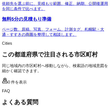
依頼先を選ぶ前に、見積もり範囲、修正、納期、公開後運用
を同じ条件で比べます。
無料5分の見積もり準備
ページ数、原稿、写真、フォーム、計測タグ、札幌駅・大
通・すすきの商圏を整理して相談します。
Cities
この都道府県で注目される市区町村
同じ地域内の市区町村へ移動しながら、検索語の地域意図を
細かく確認できます。
0
件を表示
FAQ
よくある質問