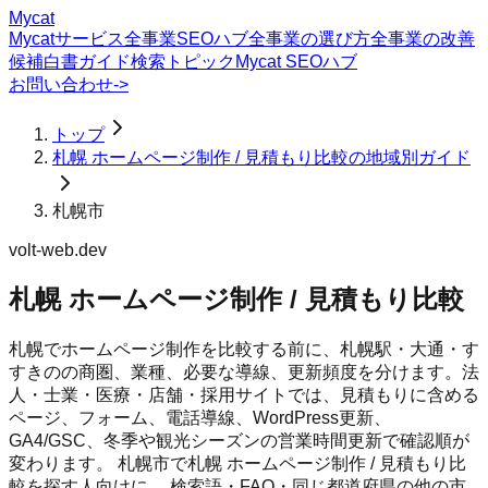
Mycat
Mycatサービス
全事業SEOハブ
全事業の選び方
全事業の改善
候補
白書
ガイド
検索トピック
Mycat SEOハブ
お問い合わせ
->
トップ
札幌 ホームページ制作 / 見積もり比較の地域別ガイド
札幌市
volt-web.dev
札幌 ホームページ制作 / 見積もり比較
札幌でホームページ制作を比較する前に、札幌駅・大通・す
すきのの商圏、業種、必要な導線、更新頻度を分けます。法
人・士業・医療・店舗・採用サイトでは、見積もりに含める
ページ、フォーム、電話導線、WordPress更新、
GA4/GSC、冬季や観光シーズンの営業時間更新で確認順が
変わります。
札幌市
で
札幌 ホームページ制作 / 見積もり比
較
を探す人向けに、 検索語・FAQ・同じ都道府県の他の市