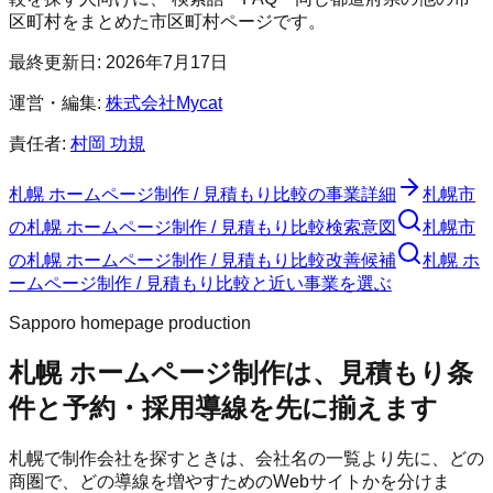
区町村をまとめた市区町村ページです。
最終更新日:
2026年7月17日
運営・編集:
株式会社Mycat
責任者:
村岡 功規
札幌 ホームページ制作 / 見積もり比較
の事業詳細
札幌市
の
札幌 ホームページ制作 / 見積もり比較
検索意図
札幌市
の
札幌 ホームページ制作 / 見積もり比較
改善候補
札幌 ホ
ームページ制作 / 見積もり比較と近い事業を選ぶ
Sapporo homepage production
札幌 ホームページ制作は、見積もり条
件と予約・採用導線を先に揃えます
札幌で制作会社を探すときは、会社名の一覧より先に、どの
商圏で、どの導線を増やすためのWebサイトかを分けま