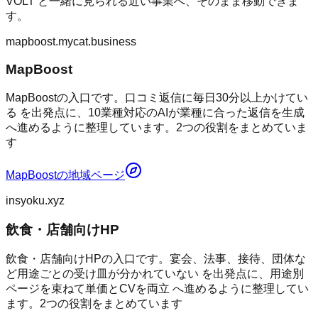
VOLT
と一緒に見られる近い事業へ、そのまま移動できま
す。
mapboost.mycat.business
MapBoost
MapBoostの入口です。口コミ返信に毎日30分以上かけてい
る を出発点に、10業種対応のAIが業種に合った返信を生成
へ進めるように整理しています。2つの役割をまとめていま
す
MapBoost
の地域ページ
insyoku.xyz
飲食・店舗向けHP
飲食・店舗向けHPの入口です。宴会、法事、接待、団体な
ど用途ごとの受け皿が分かれていない を出発点に、用途別
ページを束ねて単価とCVを両立 へ進めるように整理してい
ます。2つの役割をまとめています