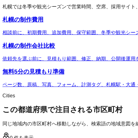
札幌では冬季や観光シーズンで営業時間、空席、採用サイト、
札幌の制作費用
相談前に、初期費用、追加費用、保守範囲、冬季や観光シー
札幌の制作会社比較
依頼先を選ぶ前に、見積もり範囲、修正、納期、公開後運用
無料5分の見積もり準備
ページ数、原稿、写真、フォーム、計測タグ、札幌駅・大通
Cities
この都道府県で注目される市区町村
同じ地域内の市区町村へ移動しながら、検索語の地域意図を
0
件を表示