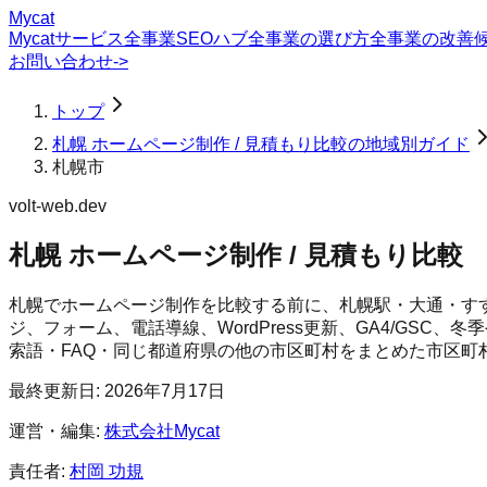
Mycat
Mycatサービス
全事業SEOハブ
全事業の選び方
全事業の改善
お問い合わせ
->
トップ
札幌 ホームページ制作 / 見積もり比較の地域別ガイド
札幌市
volt-web.dev
札幌 ホームページ制作 / 見積もり比較
札幌でホームページ制作を比較する前に、札幌駅・大通・す
ジ、フォーム、電話導線、WordPress更新、GA4/GS
索語・FAQ・同じ都道府県の他の市区町村をまとめた市区町
最終更新日:
2026年7月17日
運営・編集:
株式会社Mycat
責任者:
村岡 功規