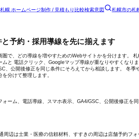
札幌 ホームページ制作 / 見積もり比較
検索意図
札幌市
の
札
件と予約・採用導線を先に揃えます
圏で、どの導線を増やすためのWebサイトかを分けます。 札
ムと 電話クリック、Googleマップ導線が重なりやすくなり
A4/GSC、公開後修正を同じ条件にそろえてから相談します。
分を分けて整理します。
ォーム、電話導線、スマホ表示、GA4/GSC、公開後修正を
通周辺は士業・医療の信頼材料、すすきの周辺は店舗予約フォー