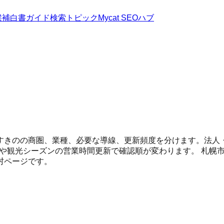
候補
白書
ガイド
検索トピック
Mycat SEOハブ
すきのの商圏、業種、必要な導線、更新頻度を分けます。法人
C、冬季や観光シーズンの営業時間更新で確認順が変わります。
札幌
村ページです。