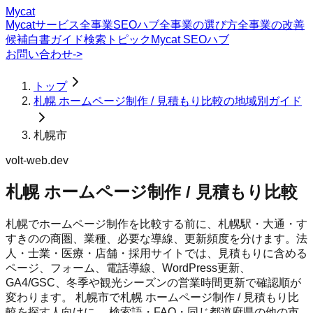
Mycat
Mycatサービス
全事業SEOハブ
全事業の選び方
全事業の改善
候補
白書
ガイド
検索トピック
Mycat SEOハブ
お問い合わせ
->
トップ
札幌 ホームページ制作 / 見積もり比較の地域別ガイド
札幌市
volt-web.dev
札幌 ホームページ制作 / 見積もり比較
札幌でホームページ制作を比較する前に、札幌駅・大通・す
すきのの商圏、業種、必要な導線、更新頻度を分けます。法
人・士業・医療・店舗・採用サイトでは、見積もりに含める
ページ、フォーム、電話導線、WordPress更新、
GA4/GSC、冬季や観光シーズンの営業時間更新で確認順が
変わります。
札幌市
で
札幌 ホームページ制作 / 見積もり比
較
を探す人向けに、 検索語・FAQ・同じ都道府県の他の市