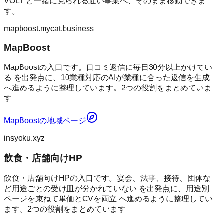
VOLT
と一緒に見られる近い事業へ、そのまま移動できま
す。
mapboost.mycat.business
MapBoost
MapBoostの入口です。口コミ返信に毎日30分以上かけてい
る を出発点に、10業種対応のAIが業種に合った返信を生成
へ進めるように整理しています。2つの役割をまとめていま
す
MapBoost
の地域ページ
insyoku.xyz
飲食・店舗向けHP
飲食・店舗向けHPの入口です。宴会、法事、接待、団体な
ど用途ごとの受け皿が分かれていない を出発点に、用途別
ページを束ねて単価とCVを両立 へ進めるように整理してい
ます。2つの役割をまとめています