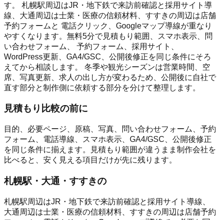
す。 札幌駅周辺はJR・地下鉄で来訪前確認と採用サイト導
線、大通周辺は士業・医療の信頼材料、すすきの周辺は店舗
予約フォームと 電話クリック、Googleマップ導線が重なり
やすくなります。無料5分で見積もり範囲、スマホ表示、問
い合わせフォーム、 予約フォーム、採用サイト、
WordPress更新、GA4/GSC、公開後修正を同じ条件にそろ
えてから相談します。 冬季や観光シーズンは営業時間、空
席、写真更新、求人の出し方が変わるため、公開後に自社で
直す部分と制作側に依頼する部分を分けて整理します。
見積もり比較の前に
目的、必要ページ、原稿、写真、問い合わせフォーム、予約
フォーム、電話導線、スマホ表示、GA4/GSC、公開後修正
を同じ条件に揃えます。見積もり範囲が違うまま制作会社を
比べると、安く見える項目だけが先に残ります。
札幌駅・大通・すすきの
札幌駅周辺はJR・地下鉄で来訪前確認と採用サイト導線、
大通周辺は士業・医療の信頼材料、すすきの周辺は店舗予約