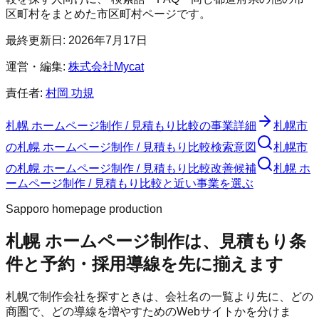
区町村をまとめた市区町村ページです。
最終更新日:
2026年7月17日
運営・編集:
株式会社Mycat
責任者:
村岡 功規
札幌 ホームページ制作 / 見積もり比較
の事業詳細
札幌市
の
札幌 ホームページ制作 / 見積もり比較
検索意図
札幌市
の
札幌 ホームページ制作 / 見積もり比較
改善候補
札幌 ホ
ームページ制作 / 見積もり比較と近い事業を選ぶ
Sapporo homepage production
札幌 ホームページ制作は、見積もり条
件と予約・採用導線を先に揃えます
札幌で制作会社を探すときは、会社名の一覧より先に、どの
商圏で、どの導線を増やすためのWebサイトかを分けま