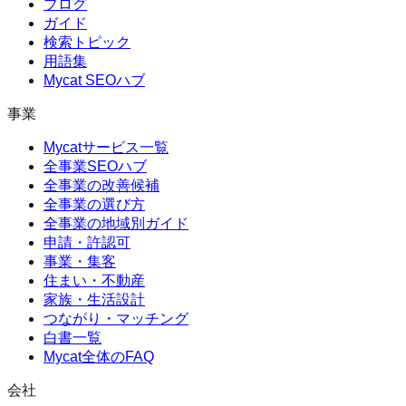
ブログ
ガイド
検索トピック
用語集
Mycat SEOハブ
事業
Mycatサービス一覧
全事業SEOハブ
全事業の改善候補
全事業の選び方
全事業の地域別ガイド
申請・許認可
事業・集客
住まい・不動産
家族・生活設計
つながり・マッチング
白書一覧
Mycat全体のFAQ
会社