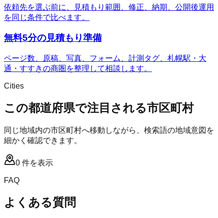
依頼先を選ぶ前に、見積もり範囲、修正、納期、公開後運用
を同じ条件で比べます。
無料5分の見積もり準備
ページ数、原稿、写真、フォーム、計測タグ、札幌駅・大
通・すすきの商圏を整理して相談します。
Cities
この都道府県で注目される市区町村
同じ地域内の市区町村へ移動しながら、検索語の地域意図を
細かく確認できます。
0
件を表示
FAQ
よくある質問