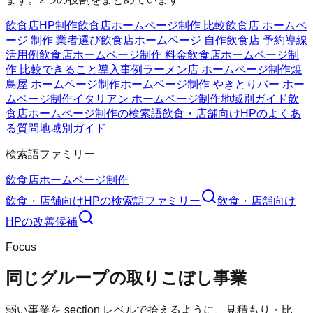
飲食店HP制作
飲食店ホームページ制作 比較
飲食店 ホームペ
ージ 制作 業者選び
飲食店ホームページ 自作
飲食店 予約導線
活用例
飲食店ホームページ制作 料金
飲食店ホームページ制
作 比較
できること
導入事例
ラーメン店 ホームページ制作
焼
鳥屋 ホームページ制作
ホームページ制作 やきとり
バー ホー
ムページ制作
イタリアン ホームページ制作
地域別ガイド
飲
食店ホームページ制作の検索語
飲食・店舗向けHPのよくあ
る質問
地域別ガイド
検索語ファミリー
飲食店ホームページ制作
飲食・店舗向けHP
の検索語ファミリー
飲食・店舗向け
HP
の改善候補
Focus
同じグループの取りこぼし事業
弱い事業を section レベルで拾えるように、見積もり・比