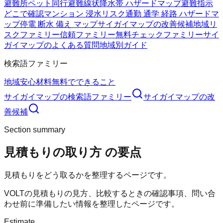
避難所
ペット同行避難
線状降水帯 ハザードマップ
避難指示
どこで確認
マンション 浸水リスク
通勤 通学 経路 ハザードマ
ップ
停電 断水 備え マップ
サイガイマップの改善候補
地域リ
スクファミリー
信頼ファミリー
無料チェックファミリー
サイ
ガイマップのよくある質問
地域別ガイド
検索語ファミリー
地域
安心材料
無料でできること
サイガイマップ
の検索語ファミリー
サイガイマップ
の改
善候補
Section summary
見積もりの取り方
の要点
見積もりをどう取るかを整理するページです。
VOLTの見積もりの見方、比較するときの確認事項、問い合
わせ前に準備したい情報を整理したページです。
Estimate