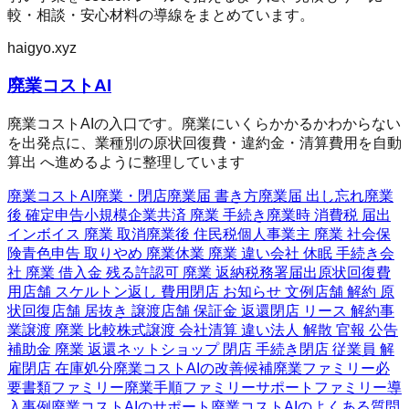
較・相談・安心材料の導線をまとめています。
haigyo.xyz
廃業コストAI
廃業コストAIの入口です。廃業にいくらかかるかわからない
を出発点に、業種別の原状回復費・違約金・清算費用を自動
算出 へ進めるように整理しています
廃業コストAI
廃業・閉店
廃業届 書き方
廃業届 出し忘れ
廃業
後 確定申告
小規模企業共済 廃業 手続き
廃業時 消費税 届出
インボイス 廃業 取消
廃業後 住民税
個人事業主 廃業 社会保
険
青色申告 取りやめ 廃業
休業 廃業 違い
会社 休眠 手続き
会
社 廃業 借入金 残る
許認可 廃業 返納
税務署届出
原状回復費
用
店舗 スケルトン返し 費用
閉店 お知らせ 文例
店舗 解約 原
状回復
店舗 居抜き 譲渡
店舗 保証金 返還
閉店 リース 解約
事
業譲渡 廃業 比較
株式譲渡 会社清算 違い
法人 解散 官報 公告
補助金 廃業 返還
ネットショップ 閉店 手続き
閉店 従業員 解
雇
閉店 在庫処分
廃業コストAIの改善候補
廃業ファミリー
必
要書類ファミリー
廃業手順ファミリー
サポートファミリー
導
入事例
廃業コストAIのサポート
廃業コストAIのよくある質問