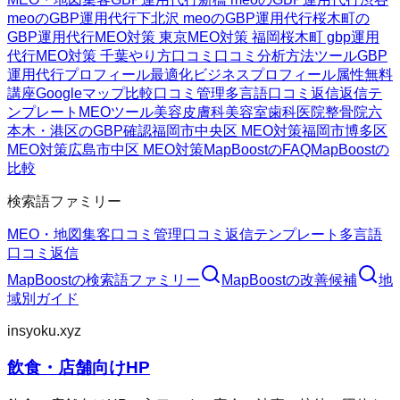
meoのGBP運用代行
下北沢 meoのGBP運用代行
桜木町の
GBP運用代行
MEO対策 東京
MEO対策 福岡
桜木町 gbp運用
代行
MEO対策 千葉
やり方
口コミ
口コミ分析方法
ツール
GBP
運用代行
プロフィール最適化
ビジネスプロフィール属性
無料
講座
Googleマップ
比較
口コミ管理
多言語口コミ返信
返信テ
ンプレート
MEOツール
美容皮膚科
美容室
歯科医院
整骨院
六
本木・港区のGBP確認
福岡市中央区 MEO対策
福岡市博多区
MEO対策
広島市中区 MEO対策
MapBoostのFAQ
MapBoostの
比較
検索語ファミリー
MEO・地図集客
口コミ管理
口コミ返信テンプレート
多言語
口コミ返信
MapBoost
の検索語ファミリー
MapBoost
の改善候補
地
域別ガイド
insyoku.xyz
飲食・店舗向けHP