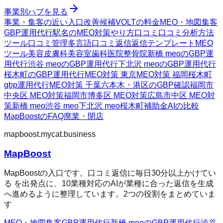
事業別ハブを見る
事業・集客の近い入口
改善候補
VOLTの料金
MEO・地図集客
GBP運用代行
駅名のMEO対策
やり方
口コミ
口コミ分析方法
ツール
口コミ管理
多言語口コミ返信
返信テンプレート
MEO
ツール
美容皮膚科
美容室
歯科医院
整骨院
新橋 meoのGBP運
用代行
渋谷 meoのGBP運用代行
下北沢 meoのGBP運用代行
桜木町のGBP運用代行
MEO対策 東京
MEO対策 福岡
桜木町
gbp運用代行
MEO対策 千葉
六本木・港区のGBP確認
福岡市
中央区 MEO対策
福岡市博多区 MEO対策
広島市中区 MEO対
策
新橋 meo
渋谷 meo
下北沢 meo
桜木町
補助金AIの比較
MapBoostのFAQ
廃業・閉店
mapboost.mycat.business
MapBoost
MapBoostの入口です。口コミ返信に毎日30分以上かけてい
る を出発点に、10業種対応のAIが業種に合った返信を生成
へ進めるように整理しています。2つの役割をまとめていま
す
MEO・地図集客
GBP運用代行
新橋 meoのGBP運用代行
渋谷