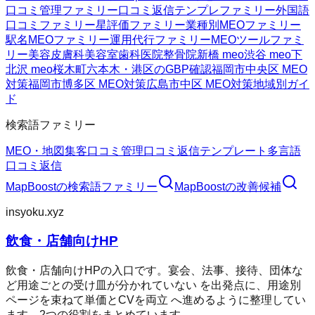
口コミ管理ファミリー
口コミ返信テンプレファミリー
外国語
口コミファミリー
星評価ファミリー
業種別MEOファミリー
駅名MEOファミリー
運用代行ファミリー
MEOツールファミ
リー
美容皮膚科
美容室
歯科医院
整骨院
新橋 meo
渋谷 meo
下
北沢 meo
桜木町
六本木・港区のGBP確認
福岡市中央区 MEO
対策
福岡市博多区 MEO対策
広島市中区 MEO対策
地域別ガイ
ド
検索語ファミリー
MEO・地図集客
口コミ管理
口コミ返信テンプレート
多言語
口コミ返信
MapBoost
の検索語ファミリー
MapBoost
の改善候補
insyoku.xyz
飲食・店舗向けHP
飲食・店舗向けHPの入口です。宴会、法事、接待、団体な
ど用途ごとの受け皿が分かれていない を出発点に、用途別
ページを束ねて単価とCVを両立 へ進めるように整理してい
ます。2つの役割をまとめています