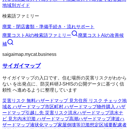
地域別ガイド
検索語ファミリー
廃業・閉店
書類・準備
手続き・流れ
サポート
廃業コストAI
の検索語ファミリー
廃業コストAI
の改善候
補
saigaimap.mycat.business
サイガイマップ
サイガイマップの入口です。住む場所の災害リスクがわから
ない を出発点に、防災科研J-SHISの公開データに基づく信
頼性 へ進めるように整理しています
災害リスク 無料
ハザードマップ 見方
住所 リスク チェック
地
域名 ハザードマップ
市区町村 ハザードマップ
物件購入 ハザ
ードマップ
引越し先 災害リスク
洪水ハザードマップ
洪水ナ
ビ 見方
内水氾濫 ハザードマップ
高潮ハザードマップ
津波ハ
ザードマップ
液状化マップ
家屋倒壊等氾濫想定区域
要配慮者