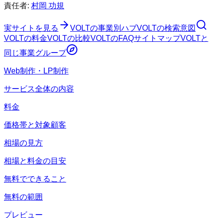
責任者:
村岡 功規
実サイトを見る
VOLT
の事業別ハブ
VOLT
の検索意図
VOLT
の料金
VOLT
の比較
VOLT
のFAQ
サイトマップ
VOLT
と
同じ事業グループ
Web制作・LP制作
サービス全体の内容
料金
価格帯と対象顧客
相場の見方
相場と料金の目安
無料でできること
無料の範囲
プレビュー