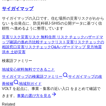
サイガイマップ
サイガイマップの入口です。住む場所の災害リスクがわから
ない を出発点に、防災科研J-SHISの公開データに基づく信
頼性 へ進めるように整理しています
災害リスク
災害リスク 無料
住所 リスク チェック
ハザードマ
ップ確認の進め方
比較チェックリスト
災害リスクチェックの
相談窓口
災害リスクチェックQ&A
ハザードマップ 見方
地震
洪水 土砂災害
検索語ファミリー
地域
安心材料
無料でできること
サイガイマップ
の検索語ファミリー
サイガイマップ
の改
善候補
地域別ガイド
VOLT
を起点に、
事業・集客の近い入口
をまとめて確認で
きます。
事業の選び方を見る
Related