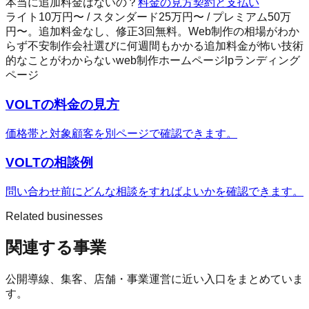
本当に追加料金はないの？
料金の見方
契約と支払い
ライト10万円〜 / スタンダード25万円〜 / プレミアム50万
円〜。追加料金なし、修正3回無料。
Web制作の相場がわか
らず不安
制作会社選びに何週間もかかる
追加料金が怖い
技術
的なことがわからない
web制作
ホームページ
lp
ランディング
ページ
VOLTの料金の見方
価格帯と対象顧客を別ページで確認できます。
VOLT
の相談例
問い合わせ前にどんな相談をすればよいかを確認できます。
Related businesses
関連する事業
公開導線、集客、店舗・事業運営に近い入口をまとめていま
す。