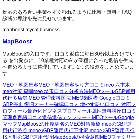
反応のある近い事業へすぐ移れるように比較・無料・FAQ・
診断の導線を先に見せています。
mapboost.mycat.business
MapBoost
MapBoostの入口です。口コミ返信に毎日30分以上かけてい
る を出発点に、10業種対応のAIが業種に合った返信を生成
へ進めるように整理しています。2つの役割をまとめていま
す
MEO・地図集客
MEO・地図集客
やり方
口コミ
meo 六本木
meo対策 福岡
meo 埼玉
口コミ分析方法
MEOツール
GBP運用
代行
多店舗 MEO 管理
歯科医院 MEO
歯医者 Google口コミ
GBP停止 復旧
オーナー確認
口コミ 増やす
悪い口コミ 対応
プ
ロフィール最適化
ビジネスプロフィール属性
無料講座
口コミ
管理
多言語口コミ返信
返信テンプレート
MEOツール
Google
マップ
MapBoostの比較
駅名のMEO対策
新橋 meoのGBP運
用代行
渋谷 meoのGBP運用代行
下北沢 meoのGBP運用代行
桜木町のGBP運用代行
MapBoostの検索意図
MEOファミリー