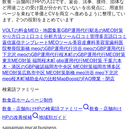
飲食・店舗向けHPの入口です。宴会、法事、接待、団体な
ど用途ごとの受け皿が分かれていない を出発点に、用途別
ページを束ねて単価とCVを両立 へ進めるように整理してい
ます。2つの役割をまとめています
VOLTの料金
MEO・地図集客
GBP運用代行
駅名のMEO対策
やり方
口コミ
口コミ分析方法
ツール
口コミ管理
多言語口コミ
返信
返信テンプレート
MEOツール
美容皮膚科
美容室
歯科医
院
整骨院
新橋 meoのGBP運用代行
渋谷 meoのGBP運用代行
下北沢 meoのGBP運用代行
桜木町のGBP運用代行
MEO対策
東京
MEO対策 福岡
桜木町 gbp運用代行
MEO対策 千葉
六本
木・港区のGBP確認
福岡市中央区 MEO対策
福岡市博多区
MEO対策
広島市中区 MEO対策
新橋 meo
渋谷 meo
下北沢
meo
桜木町
補助金AIの比較
MapBoostのFAQ
廃業・閉店
検索語ファミリー
飲食店ホームページ制作
飲食・店舗向けHP
の検索語ファミリー
飲食・店舗向け
HP
の改善候補
地域別ガイド
saigaimap.mycat.business