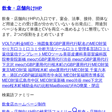
飲食・店舗向けHP
飲食・店舗向けHPの入口です。宴会、法事、接待、団体な
ど用途ごとの受け皿が分かれていない を出発点に、用途別
ページを束ねて単価とCVを両立 へ進めるように整理してい
ます。2つの役割をまとめています
VOLTの料金
MEO・地図集客
GBP運用代行
駅名のMEO対策
やり方
口コミ
口コミ分析方法
ツール
口コミ管理
多言語口コミ
返信
返信テンプレート
MEOツール
美容皮膚科
美容室
歯科医
院
整骨院
新橋 meoのGBP運用代行
渋谷 meoのGBP運用代行
下北沢 meoのGBP運用代行
桜木町のGBP運用代行
MEO対策
東京
MEO対策 福岡
桜木町 gbp運用代行
MEO対策 千葉
六本
木・港区のGBP確認
福岡市中央区 MEO対策
福岡市博多区
MEO対策
広島市中区 MEO対策
新橋 meo
渋谷 meo
下北沢
meo
桜木町
補助金AIの比較
MapBoostのFAQ
廃業・閉店
検索語ファミリー
飲食店ホームページ制作
飲食・店舗向けHP
の検索語ファミリー
飲食・店舗向け