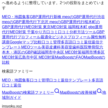
へ進めるように整理しています。2つの役割をまとめていま
す
MEO・地図集客
GBP運用代行
新橋 meoのGBP運用代行
渋谷
meoのGBP運用代行
下北沢 meoのGBP運用代行
桜木町の
GBP運用代行
MEO対策 東京
MEO対策 福岡
桜木町 gbp運用
代行
MEO対策 千葉
やり方
口コミ
口コミ分析方法
ツール
GBP
運用代行
プロフィール最適化
ビジネスプロフィール属性
無料
講座
Googleマップ
比較
口コミ管理
多言語口コミ返信
返信テ
ンプレート
MEOツール
美容皮膚科
美容室
歯科医院
整骨院
六
本木・港区のGBP確認
福岡市中央区 MEO対策
福岡市博多区
MEO対策
広島市中区 MEO対策
MapBoostのFAQ
MapBoostの
比較
検索語ファミリー
MEO・地図集客
口コミ管理
口コミ返信テンプレート
多言語
口コミ返信
MapBoost
の検索語ファミリー
MapBoost
の改善候補
地
域別ガイド
insyoku.xyz