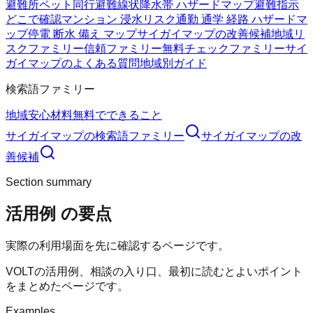
避難所
ペット同行避難
線状降水帯 ハザードマップ
避難指示
どこで確認
マンション 浸水リスク
通勤 通学 経路 ハザードマ
ップ
停電 断水 備え マップ
サイガイマップの改善候補
地域リ
スクファミリー
信頼ファミリー
無料チェックファミリー
サイ
ガイマップのよくある質問
地域別ガイド
検索語ファミリー
地域
安心材料
無料でできること
サイガイマップ
の検索語ファミリー
サイガイマップ
の改
善候補
Section summary
活用例
の要点
実際の利用場面を先に確認するページです。
VOLTの活用例、相談の入り口、最初に読むとよいポイント
をまとめたページです。
Examples