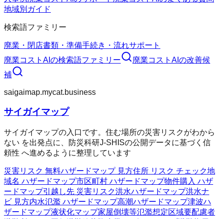
地域別ガイド
検索語ファミリー
廃業・閉店
書類・準備
手続き・流れ
サポート
廃業コストAI
の検索語ファミリー
廃業コストAI
の改善候
補
saigaimap.mycat.business
サイガイマップ
サイガイマップの入口です。住む場所の災害リスクがわから
ない を出発点に、防災科研J-SHISの公開データに基づく信
頼性 へ進めるように整理しています
災害リスク 無料
ハザードマップ 見方
住所 リスク チェック
地
域名 ハザードマップ
市区町村 ハザードマップ
物件購入 ハザ
ードマップ
引越し先 災害リスク
洪水ハザードマップ
洪水ナ
ビ 見方
内水氾濫 ハザードマップ
高潮ハザードマップ
津波ハ
ザードマップ
液状化マップ
家屋倒壊等氾濫想定区域
要配慮者