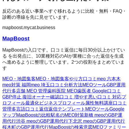
反応のある近い事業へすぐ移れるように比較・無料・FAQ・
診断の導線を先に見せています。
mapboost.mycat.business
MapBoost
MapBoostの入口です。口コミ返信に毎日30分以上かけてい
る を出発点に、10業種対応のAIが業種に合った返信を生成
へ進めるように整理しています。2つの役割をまとめていま
す
MEO・地図集客
MEO・地図集客
やり方
口コミ
meo 六本木
meo対策 福岡
meo 埼玉
口コミ分析方法
MEOツール
GBP運用
代行
多店舗 MEO 管理
歯科医院 MEO
歯医者 Google口コミ
GBP停止 復旧
オーナー確認
口コミ 増やす
悪い口コミ 対応
プ
ロフィール最適化
ビジネスプロフィール属性
無料講座
口コミ
管理
多言語口コミ返信
返信テンプレート
MEOツール
Google
マップ
MapBoostの比較
駅名のMEO対策
新橋 meoのGBP運
用代行
渋谷 meoのGBP運用代行
下北沢 meoのGBP運用代行
桜木町のGBP運用代行
MapBoostの検索意図
MEOファミリー