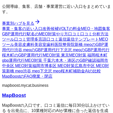
公開導線、集客、店舗・事業運営に近い入口をまとめていま
す。
事業別ハブを見る
事業・集客の近い入口
改善候補
VOLTの料金
MEO・地図集客
GBP運用代行
駅名のMEO対策
やり方
口コミ
口コミ分析方法
ツール
口コミ管理
多言語口コミ返信
返信テンプレート
MEO
ツール
美容皮膚科
美容室
歯科医院
整骨院
新橋 meoのGBP運
用代行
渋谷 meoのGBP運用代行
下北沢 meoのGBP運用代行
桜木町のGBP運用代行
MEO対策 東京
MEO対策 福岡
桜木町
gbp運用代行
MEO対策 千葉
六本木・港区のGBP確認
福岡市
中央区 MEO対策
福岡市博多区 MEO対策
広島市中区 MEO対
策
新橋 meo
渋谷 meo
下北沢 meo
桜木町
補助金AIの比較
MapBoostのFAQ
廃業・閉店
mapboost.mycat.business
MapBoost
MapBoostの入口です。口コミ返信に毎日30分以上かけてい
る を出発点に、10業種対応のAIが業種に合った返信を生成