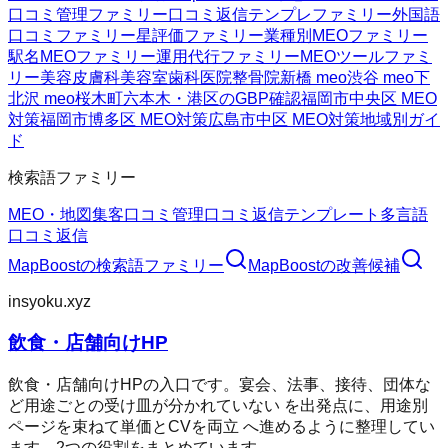
口コミ管理ファミリー
口コミ返信テンプレファミリー
外国語
口コミファミリー
星評価ファミリー
業種別MEOファミリー
駅名MEOファミリー
運用代行ファミリー
MEOツールファミ
リー
美容皮膚科
美容室
歯科医院
整骨院
新橋 meo
渋谷 meo
下
北沢 meo
桜木町
六本木・港区のGBP確認
福岡市中央区 MEO
対策
福岡市博多区 MEO対策
広島市中区 MEO対策
地域別ガイ
ド
検索語ファミリー
MEO・地図集客
口コミ管理
口コミ返信テンプレート
多言語
口コミ返信
MapBoost
の検索語ファミリー
MapBoost
の改善候補
insyoku.xyz
飲食・店舗向けHP
飲食・店舗向けHPの入口です。宴会、法事、接待、団体な
ど用途ごとの受け皿が分かれていない を出発点に、用途別
ページを束ねて単価とCVを両立 へ進めるように整理してい
ます。2つの役割をまとめています