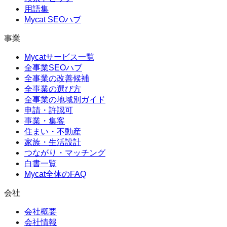
用語集
Mycat SEOハブ
事業
Mycatサービス一覧
全事業SEOハブ
全事業の改善候補
全事業の選び方
全事業の地域別ガイド
申請・許認可
事業・集客
住まい・不動産
家族・生活設計
つながり・マッチング
白書一覧
Mycat全体のFAQ
会社
会社概要
会社情報