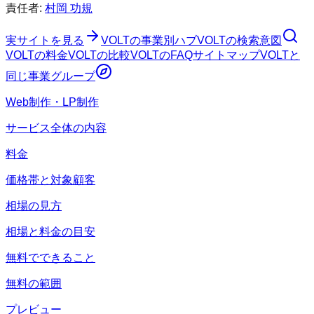
責任者:
村岡 功規
実サイトを見る
VOLT
の事業別ハブ
VOLT
の検索意図
VOLT
の料金
VOLT
の比較
VOLT
のFAQ
サイトマップ
VOLT
と
同じ事業グループ
Web制作・LP制作
サービス全体の内容
料金
価格帯と対象顧客
相場の見方
相場と料金の目安
無料でできること
無料の範囲
プレビュー