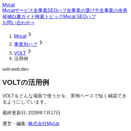
Mycat
Mycatサービス
全事業SEOハブ
全事業の選び方
全事業の改善
候補
白書
ガイド
検索トピック
Mycat SEOハブ
お問い合わせ
->
Mycat
事業別ハブ
VOLT
活用例
volt-web.dev
VOLT
の
活用例
VOLTをどんな場面で使うかを、実例ベースで短く確認でき
るようにしています。
最終更新日:
2026年7月17日
運営・編集:
株式会社Mycat