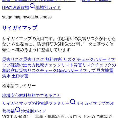
HP
の改善候補
地域別ガイド
saigaimap.mycat.business
サイガイマップ
サイガイマップの入口です。住む場所の災害リスクがわから
ない を出発点に、防災科研J-SHISの公開データに基づく信
頼性 へ進めるように整理しています
災害リスク
災害リスク 無料
住所 リスク チェック
ハザードマ
ップ確認の進め方
比較チェックリスト
災害リスクチェックの
相談窓口
災害リスクチェックQ&A
ハザードマップ 見方
地震
洪水 土砂災害
検索語ファミリー
地域
安心材料
無料でできること
サイガイマップ
の検索語ファミリー
サイガイマップ
の改
善候補
地域別ガイド
VOLT
を起点に、
事業・集客の近い入口
をまとめて確認で