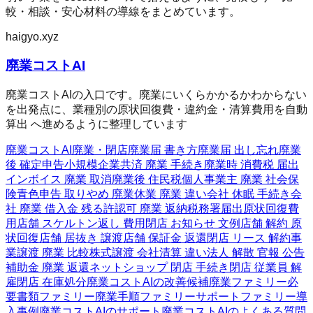
較・相談・安心材料の導線をまとめています。
haigyo.xyz
廃業コストAI
廃業コストAIの入口です。廃業にいくらかかるかわからない
を出発点に、業種別の原状回復費・違約金・清算費用を自動
算出 へ進めるように整理しています
廃業コストAI
廃業・閉店
廃業届 書き方
廃業届 出し忘れ
廃業
後 確定申告
小規模企業共済 廃業 手続き
廃業時 消費税 届出
インボイス 廃業 取消
廃業後 住民税
個人事業主 廃業 社会保
険
青色申告 取りやめ 廃業
休業 廃業 違い
会社 休眠 手続き
会
社 廃業 借入金 残る
許認可 廃業 返納
税務署届出
原状回復費
用
店舗 スケルトン返し 費用
閉店 お知らせ 文例
店舗 解約 原
状回復
店舗 居抜き 譲渡
店舗 保証金 返還
閉店 リース 解約
事
業譲渡 廃業 比較
株式譲渡 会社清算 違い
法人 解散 官報 公告
補助金 廃業 返還
ネットショップ 閉店 手続き
閉店 従業員 解
雇
閉店 在庫処分
廃業コストAIの改善候補
廃業ファミリー
必
要書類ファミリー
廃業手順ファミリー
サポートファミリー
導
入事例
廃業コストAIのサポート
廃業コストAIのよくある質問