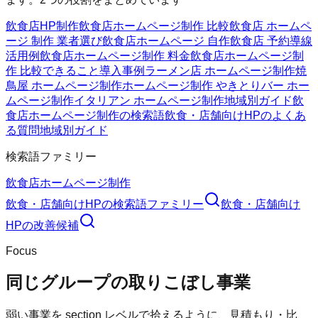
飲食店HP制作
飲食店ホームページ制作 比較
飲食店 ホームペ
ージ 制作 業者選び
飲食店ホームページ 自作
飲食店 予約導線
活用例
飲食店ホームページ制作 料金
飲食店ホームページ制
作 比較
できること
導入事例
ラーメン店 ホームページ制作
焼
鳥屋 ホームページ制作
ホームページ制作 やきとり
バー ホー
ムページ制作
イタリアン ホームページ制作
地域別ガイド
飲
食店ホームページ制作の検索語
飲食・店舗向けHPのよくあ
る質問
地域別ガイド
検索語ファミリー
飲食店ホームページ制作
飲食・店舗向けHP
の検索語ファミリー
飲食・店舗向け
HP
の改善候補
Focus
同じグループの取りこぼし事業
弱い事業を section レベルで拾えるように、見積もり・比