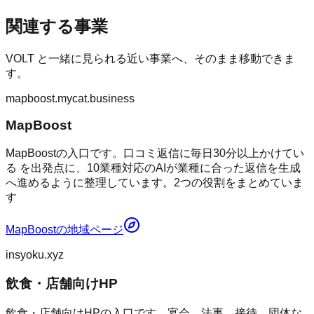
関連する事業
VOLT
と一緒に見られる近い事業へ、そのまま移動できま
す。
mapboost.mycat.business
MapBoost
MapBoostの入口です。口コミ返信に毎日30分以上かけてい
る を出発点に、10業種対応のAIが業種に合った返信を生成
へ進めるように整理しています。2つの役割をまとめていま
す
MapBoost
の地域ページ
insyoku.xyz
飲食・店舗向けHP
飲食・店舗向けHPの入口です。宴会、法事、接待、団体な