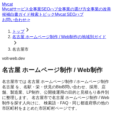
Mycat
Mycatサービス
全事業SEOハブ
全事業の選び方
全事業の改善
候補
白書
ガイド
検索トピック
Mycat SEOハブ
お問い合わせ
->
トップ
名古屋 ホームページ制作 / Web制作の地域別ガイド
名古屋市
volt-web.dev
名古屋 ホームページ制作 / Web制作
名古屋市では 名古屋 ホームページ制作 / ホームページ制作
名古屋 を、名駅・栄・伏見のBtoB問い合わせ、採用、店
舗、製造業、LP制作、公開後運用の目的と見積もり条件別
に整理します。
名古屋市
で
名古屋 ホームページ制作 / Web
制作
を探す人向けに、 検索語・FAQ・同じ都道府県の他の
市区町村をまとめた市区町村ページです。