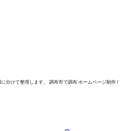
用に分けて整理します。
調布市
で
調布 ホームページ制作 /