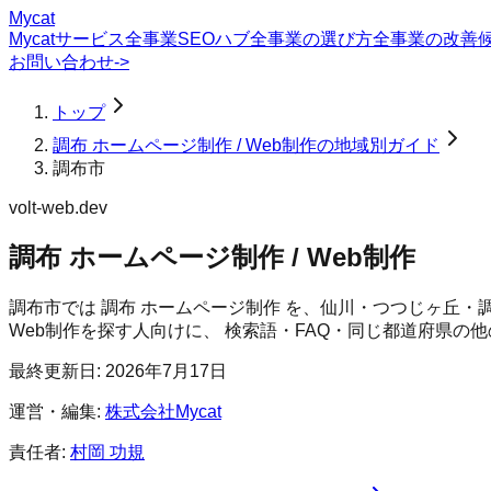
Mycat
Mycatサービス
全事業SEOハブ
全事業の選び方
全事業の改善
お問い合わせ
->
トップ
調布 ホームページ制作 / Web制作の地域別ガイド
調布市
volt-web.dev
調布 ホームページ制作 / Web制作
調布市では 調布 ホームページ制作 を、仙川・つつじヶ丘
Web制作
を探す人向けに、 検索語・FAQ・同じ都道府県の
最終更新日:
2026年7月17日
運営・編集:
株式会社Mycat
責任者:
村岡 功規