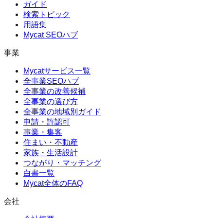
ガイド
検索トピック
用語集
Mycat SEOハブ
事業
Mycatサービス一覧
全事業SEOハブ
全事業の改善候補
全事業の選び方
全事業の地域別ガイド
申請・許認可
事業・集客
住まい・不動産
家族・生活設計
つながり・マッチング
白書一覧
Mycat全体のFAQ
会社