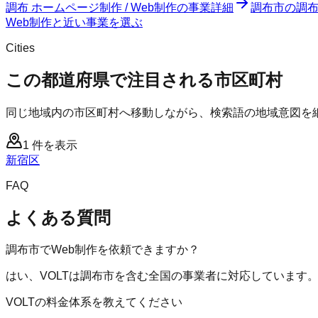
調布 ホームページ制作 / Web制作
の事業詳細
調布市
の
調布
Web制作と近い事業を選ぶ
Cities
この都道府県で注目される市区町村
同じ地域内の市区町村へ移動しながら、検索語の地域意図を
1
件を表示
新宿区
FAQ
よくある質問
調布市でWeb制作を依頼できますか？
はい、VOLTは調布市を含む全国の事業者に対応しています
VOLTの料金体系を教えてください