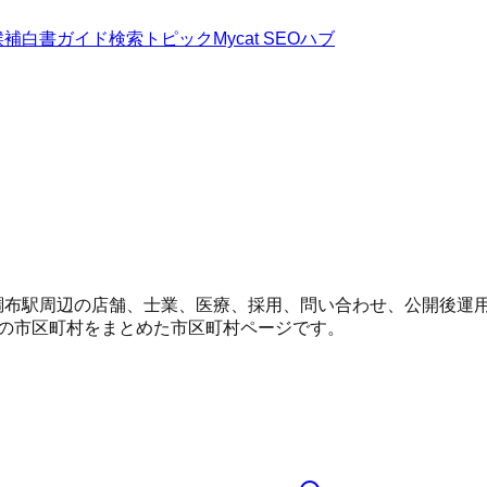
候補
白書
ガイド
検索トピック
Mycat SEOハブ
・調布駅周辺の店舗、士業、医療、採用、問い合わせ、公開後運
他の市区町村をまとめた市区町村ページです。